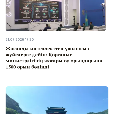
21.07.2026 17:30
Жасанды интеллекттен ұшқышсыз
жүйелерге дейін: Қорғаныс
министрлігінің жоғары оқу орындарына
1500 орын бөлінді