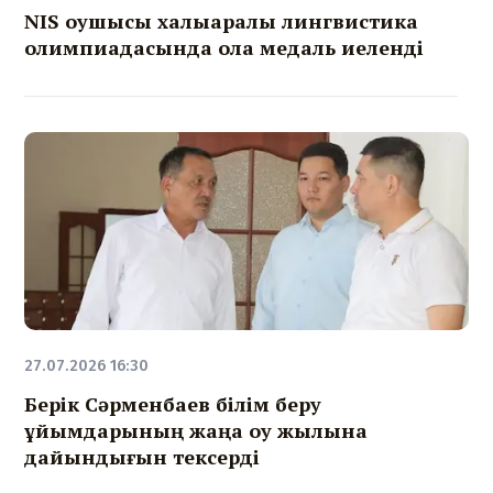
NIS оқушысы халықаралық лингвистика
олимпиадасында қола медаль иеленді
27.07.2026 16:30
Берік Сәрменбаев білім беру
ұйымдарының жаңа оқу жылына
дайындығын тексерді