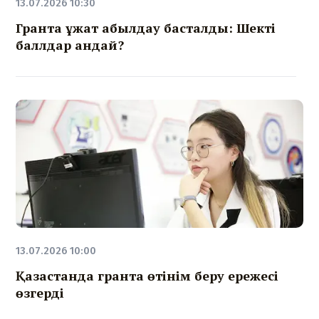
13.07.2026 10:30
Грантқа құжат қабылдау басталды: Шекті
баллдар қандай?
13.07.2026 10:00
Қазақстанда грантқа өтінім беру ережесі
өзгерді