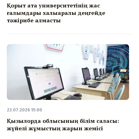
Қорқыт ата университетінің жас
ғалымдары халықаралық деңгейде
тәжірибе алмасты
23.07.2026 15:00
Қызылорда облысының білім саласы:
жүйелі жұмыстың жарқын жемісі