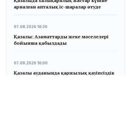
Қазалыда халықаралық жастар күніне
арналған апталық іс-шаралар өтуде
07.08.2026 16:30
Қазалы: Азаматтарды жеке мәселелері
бойынша қабылдады
07.08.2026 16:00
Қазалы ауданында қаржылық қауіпсіздік
бойынша кездесу өтті
07.08.2026 15:30
Сырдария аудандық мәлихатының
кезекті отырысы өтті