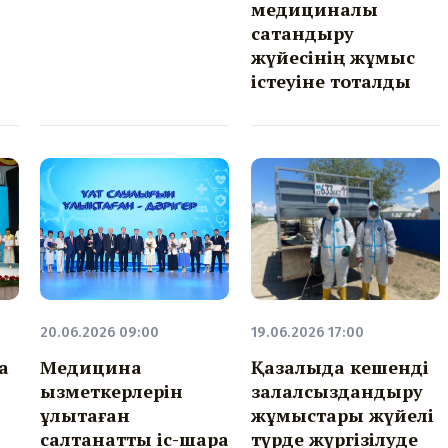
медициналық
сақтандыру
жүйесінің жұмыс
істеуіне тоқталды
20.06.2026 09:00
19.06.2026 17:00
а
Медицина
Қазалыда кешенді
қызметкерлерін
залалсыздандыру
ұлықтаған
жұмыстары жүйелі
салтанатты іс-шара
түрде жүргізілуде