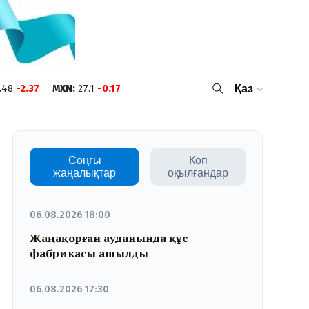
.48
-2.37
MXN
:
27.1
-0.17
Қаз
Соңғы
Көп
жаңалықтар
оқылғандар
06.08.2026 18:00
Жаңақорған ауданында құс
фабрикасы ашылды
06.08.2026 17:30