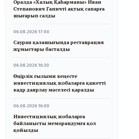
Оралда «Халық Қаһарманы» Иван
Степанович Гапичті ақтық сапарға
шығарып салды
06.08.2026 17:00
Сауран қалашығында реставрация
жұмыстары басталды
06.08.2026 16:30
Өңірлік ғылыми кеңесте
инвестициялық жобаларға қажетті
кадр даярлау мәселесі қаралды
06.08.2026 16:00
Инвестициялық жобаларға
байланысты меморандумға қол
қойылды