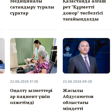
Медициналық
Қазақстанда алғаш
сақтандыру туралы
рет "Құрметті
сұрақтар
донор" төсбелгісі
тағайындалды
22.06.2026 17:30
22.06.2026 09:28
Оңалту қызметтері
Жақсылық
әр пациент үшін
Абдусаметов
қолжетімді
облыстағы
міндетті