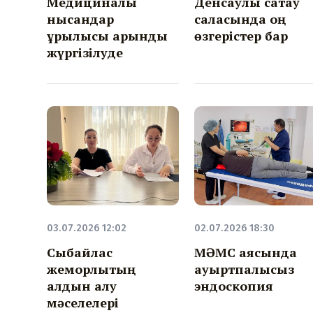
Медициналық
Денсаулық сақтау
нысандар
саласында оң
құрылысы қарқынды
өзгерістер бар
жүргізілуде
03.07.2026 12:02
02.07.2026 18:30
Сыбайлас
МӘМС аясында
жемқорлықтың
ауыртпалықсыз
алдын алу
эндоскопия
мәселелері