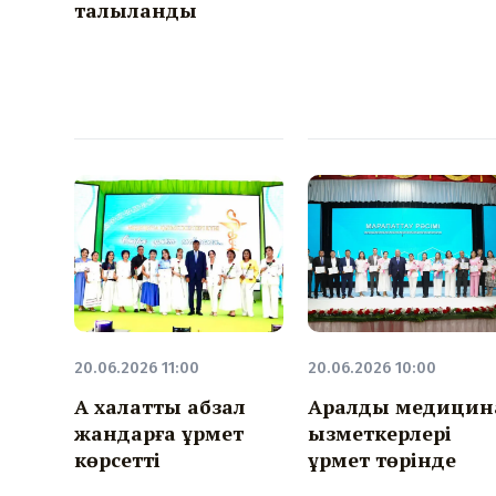
талқыланды
20.06.2026 11:00
20.06.2026 10:00
Ақ халатты абзал
Аралдық медицин
жандарға құрмет
қызметкерлері
көрсетті
құрмет төрінде