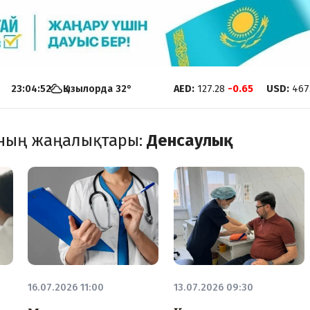
23:04:53
Қызылорда
32
°
AED
:
127.28
-0.65
USD
:
467
ының жаңалықтары
:
Денсаулық
16.07.2026 11:00
13.07.2026 09:30