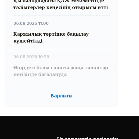
Қызылордадағы ҚАЖ мекемесінде
тәлімгерлер кеңесінің отырысы өтті
06.08.2026 11:00
Қаржылық тәртіпке бақылау
күшейтілді
06.08.2026 10:30
Өңірдегі білім сапасы жаңа талаптар
негізінде бағалануда
06.08.2026 10:00
Барлығы
Open Air: Қызылорда облысы
полиция департаменті 20 мыңнан
астам көрерменнің қауіпсіздігін
қамтамасыз етті
06.08.2026 09:30