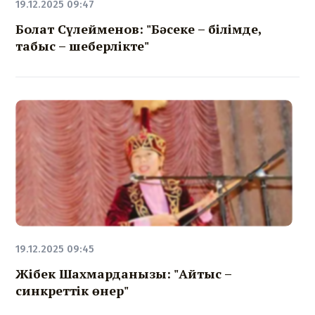
19.12.2025 09:47
Болат Сүлейменов: "Бәсеке – білімде,
табыс – шеберлікте"
19.12.2025 09:45
Жібек Шахмарданқызы: "Айтыс –
синкреттік өнер"