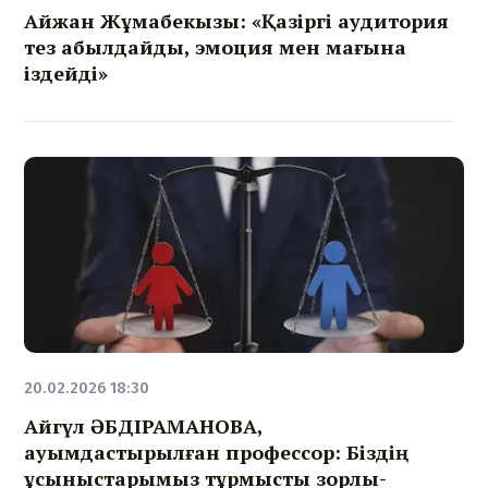
Айжан Жұмабекқызы: «Қазіргі аудитория
тез қабылдайды, эмоция мен мағына
іздейді»
20.02.2026 18:30
Айгүл ӘБДІРАМАНОВА,
қауымдастырылған профессор: Біздің
ұсыныстарымыз тұрмыстық зорлық-