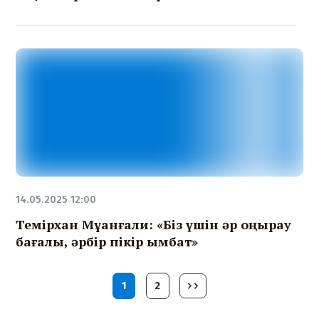
14.05.2025 12:00
Темірхан Мұқанғали: «Біз үшін әр қоңырау
бағалы, әрбір пікір қымбат»
1
2