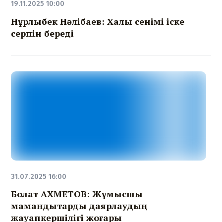
19.11.2025 10:00
Нұрлыбек Нәлібаев: Халық сенімі іске
серпін береді
31.07.2025 16:00
Болат АХМЕТОВ: Жұмысшы
мамандықтарды даярлаудың
жауапкершілігі жоғары