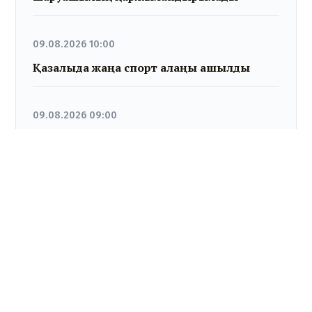
09.08.2026 10:00
Қазалыда жаңа спорт алаңы ашылды
09.08.2026 09:00
"Жасыл ел" еңбек жасақтарының
қатысуымен экологиялық сенбілік өтті
08.08.2026 11:00
Мәслихаттың сессиясында күн
тәртібіндегі өзекті мәселелер қаралды
08.08.2026 10:00