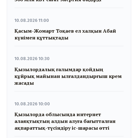
10.08.2026 11:00
Қасым-Жомарт Тоқаев ел халқын Абай
күнімен құттықтады
10.08.2026 10:30
Қызылордалық ғалымдар қойдың
құйрық майынан ылғалдандырғыш крем
жасады
10.08.2026 10:00
Қызылорда облысында интернет
алаяқтықтың алдын алуға бағытталған
ақпараттық-түсіндіру іс-шарасы өтті