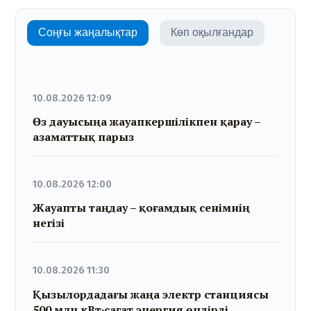
Соңғы жаңалықтар
Көп оқылғандар
10.08.2026 12:09
Өз дауысыңа жауапкершілікпен қарау –
азаматтық парыз
10.08.2026 12:00
Жауапты таңдау – қоғамдық сенімнің
негізі
10.08.2026 11:30
Қызылордадағы жаңа электр станциясы
500 млн кВт·сағат энергия өндірді