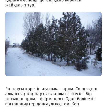
Қарағай өспейді деген, қазір қарағай
жайқалып тұр.
Ең жақсы көретін ағашым – арша. Сондықтан
алқаптың тең жартысы аршаға тиесілі. Бір
жағынан арша – фармацевт. Одан бөлінетін
фитоноцидтер денсаулыққа ем. Көп