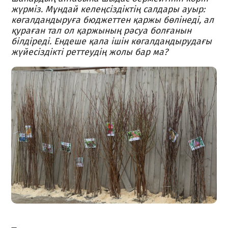
жүрміз. Мұндай келеңсіздіктің салдары ауыр:
көгалдандыруға бюджеттен қаржы бөлінеді, ал
қураған тал ол қаржының рәсуа болғанын
білдіреді. Ендеше қала ішін көгалдандырудағы
жүйесіздікті реттеудің жолы бар ма?