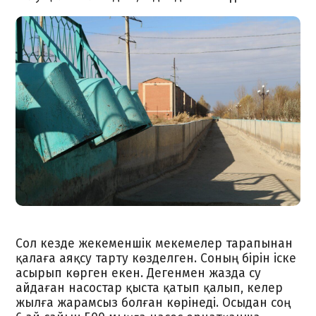
Сол кезде жекеменшік мекемелер тарапынан
қалаға аяқсу тарту көзделген. Соның бірін іске
асырып көрген екен. Дегенмен жазда су
айдаған насостар қыста қатып қалып, келер
жылға жарамсыз болған көрінеді. Осыдан соң