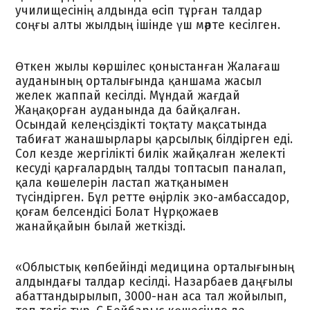
училищесінің алдында өсіп тұрған талдар
соңғы алты жылдың ішінде үш мәрте кесілген.
Өткен жылы көршілес қоныстанған Жалағаш
ауданының орталығында қаншама жасыл
желек жаппай кесілді. Мұндай жағдай
Жаңақорған ауданында да байқалған.
Осындай келеңсіздікті тоқтату мақсатында
табиғат жанашырлары қарсылық білдірген еді.
Сол кезде жергілікті билік жайқалған желекті
кесуді қарғалардың талды топтасып паналап,
қала көшелерін ластап жатқанымен
түсіндірген. Бұл ретте өңірлік эко-амбассадор,
қоғам белсендісі Болат Нұрқожаев
жанайқайын былай жеткізді.
«Облыстық көпбейінді медицина орталығының
алдындағы талдар кесілді. Назарбаев даңғылы
абаттандырылып, 3000-нан аса тал жойылып,