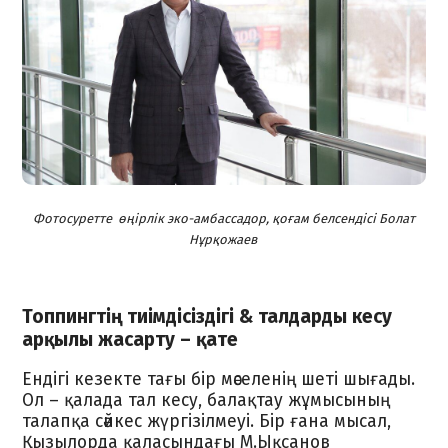
Фотосуретте өңірлік эко-амбассадор, қоғам белсендісі Болат
Нұрқожаев
Топпингтің тиімдісіздігі & талдарды кесу
арқылы жасарту – қате
Ендігі кезекте тағы бір мәселенің шеті шығады.
Ол – қалада тал кесу, балақтау жұмысының
талапқа сәйкес жүргізілмеуі. Бір ғана мысал,
Қызылорда қаласындағы М.Ықсанов