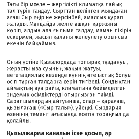
Тағы бір мәселе – жергілікті климатқа лайық
тал түрін таңдау. Сырттан әкелінген мыңдаған
ағаш Сыр өңіріне жерсінбей, амалсыз қурап
жатады. Мұндайда желге ұшқан қаржыны
көріп, алдын ала ғылыми талдау, маман пікірін
ескермей, жасыл қаланы желеулету орынсыз
екенін байқаймыз.
Оның үстіне Қызылордада топырақ тұздануы,
жерасты ыза суының жақын жатуы,
вегетациялық кезеңде күннің өте ыстық болуы
өсіп тұрған талдарға әсерін тигізеді. Сондықтан
аймақтың ауа райы, климатына бейімделген
эндемик өсімдіктерді отырғызған тиімді.
Сарапшылардың айтуынша, олар – қарағаш,
қызылағаш («Сыр талы»), үйеңкі. Сырдария
өзенінің төменгі ағысында өсетін тораңғыл да
қолайлы.
Қызылжарма каналын іске қосып, әр