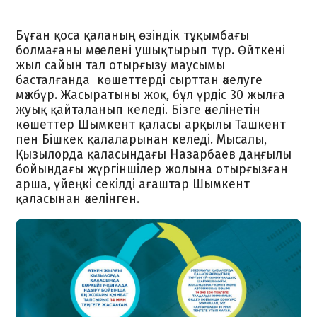
Бұған қоса қаланың өзіндік тұқымбағы
болмағаны мәселені ушықтырып тұр. Өйткені
жыл сайын тал отырғызу маусымы
басталғанда көшеттерді сырттан әкелуге
мәжбүр. Жасыратыны жоқ, бұл үрдіс 30 жылға
жуық қайталанып келеді. Бізге әкелінетін
көшеттер Шымкент қаласы арқылы Ташкент
пен Бішкек қалаларынан келеді. Мысалы,
Қызылорда қаласындағы Назарбаев даңғылы
бойындағы жүргіншілер жолына отырғызған
арша, үйеңкі секілді ағаштар Шымкент
қаласынан әкелінген.