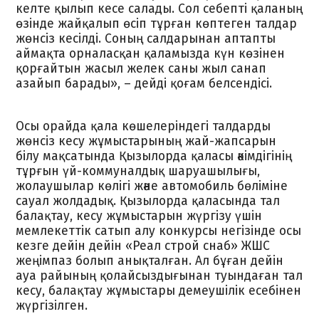
келте қылып кесе салады. Сол себепті қаланың
өзінде жайқалып өсіп тұрған көптеген талдар
жөнсіз кесілді. Соның салдарынан аптапты
аймақта орналасқан қаламызда күн көзінен
қорғайтын жасыл желек саны жыл санап
азайып барады», – дейді қоғам белсендісі.
Осы орайда қала көшелеріндегі талдарды
жөнсіз кесу жұмыстарының жай-жапсарын
білу мақсатында Қызылорда қаласы әкімдігінің
тұрғын үй-коммуналдық шаруашылығы,
жолаушылар көлігі және автомобиль бөліміне
сауал жолдадық. Қызылорда қаласында тал
балақтау, кесу жұмыстарын жүргізу үшін
мемлекеттік сатып алу конкурсы негізінде осы
кезге дейін дейін «Реал строй снаб» ЖШС
жеңімпаз болып анықталған. Ал бұған дейін
ауа райының қолайсыздығынан туындаған тал
кесу, балақтау жұмыстары демеушілік есебінен
жүргізілген.