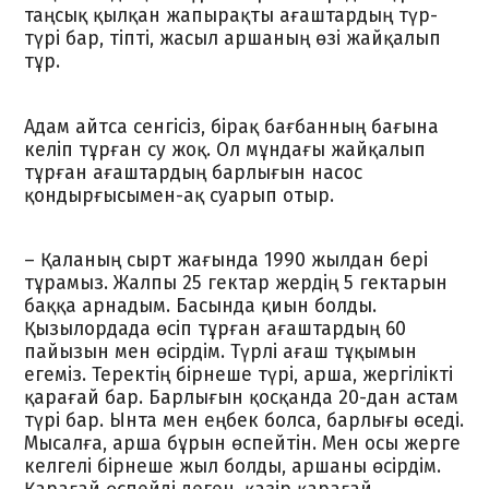
таңсық қылқан жапырақты ағаштардың түр-
түрі бар, тіпті, жасыл аршаның өзі жайқалып
тұр.
Адам айтса сенгісіз, бірақ бағбанның бағына
келіп тұрған су жоқ. Ол мұндағы жайқалып
тұрған ағаштардың барлығын насос
қондырғысымен-ақ суарып отыр.
– Қаланың сырт жағында 1990 жылдан бері
тұрамыз. Жалпы 25 гектар жердің 5 гектарын
баққа арнадым. Басында қиын болды.
Қызылордада өсіп тұрған ағаштардың 60
пайызын мен өсірдім. Түрлі ағаш тұқымын
егеміз. Теректің бірнеше түрі, арша, жергілікті
қарағай бар. Барлығын қосқанда 20-дан астам
түрі бар. Ынта мен еңбек болса, барлығы өседі.
Мысалға, арша бұрын өспейтін. Мен осы жерге
келгелі бірнеше жыл болды, аршаны өсірдім.