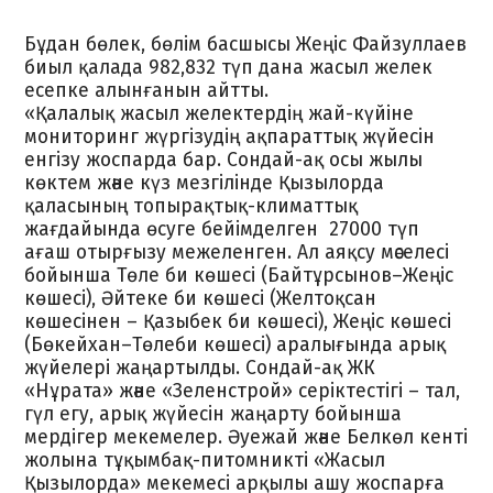
Бұдан бөлек, бөлім басшысы Жеңіс Файзуллаев
биыл қалада 982,832 түп дана жасыл желек
есепке алынғанын айтты.
«Қалалық жасыл желектердің жай-күйіне
мониторинг жүргізудің ақпараттық жүйесін
енгізу жоспарда бар. Сондай-ақ осы жылы
көктем және күз мезгілінде Қызылорда
қаласының топырақтық-климаттық
жағдайында өсуге бейімделген 27000 түп
ағаш отырғызу межеленген. Ал аяқсу мәселесі
бойынша Төле би көшесі (Байтұрсынов–Жеңіс
көшесі), Әйтеке би көшесі (Желтоқсан
көшесінен – Қазыбек би көшесі), Жеңіс көшесі
(Бөкейхан–Төлеби көшесі) аралығында арық
жүйелері жаңартылды. Сондай-ақ ЖК
«Нұрата» және «Зеленстрой» серіктестігі – тал,
гүл егу, арық жүйесін жаңарту бойынша
мердігер мекемелер. Әуежай және Белкөл кенті
жолына тұқымбақ-питомникті «Жасыл
Қызылорда» мекемесі арқылы ашу жоспарға