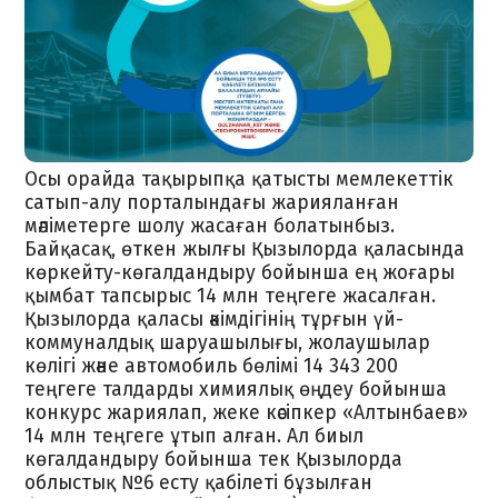
Осы орайда тақырыпқа қатысты мемлекеттік
сатып-алу порталындағы жарияланған
мәліметерге шолу жасаған болатынбыз.
Байқасақ, өткен жылғы Қызылорда қаласында
көркейту-көгалдандыру бойынша ең жоғары
қымбат тапсырыс 14 млн теңгеге жасалған.
Қызылорда қаласы әкімдігінің тұрғын үй-
коммуналдық шаруашылығы, жолаушылар
көлігі және автомобиль бөлімі 14 343 200
теңгеге талдарды химиялық өңдеу бойынша
конкурс жариялап, жеке кәсіпкер «Алтынбаев»
14 млн теңгеге ұтып алған. Ал биыл
көгалдандыру бойынша тек Қызылорда
облыстық №6 есту қабілеті бұзылған