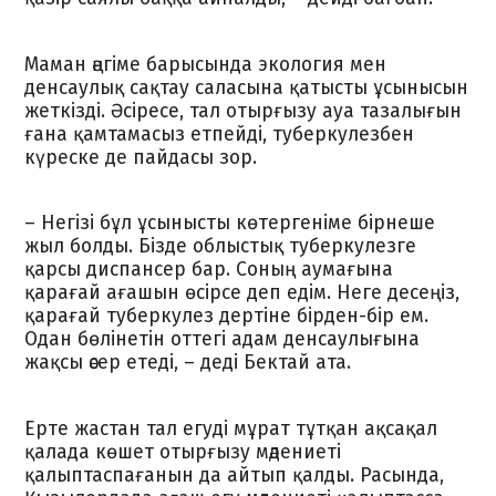
Маман әңгіме барысында экология мен
денсаулық сақтау саласына қатысты ұсынысын
жеткізді. Әсіресе, тал отырғызу ауа тазалығын
ғана қамтамасыз етпейді, туберкулезбен
күреске де пайдасы зор.
– Негізі бұл ұсынысты көтергеніме бірнеше
жыл болды. Бізде облыстық туберкулезге
қарсы диспансер бар. Соның аумағына
қарағай ағашын өсірсе деп едім. Неге десеңіз,
қарағай туберкулез дертіне бірден-бір ем.
Одан бөлінетін оттегі адам денсаулығына
жақсы әсер етеді, – деді Бектай ата.
Ерте жастан тал егуді мұрат тұтқан ақсақал
қалада көшет отырғызу мәдениеті
қалыптаспағанын да айтып қалды. Расында,