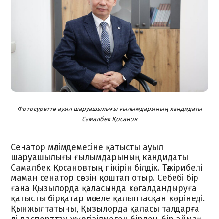
Фотосуретте ауыл шаруашылығы ғылымдарының кандидаты
Самалбек Қосанов
Сенатор мәлімдемесіне қатысты ауыл
шаруашылығы ғылымдарының кандидаты
Самалбек Қосановтың пікірін білдік. Тәжірибелі
маман сенатор сөзін қоштап отыр. Себебі бір
ғана Қызылорда қаласында көгалдандыруға
қатысты бірқатар мәселе қалыптасқан көрінеді.
Қынжылтатыны, Қызылорда қаласы талдарға