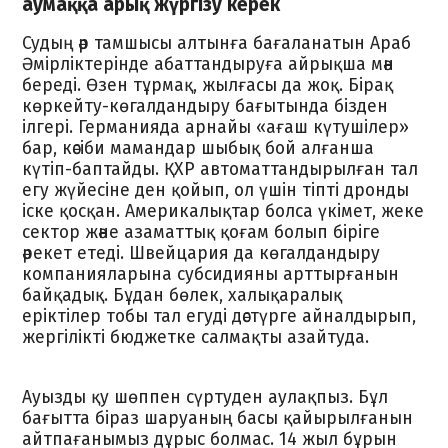
аумаққа арық жүргізу керек
Судың әр тамшысы алтынға бағаланатын Араб
Әмірліктерінде абаттандыруға айрықша мән
береді. Өзен тұрмақ, жылғасы да жоқ. Бірақ
көркейту-көгалдандыру бағытында бізден
ілгері. Германияда арнайы «ағаш күтушілер»
бар, кәсіби мамандар шыбық бой алғанша
күтіп-баптайды. ҚХР автоматтандырылған тал
егу жүйесіне ден қойып, ол үшін тіпті дронды
іске қосқан. Америкалықтар болса үкімет, жеке
сектор және азаматтық қоғам болып біріге
әрекет етеді. Швейцария да көгалдандыру
компанияларына субсидияны арттырғанын
байқадық. Бұдан бөлек, халықаралық
еріктілер тобы тал егуді дәстүрге айналдырып,
жергілікті бюджетке салмақты азайтуда.
Ауызды қу шөппен сүртуден аулақпыз. Бұл
бағытта біраз шаруаның басы қайырылғанын
айтпағанымыз дұрыс болмас. 14 жыл бұрын