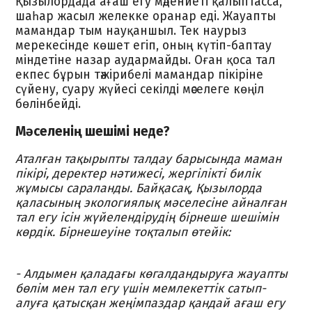
Қызылордада ағаш егу мәдениеті қалыптасса,
шаһар жасыл желекке оранар еді. Жауапты
мамандар тым науқаншыл. Тек наурыз
мерекесінде көшет егіп, оның күтіп-баптау
міндетіне назар аудармайды. Оған қоса тал
екпес бұрын тәжірибелі мамандар пікіріне
сүйену, суару жүйесі секілді мәселеге көңіл
бөлінбейді.
Мәселенің шешімі неде?
Аталған тақырыпты талдау барысында маман
пікірі, деректер нәтижесі, жергілікті билік
жұмысы сараланды. Байқасақ, Қызылорда
қаласының экологиялық мәселесіне айналған
тал егу ісін жүйелендірудің бірнеше шешімін
көрдік. Бірнешеуіне тоқталып өтейік:
- Алдымен қаладағы көгалдандыруға жауапты
бөлім мен тал егу үшін мемлекеттік сатып-
алуға қатысқан жеңімпаздар қандай ағаш егу