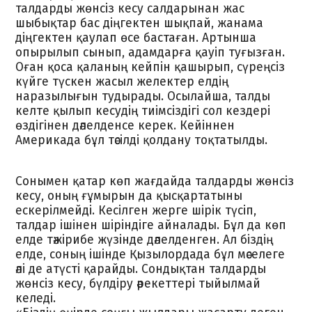
талдарды жөнсіз кесу салдарынан жас
шыбықтар бас діңгектен шықпай, жанама
діңгектен қаулап өсе бастаған. Артынша
опырылып сынып, адамдарға қауіп туғызған.
Оған қоса қаланың кейпін қашырып, сүреңсіз
күйге түскен жасыл желектер елдің
наразылығын тудырады. Осылайша, талды
келте қылып кесудің тиімсіздігі сол кездері
өздігінен дәлелденсе керек. Кейіннен
Америкада бұл тәсілді қолдану тоқтатылды.
Сонымен қатар көп жағдайда талдарды жөнсіз
кесу, оның ғұмырын да қысқартатыны
ескерілмейді. Кесілген жерге шірік түсіп,
талдар ішінен шіріндіге айналады. Бұл да көп
елде тәжірибе жүзінде дәлелденген. Ал біздің
елде, соның ішінде Қызылордада бұл мәселеге
әлі де атүсті қарайды. Сондықтан талдарды
жөнсіз кесу, бүлдіру әрекеттері тыйылмай
келеді.