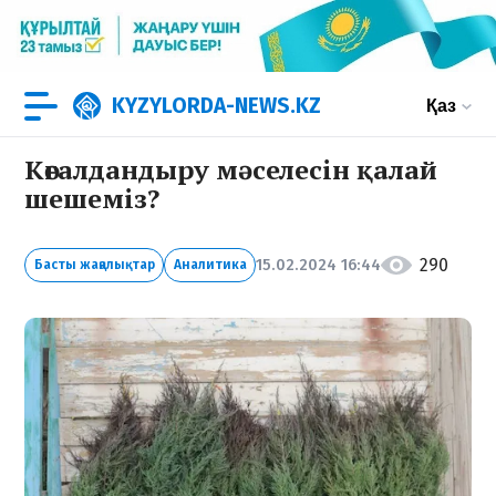
KYZYLORDA-NEWS.KZ
Қаз
Көгалдандыру мәселесін қалай
шешеміз?
290
15.02.2024 16:44
Басты жаңалықтар
Аналитика