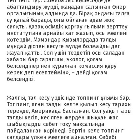
теп тегіс тұр. С.Бейбарыс көшесінде де
абаттандыру жүрді, жаңадан салынған Өнер
орталығының алдында да. Бірақ ондағы талға
су қалай барады, оны ойлаған адам жоқ
сияқты. Қазақ өсімдік қорғау ғылыми зерттеу
институтына арнайы хат жазып, осы мәселені
көтердім. Мамандар Қызылордада талды
мұндай әдіспен кесуге мүлде болмайды деп
жауап қатты. Сол үшін тездетіп осы саладан
хабары бар сарапшы, эколог, қоғам
белсенділерінен құралған комиссия құру
керек деп есептеймін», – дейді қоғам
белсендісі.
Жалпы, тал кесу үрдісінде топпинг ұғымы бар.
Топпинг, яғни талды келте қылып кесу тарихы
тереңде, Америкада басталған. Сол уақыттары
талды кесіп, кесілген жерден шыққан жас
шыбықтарды себет тоқу мақсатында
пайдаланған көрінеді. Бертін келе топпинг
салдары үлкен мәселеге айналған. Себебі