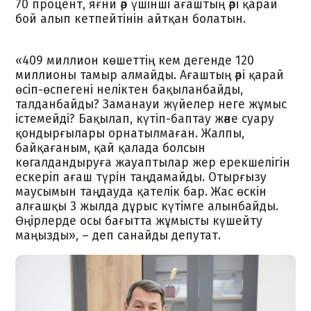
70 процент, яғни әр үшінші ағаштың әрі қарай
бой алып кетпейтінін айтқан болатын.
«409 миллион көшеттің кем дегенде 120
миллионы тамыр алмайды. Ағаштың әрі қарай
өсіп-өспегені неліктен бақыланбайды,
талданбайды? Заманауи жүйелер неге жұмыс
істемейді? Бақылап, күтіп-баптау және суару
қондырғылары орнатылмаған. Жалпы,
байқағаным, қай қалада болсын
көгалдандыруға жауаптылар жер ерекшелігін
ескеріп ағаш түрін таңдамайды. Отырғызу
маусымын таңдауда қателік бар. Жас өскін
алғашқы 3 жылда дұрыс күтімге алынбайды.
Өңірлерде осы бағытта жұмысты күшейту
маңызды», – деп санайды депутат.