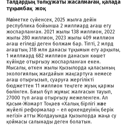
Талдардың төлқұжаты жасалмаған, қалада
тұқымбақ жоқ
Мәліметке сүйенсек, 2025 жылға дейін
республика бойынша 2 миллиард ағаш егу
жоспарланған. 2021 жылы 138 миллион, 2022
жылы 280 миллион, 2023 жылы 409 миллион
ағаш егіледі деген болжам бар. Тіпті, 2 млрд
ағаштың 318 млн данасы тұқымын егу арқылы,
1 миллиард 682 миллион данасын көшет
күйінде отырғызу жоспарланған екен.
Мысалы, өткен жылы Қызылорда қаласының
экологиялық жағдайын жақсартуға немесе
ағаш отырғызып, суаруға жергілікті
бюджеттен 11 миллион теңгеге жуық қаржы
бөлінген. Биыл бұл жұмыс жалғасын тауып,
27000 түп ағаш отырғызу межеленген. Ал
Қасым-Жомарт Тоқаев «Халық бірлігі және
жүйелі реформалар – ел өркендеуінің берік
негізі» атты Жолдауында Қызылорда жаңа су
қоймасы салынады деген болатын.