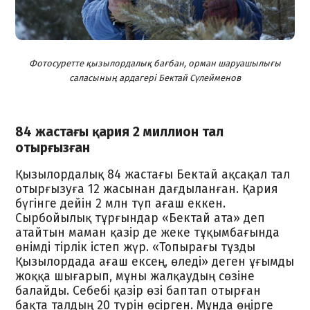
Фотосуретте қызылордалық бағбан, орман шаруашылығы
саласының ардагері Бектай Сүлейменов
84 жастағы қария 2 миллион тал
отырғызған
Қызылордалық 84 жастағы Бектай ақсақал тал
отырғызуға 12 жасынан дағдыланған. Қария
бүгінге дейін 2 млн түп ағаш еккен.
Сырбойылық тұрғындар «Бектай ата» деп
атайтын маман қазір де жеке тұқымбағында
өнімді тірлік істеп жүр. «Топырағы тұзды
Қызылордада ағаш ексең, өледі» деген ұғымды
жоққа шығарып, мұны жалқаудың сөзіне
балайды. Себебі қазір өзі баптап отырған
бақта талдың 20 түрін өсірген. Мұнда өңірге