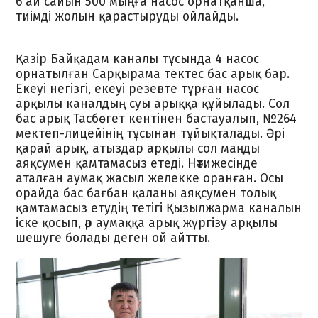
6 ай сайын 500 мыңға насос орнатқанша,
тиімді жолын қарастыруды ойлайды.
Қазір Байқадам каналы тұсында 4 насос
орнатылған Сарқырама тектес бас арық бар.
Екеуі негізгі, екеуі резевте тұрған насос
арқылы каналдың суы арыққа құйылады. Сол
бас арық Тасбөгет кентінен бастауалып, №264
мектеп-лицейінің тұсынан тұйықталады. Әрі
қарай арық, атыздар арқылы сол маңды
аяқсумен қамтамасыз етеді. Нәтижесінде
аталған аумақ жасыл желекке оранған. Осы
орайда бас бағбан қаланы аяқсумен толық
қамтамасыз етудің тетігі Қызылжарма каналын
іске қосып, әр аумаққа арық жүргізу арқылы
шешуге болады деген ой айтты.