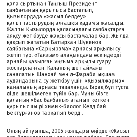
қала сыртынан Тұңғыш Президент
саябағының құрылысы басталып,
Қызылордада «жасыл белдеу»
қалыптастырудың алғашқы қадамы жасалды.
Жалпы Қызылорда қаласындағы саябақтарға
аяқсу жеткізуде жақсы бастамалар бар. Жылда
қақсып жататын Батырхан Шүкенов
саябағына «Сарқырама» арнасы арқылы су
жетіп тұр. «Тағзым» алаңындағы өскіндерді
арнайы қазылған ұңғыма арқылы суару
жоспарланған. Қаланың шет аймағы
саналатын Шанхай мен әл-Фараби ықшам
аудандарына су жеткізу үшін «Қызылжарма»
каналының арнасы тазаланды. Бірақ бұл тұста
әлі де шешілмеген түйін бар. Мұны бізге
қаланың «бас бағбаны» атанып кеткен
құрылысшы әрі химик-биолог Келдібай
Бектұрғанов тарқатып берді.
Оның айтуынша, 2005 жылдары өңірде «Жасыл