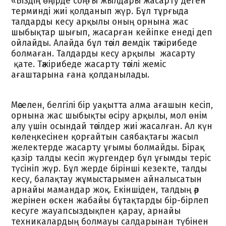
«Біздің өңірде соңғы жылдары жасарту деген
терминді жиі қолданып жүр. Бұл тұрғыда
талдарды кесу арқылы оның орнына жас
шыбықтар шығып, жасарған кейіпке енеді деп
ойлайды. Алайда бұл тәсіл әлемдік тәжірибеде
болмаған. Талдарды кесу арқылы жасарту
қате. Тәжірибеде жасарту тәсілі жеміс
ағаштарына ғана қолданылады.
Мәселен, белгілі бір уақытта алма ағашын кесіп,
орнына жас шыбықты өсіру арқылы, мол өнім
алу үшін осындай тәсілдер жиі жасалған. Ал күн
көлеңкесінен қорғайтын саябақтағы жасыл
желектерде жасарту ұғымы болмайды. Бірақ
қазір талды кесіп жүргендер бұл ұғымды теріс
түсініп жүр. Бұл жерде бірінші кезекте, талды
кесу, балақтау жұмыстарымен айналысатын
арнайы мамандар жоқ. Екіншіден, талдың әр
жерінен өскен жабайы бұтақтарды бір-бірлеп
кесуге жауапсыздықпен қарау, арнайы
техникалардың болмауы салдарынан түбінен