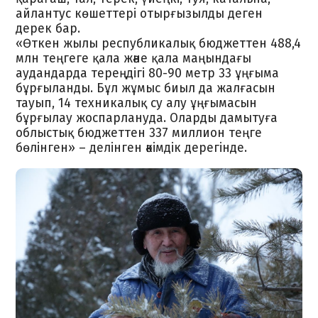
айлантус көшеттері отырғызылды деген
дерек бар.
«Өткен жылы республикалық бюджеттен 488,4
млн теңгеге қала және қала маңындағы
аудандарда тереңдігі 80-90 метр 33 ұңғыма
бұрғыланды. Бұл жұмыс биыл да жалғасын
тауып, 14 техникалық су алу ұңғымасын
бұрғылау жоспарлануда. Оларды дамытуға
облыстық бюджеттен 337 миллион теңге
бөлінген» – делінген әкімдік дерегінде.