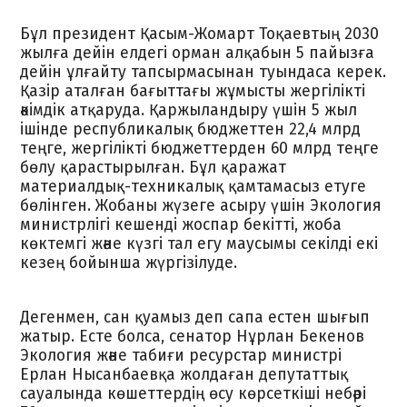
Бұл президент Қасым-Жомарт Тоқаевтың 2030
жылға дейін елдегі орман алқабын 5 пайызға
дейін ұлғайту тапсырмасынан туындаса керек.
Қазір аталған бағыттағы жұмысты жергілікті
әкiмдiк атқаруда. Қаржыландыру үшін 5 жыл
iшiнде республикалық бюджеттен 22,4 млрд
теңге, жергiлiктi бюджеттерден 60 млрд теңге
бөлу қарастырылған. Бұл қаражат
материалдық-техникалық қамтамасыз етуге
бөлінген. Жобаны жүзеге асыру үшін Экология
министрлігі кешенді жоспар бекітті, жоба
көктемгі және күзгі тал егу маусымы секілді екі
кезең бойынша жүргізілуде.
Дегенмен, сан қуамыз деп сапа естен шығып
жатыр. Есте болса, сенатор Нұрлан Бекенов
Экология және табиғи ресурстар министрі
Ерлан Нысанбаевқа жолдаған депутаттық
сауалында көшеттердің өсу көрсеткіші небәрі