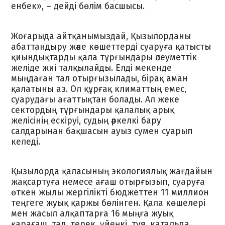
енбек», – дейді бөлім басшысы.
Жоғарыда айтқанымыздай, Қызылорданы
абаттандыру және көшеттерді суаруға қатысты
қиындықтарды қала тұрғындары әлеуметтік
желіде жиі талқылайды. Елді мекенде
мыңдаған тал отырғызылады, бірақ аман
қалатыны аз. Ол құрғақ климаттың емес,
суарудағы ағаттықтан болады. Ал жеке
сектордың тұрғындары қалалық арық
желісінің ескіруі, судың әркелкі бару
салдарынан бақшасын ауыз сумен суарып
келеді.
Қызылорда қаласының экологиялық жағдайын
жақсартуға немесе ағаш отырғызып, суаруға
өткен жылы жергілікті бюджеттен 11 миллион
теңгеге жуық қаржы бөлінген. Қала көшелері
мен жасыл алқаптарға 16 мыңға жуық
қарағаш, тал, терек, үйеңкі, туя, катальпа,