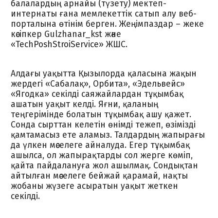
балалардың арнайы (түзету) мектеп-
интернаты ғана мемлекеттік сатып алу веб-
порталына өтінім берген. Жеңімпаздар – жеке
кәсіпкер Gulzhanar_kst және
«TechPoshStroiService» ЖШС.
Алдағы уақытта Қызылорда қаласына жақын
жердегі «Сабалақ», Орбита», «Эдельвейс»
«Ягодка» секілді саяжайлардан тұқымбақ
ашатын уақыт келді. Яғни, қаланың
теңгерімінде болатын тұқымбақ ашу қажет.
Сонда сырттан келетін өнімді тежеп, өзімізді
қамтамасыз ете аламыз. Талдардың жапырағы
да үлкен мәселеге айналуда. Егер тұқымбақ
ашылса, ол жапырақтарды сол жерге көміп,
қайта пайдалануға жол ашылмақ. Сондықтан
айтылған мәселеге бейжай қарамай, нақты
жобаны жүзеге асыратын уақыт жеткен
секілді.