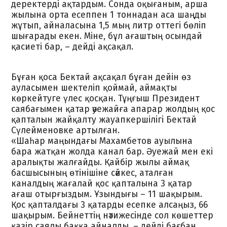
деректерді ақтардым. Сонда оқығаным, арша
жылына орта есеппен 1 тоннадан аса шаңды
жұтып, айналасына 1,5 мың литр оттегі бөліп
шығарады екен. Міне, бұл ағаштың осындай
қасиеті бар, – дейді ақсақал.
Бұған қоса Бектай ақсақал бұған дейін өз
ауласымен шектеліп қоймай, аймақты
көркейтуге үлес қосқан. Тұңғыш Президент
саябағымен қатар әуежайға апарар жолдың қос
қапталын жайқалту жауапкершілігі Бектай
Сүлейменовке артылған.
«Шаһар маңындағы Махамбетов ауылына
бара жатқан жолда канал бар. Әуежай мен екі
аралықты жалғайды. Қайбір жылы аймақ
басшысының өтінішіне сәйкес, аталған
каналдың жағалай қос қапталына 3 қатар
ағаш отырғыздым. Ұзындығы – 11 шақырым.
Қос қапталдағы 3 қатарды есепке алсаңыз, 66
шақырым. Бейнеттің нәтижесінде сол көшеттер
қазір саялы баққа айналды, – дейді бағбан.