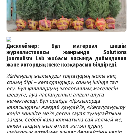
Дисклеймер: Бұл материал шешім
журналистикасы жанрында Solutions
Journalism Lab жобасы аясында дайындалған
және автордың жеке көзқарасын білдіреді.
Жаһандық жылынуды тоқтатудың жолы көп,
соның бірі – көгалдандыру, соның ішінде тал
егу. Бұл қалалардың экологиялық мәселесін
шешуге, ауа ластануының алдын алуға
көмектеседі. Бұл орайда «Қызылорда
қаласындағы жағдай қандай?», «Көгалдандыру
көңіл көншіте ме?» деген сауал туындайтыны
заңды. Себебі қала климатына сай келмей ме,
еккен талдың жыл өтпей жатып қурап,
шаһардың аптабына шыдас бермейтінін көріп