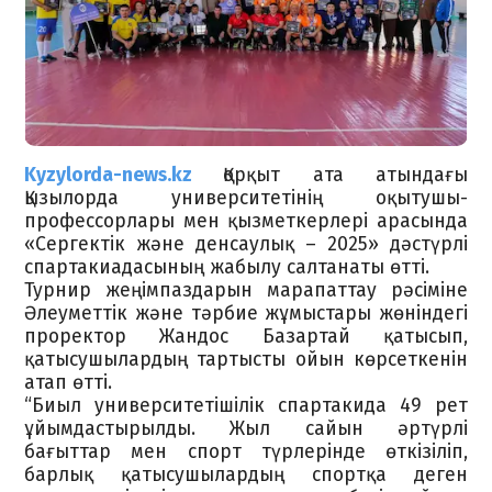
Kyzylorda-news.kz
Қорқыт ата атындағы
Қызылорда университетінің оқытушы-
профессорлары мен қызметкерлері арасында
«Сергектік және денсаулық – 2025» дәстүрлі
спартакиадасының жабылу салтанаты өтті.
Турнир жеңімпаздарын марапаттау рәсіміне
Әлеуметтік және тәрбие жұмыстары жөніндегі
проректор Жандос Базартай қатысып,
қатысушылардың тартысты ойын көрсеткенін
атап өтті.
“Биыл университетішілік спартакида 49 рет
ұйымдастырылды. Жыл сайын әртүрлі
бағыттар мен спорт түрлерінде өткізіліп,
барлық қатысушылардың спортқа деген