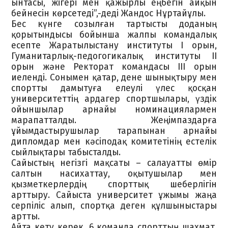
ынтасы, жігері мен қажырлы еңбегін айқын
бейнесін көрсетеді”,-деді Жандос Нұртайұлы.
Бес күнге созылған тартысты доданың
қорытындысы бойынша жалпы командалық
есепте Жаратылыстану институты І орын,
Гуманитарлық-педогогикалық институты ІІ
орын және Ректорат командасы ІІІ орын
иеленді. Сонымен қатар, дене шынықтыру мен
спортты дамытуға елеулі үлес қосқан
университеттің ардагер спортшылары, үздік
ойыншылар арнайы номинациялармен
марапатталды. Жеңімпаздарға
ұйымдастырушылар тарапынан арнайы
дипломдар мен кәсіподақ комитетінің естелік
сыйлықтары табысталды.
Сайыстың негізгі мақсаты – салауатты өмір
салтын насихаттау, оқытушылар мен
қызметкерлердің спорттық шеберлігін
арттыру. Сайыста университет ұжымы жаңа
серпіліс алып, спортқа деген құлшыныстары
артты.
Айта кету керек, 6 команда спорттың шахмат,