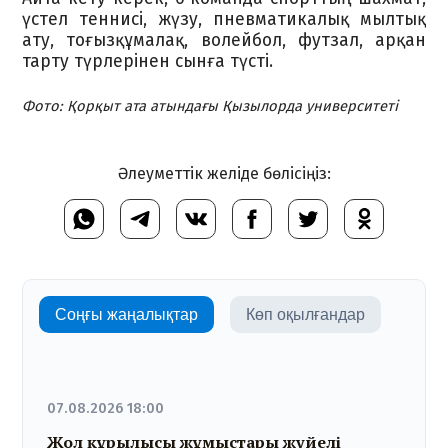
үстел теннисі, жүзу, пневматикалық мылтық
ату, тоғызқұмалақ, волейбол, футзал, арқан
тарту түрлерінен сынға түсті.
Фото: Қорқыт ата атындағы Қызылорда университеті
Әлеуметтік желіде бөлісіңіз:
Соңғы жаңалықтар
Көп оқылғандар
07.08.2026 18:00
Жол құрылысы жұмыстары жүйелі