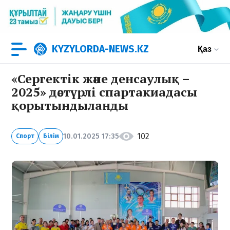
KYZYLORDA-NEWS.KZ
Қаз
«Сергектік және денсаулық –
2025» дәстүрлі спартакиадасы
қорытындыланды
102
10.01.2025 17:35
Спорт
Білім