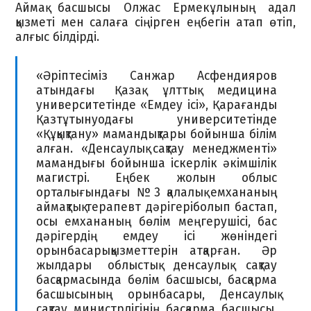
Аймақ басшысы Олжас Ермекұлының адал
қызметі мен салаға сіңірген еңбегін атап өтіп,
алғыс білдірді.
«Әріптесіміз Санжар Асфендияров
атындағы Қазақ ұлттық медицина
университетінде «Емдеу ісі», Қарағанды
Қазтұтынуодағы университетінде
«Құқықтану» мамандықтары бойынша білім
алған. «Денсаулық сақтау менеджменті»
мамандығы бойынша іскерлік әкімшілік
магистрі. Еңбек жолын облыс
орталығындағы №3 қалалық емхананың
аймақтық терапевт дәрігеріболып бастап,
осы емхананың бөлім меңгерушісі, бас
дәрігердің емдеу ісі жөніндегі
орынбасарықызметтерін атқарған. Әр
жылдары облыстық денсаулық сақтау
басқармасында бөлім басшысы, басқарма
басшысының орынбасары, Денсаулық
сақтау министрлігінің басқарма басшысы,