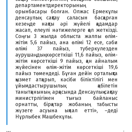
департаментдиректорының
орынбасары болған. Олжас Ермекұлы
денсаулық сақтау саласын басқарған
кезеңде нақты әрі жүйелі қадамдар
жасап, елеулі нәтижелерге қол жеткізді.
Соңғы 3 жылда облыста жалпы өлім-
жітім 5,6 пайыз, ана өлімі 12 есе, сәби
өлімі 37 пайыз, туберкулезден
аурушаңдық көрсеткіші 11,6 пайыз, өлім-
жітім көрсеткіші 9 пайыз, қан айналым
жүйесінен өлім-жітім көрсеткіші 19,6
пайыз төмендеді. Бұған дейін орталықта
қызмет атқарып, кәсіби біліктілігі мен
ұйымдастырушылық қабілетін
танытқанының арқасында Денсаулық сақтау
министрлігімен тығыз байланыс
орнатты, бірқатар жобаның табысты
жүзеге асуына ықпал етті», –деді
Нұрлыбек Машбекұлы.