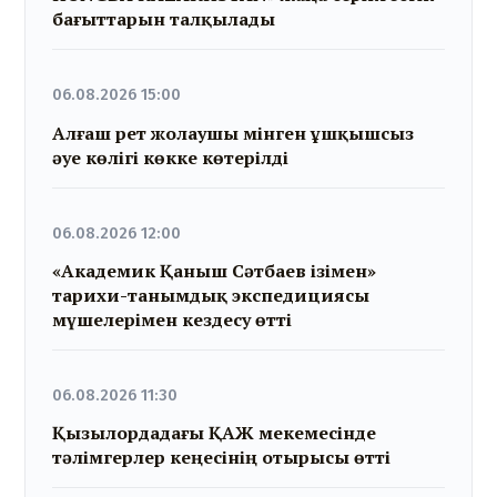
бағыттарын талқылады
06.08.2026 15:00
Алғаш рет жолаушы мінген ұшқышсыз
әуе көлігі көкке көтерілді
06.08.2026 12:00
«Академик Қаныш Сәтбаев ізімен»
тарихи-танымдық экспедициясы
мүшелерімен кездесу өтті
06.08.2026 11:30
Қызылордадағы ҚАЖ мекемесінде
тәлімгерлер кеңесінің отырысы өтті