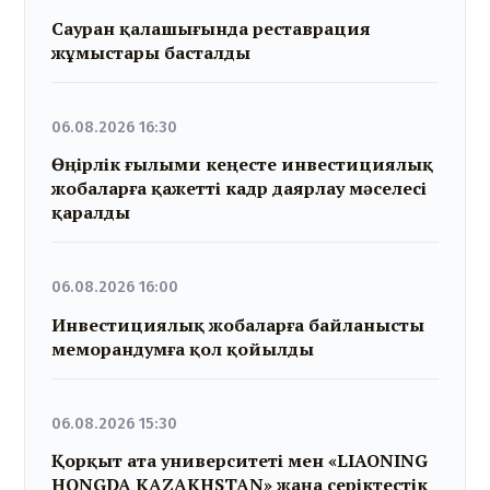
Сауран қалашығында реставрация
жұмыстары басталды
06.08.2026 16:30
Өңірлік ғылыми кеңесте инвестициялық
жобаларға қажетті кадр даярлау мәселесі
қаралды
06.08.2026 16:00
Инвестициялық жобаларға байланысты
меморандумға қол қойылды
06.08.2026 15:30
Қорқыт ата университеті мен «LIAONING
HONGDA KAZAKHSTAN» жаңа серіктестік