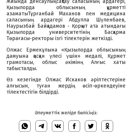
Жиында денсаулық сақтау саласының ардагері,
Қызылорда облысының құрметті
азаматыТұрғанбай Маханов пен медицина
саласының ардагері Абдулла Шүленбаев,
Наурызбай Байқадамов - Қорқыт ата атындағы
Қызылорда университетінің Басқарма
Төрағасы-ректоры ізгі тілектерін жеткізді.
Олжас Ермекұлына «Қызылорда облысының
дамуына қосқан үлесі үшін» медалі, Құрмет
грамотасы, облыс әкімінң Алғыс хаты
табысталды.
Өз кезегінде Олжас Искаков әріптестеріне
алғысын, туған жердің өсіп-өркендеуіне
тілектестігін білдірді.
Әлеуметтік желіде бөлісіңіз: