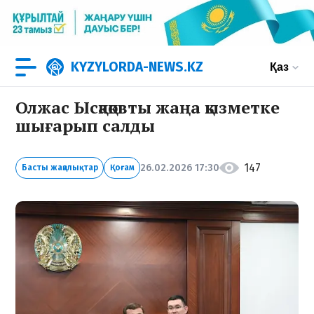
KYZYLORDA-NEWS.KZ
Қаз
Олжас Ысқақовты жаңа қызметке
шығарып салды
147
26.02.2026 17:30
Басты жаңалықтар
Қоғам