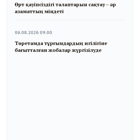
Өрт қауіпсіздігі талаптарын сақтау – әр
азаматтың міндеті
06.08.2026 09:00
Төретамда тұрғындардың игілігіне
бағытталған жобалар жүргізілуде