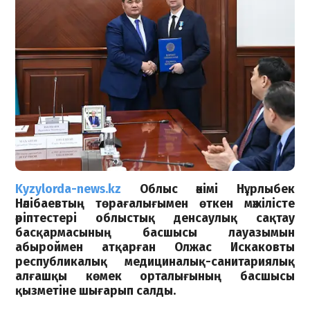
Kyzylorda-news.kz
Облыс әкімі Нұрлыбек
Нәлібаевтың төрағалығымен өткен мәжілісте
әріптестері облыстық денсаулық сақтау
басқармасының басшысы лауазымын
абыроймен атқарған Олжас Искаковты
республикалық медициналық-санитариялық
алғашқы көмек орталығының басшысы
қызметіне шығарып салды.