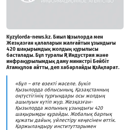
Kyzylorda-news.kz
. Биыл Қызылорда мен
Жезқазған қалаларын жалғайтын ұзындығы
420 шақырымдық жолдың құрылысы
басталады. Бұл туралы ҚР Индустрия және
инфрақұрылымдық даму министрі Бейбіт
Атамқұлов айтты, деп хабарлайды
ҚазАқпарат
.
«Бұл – өте өзекті мәселе. Бүкіл
Қызылорда облысының, Қазақстанның
оңтүстігінің тұрғындары осы жолдың
ашылуын күтіп жүр. Жезқазған-
Қызылорда жолының ұзындығы 420
шақырымды құрайды. Жобалық барлық
құжаты дайын, үйлестіру кеңесінен өттік.
Қаржыландыру институттарымен