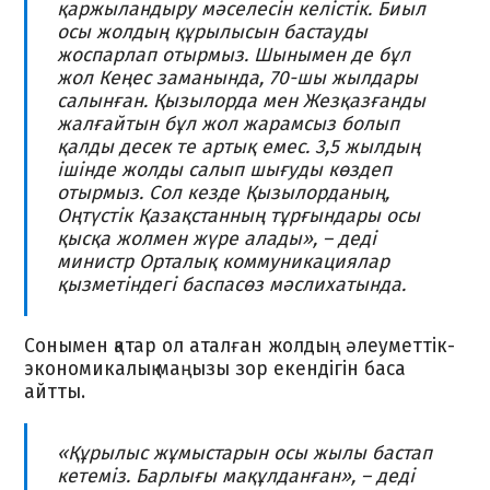
қаржыландыру мәселесін келістік. Биыл
осы жолдың құрылысын бастауды
жоспарлап отырмыз. Шынымен де бұл
жол Кеңес заманында, 70-шы жылдары
салынған. Қызылорда мен Жезқазғанды
жалғайтын бұл жол жарамсыз болып
қалды десек те артық емес. 3,5 жылдың
ішінде жолды салып шығуды көздеп
отырмыз. Сол кезде Қызылорданың,
Оңтүстік Қазақстанның тұрғындары осы
қысқа жолмен жүре алады», – деді
министр Орталық коммуникациялар
қызметіндегі баспасөз мәслихатында.
Сонымен қатар ол аталған жолдың әлеуметтік-
экономикалық маңызы зор екендігін баса
айтты.
«Құрылыс жұмыстарын осы жылы бастап
кетеміз. Барлығы мақұлданған», – деді