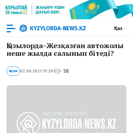
KYZYLORDA-NEWS.KZ
Қаз
Қызылорда-Жезқазған автожолы
неше жылда салынып бітеді?
58
02.06.2021 15:20
Қоғам