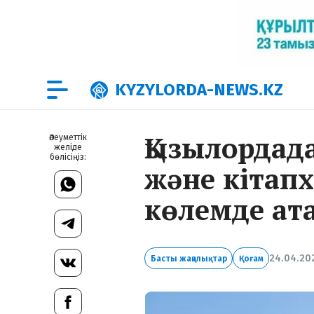
KYZYLORDA-NEWS.KZ
Қызылордада
Әлеуметтік
желіде
бөлісіңіз:
және кітап
көлемде ат
24.04.20
Басты жаңалықтар
Қоғам