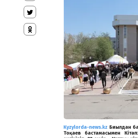
Kyzylorda-news.kz
Биылдан ба
Тоқаев бастамасымен Кітап