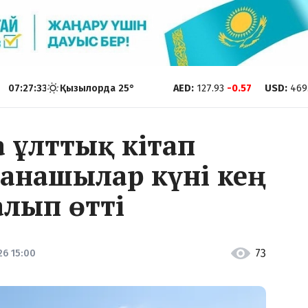
07:27:34
Қызылорда
25
°
AED
:
127.93
-0.57
USD
:
469
 ұлттық кітап
ханашылар күні кең
алып өтті
73
26 15:00