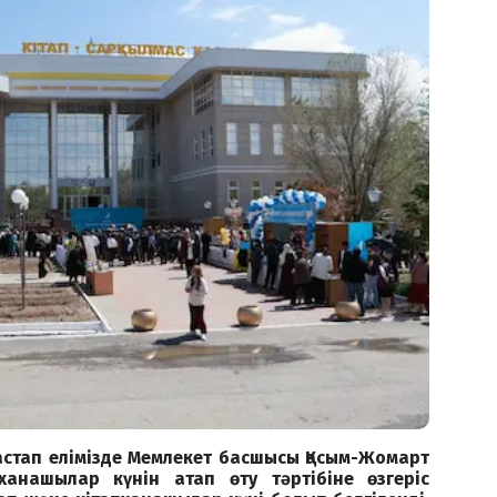
стап елімізде Мемлекет басшысы Қасым-Жомарт
ханашылар күнін атап өту тәртібіне өзгеріс