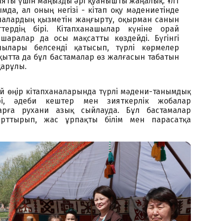
ияты үшін маңызды әрі қуанышты жаңалық. Ұлт
мда, ал оның негізі - кітап оқу мәдениетінде
налардың қызметін жаңғырту, оқырман санын
тердің бірі. Кітапханашылар күніне орай
шаралар да осы мақсатты көздейді. Бүгінгі
шылары белсенді қатысып, түрлі көрмелер
қытта да бұл бастамалар өз жалғасын табатын
қарұлы.
ай өңір кітапханаларында түрлі мәдени-танымдық
ері, әдеби кештер мен зияткерлік жобалар
арға рухани азық сыйлауда. Бұл бастамалар
арттырып, жас ұрпақты білім мен парасатқа