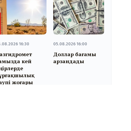
.08.2026 16:30
05.08.2026 16:00
азгидромет
Доллар бағамы
амызда кей
арзандады
ңірлерде
ұрғақшылық
аупі жоғары
кенін болжады