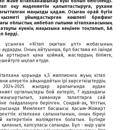
кітап және кітапханашылар күні болып белгіленді.
тап оқу мәдениетін қалыптастыруға, рухани
ағытталған маңызды қадам. Осыған орай бүгін
 қызметі ұйымдастырған көшпелі брифинг
ағы облыстық әмбебап ғылыми кітапханасының
атаулы күннің маңызына кеңінен тоқталып, БАҚ
п берді.
 ұсынған «Кітап оқитын ұлт» жобасының
аударды. Оның айтуынша, бұл бастама ел ішінде
ы арттырып қана қоймай, жастардың білімге,
үшейтуге ықпал етуде.
кітапхана қорында 4,5 миллионға жуық кітап
ухани әлеуетін айқындайтын ірі көрсеткіштердің
 2024-2025 жылдар аралығында аудан
ният орталықтары бой көтеріп, 7 аудандағы
 жаңғыртылып, заманауи талаптарға сай
іне пайдалануға берілген. Сондай-ақ, Ұлттық
ырысында Мемлекет басшысы Қасым-Жомарт
денттік кітапхана салынатынын, оның біреуі
 көтеретінін мәлімдеген болатын. Бүгінде
 қаланып, капсуласы салынды. Бұл - өңір үшін