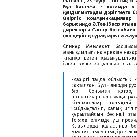
енгізіліп, 23 сәуір - Ұлттық 
Бұл бастама - қоғамда кі
құндылықтарды дәріптеуге б
Өңірлік коммуникациялар
барысында Ә.Тәжібаев атынд
директоры Сапар Көзейбаев 
өкілдерінің сұрақтарына жауа
Спикер Мемлекет басшысы
маңыздылығына ерекше назар 
кітапқа деген қызығушылықт
ізденіске деген құлшынысын к
-Қазіргі таңда облыстық 
сақталған. Бұл - өңірдің р
бірі. Сонымен қатар,
орталықтарында жаңа руха
кітапханалар толықтай
жабдықталып, халық игіліг
құрылтайдың бесінші от
Тоқаев елімізде үш прези
Қызылорда қаласында бой
аталған нысанның іргетасы