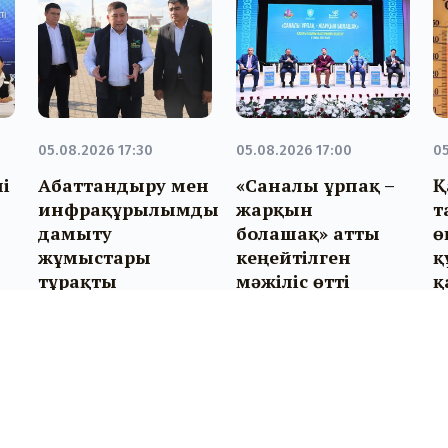
05.08.2026 17:30
05.08.2026 17:00
05
і
Абаттандыру мен
«Саналы ұрпақ –
Қ
инфрақұрылымды
жарқын
т
і
дамыту
болашақ» атты
ө
жұмыстары
кеңейтілген
қ
тұрақты
мәжіліс өтті
қ
жүргізіліп келеді
е