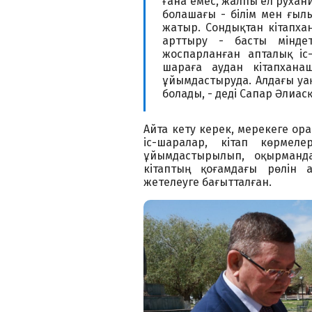
ғана емес, жалпы ел рухан
болашағы - білім мен ғылы
жатыр. Сондықтан кітапха
арттыру - басты міндет
жоспарланған апталық іс-
шараға аудан кітапхана
ұйымдастыруда. Алдағы уа
болады, - деді Сапар Әлиас
Айта кету керек, мерекеге ор
іс-шаралар, кітап көрмел
ұйымдастырылып, оқырманд
кітаптың қоғамдағы рөлін 
жетелеуге бағытталған.