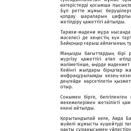
өзгерістерді қосымша пысықта
Бұл ретте жұмыс берушілерг
қолдау шараларын цифрлық
жетілдіру қажеттігі айтылды.
Тарихи-мәдени мұра нысанда
мәселесі де кеңестің күн тә
Байқоңыр ғарыш айлағының тур
Маңызды бағыттардың бірі 
жүргізу қажеттігі атап өті
мәліметінше, өңірде мәдениет 
Кейінгі жылдары бірқатар ж
инфрақұрылымды кезең-кезең
деңгейде көрсетілетін қызмет
отыр.
Сонымен бірге, белгіленген
мекемелерімен жеткілікті қа
екені айтылды.
Қорытындылай келе, Аида Ба
жүйелі жұмысты күшейтуді тап
нақты сұранысымен үйлестіру