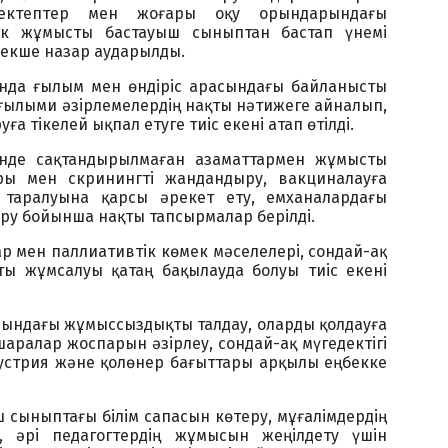
мектептер мен жоғары оқу орындарындағы
ік жұмысты бастауыш сыныптан бастап үнемі
ерекше назар аударылды.
нда ғылым мен өндіріс арасындағы байланысты
 ғылыми әзірлемелердің нақты нәтижеге айналып,
уға тікелей ықпал етуге тиіс екені атап өтілді.
нде сақтандырылмаған азаматтармен жұмысты
ры мен скринингті жандандыру, вакциналауға
 таралуына қарсы әрекет ету, емханалардағы
ру бойынша нақты тапсырмалар берілді.
р мен паллиативтік көмек мәселелері, сондай-ақ
ы жұмсалуы қатаң бақылауда болуы тиіс екені
сындағы жұмыссыздықты талдау, оларды қолдауға
шаралар жоспарын әзірлеу, сондай-ақ мүгедектігі
устрия және қолөнер бағыттары арқылы еңбекке
ш сыныптағы білім сапасын көтеру, мұғалімдердің
, әрі педагогтердің жұмысын жеңілдету үшін