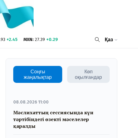
.93
+2.45
MXN
:
27.39
+0.29
Қаз
Соңғы
Көп
жаңалықтар
оқылғандар
08.08.2026 11:00
Мәслихаттың сессиясында күн
тәртібіндегі өзекті мәселелер
қаралды