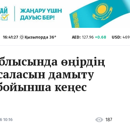
16:41:28
Қызылорда
36
°
AED
:
127.96
+0.68
USD
:
469
облысында өңірдің
 саласын дамыту
 бойынша кеңес
187
6 10:16