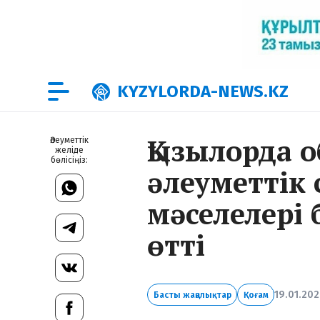
KYZYLORDA-NEWS.KZ
Қызылорда 
Әлеуметтік
желіде
бөлісіңіз:
әлеуметтік
мәселелері
өтті
19.01.202
Басты жаңалықтар
Қоғам