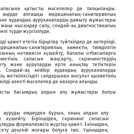
саласына қатысты мәселелер де талқыланды.
, өңірде алғашқы медициналық-санитариялық
не аудандық ауруханаларды дамыту жұмыстары
 жаңа нысандар салу, сондай-ақ диагностикалық
лі түрде жүргізілуде.
і қажет ететін бірқатар түйткілдер де көтерілді.
ициналық-санитариялық көмектің тиімділігін
рының нәтижесін күшейту, балалы отбасыларға
зметінің сапасын жақсарту, скринингтердің
 ету және ауруларды ерте анықтау тетіктерін
ы. Сондай-ақ кейбір аудандық ауруханаларда
ң жеткіліксіздігі салдарынан инсульт қызметінің
ілді өзекті мәселелер де назарға алынды.
асты басымдық алдын алу жұмыстары болуы
– ауруды емдеуден бұрын, оның алдын алу
 күшейту. Біріншіден, скрининг сапасын
тауды формализмсіз жүргізу қажет. Екіншіден,
ту деңгейі жоғары болуға тиіс. Үшіншіден,