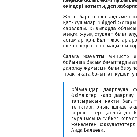
Кеңеске облыс әкімі Нұрлыбек
өкілдері қатысты, деп хабарла
Жиын барысында алдымен жоғ
Қатысушылар өңірдегі жоғары
саралады. Қызылорда облысын
мыңға жуық студент білім алу
астам артқан. Бұл – жастар ар
екенін көрсететін маңызды көр
Салаға жауапты министр е
бойынша басым бағыттарды ата
даярлау жұмысын білім беру 
практикаға бағыттап күшейту 
«Мамандар даярлауда ф
Әкімдіктер кадр даярлау
тапсырысын нақты бағытт
тетіктері, оның ішінде ә
керек. Егер қандай да б
сұранысына сәйкес келмесе
жекелеген факультеттерді
Аида Балаева.