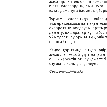
жасанды интеллектіні көмекші
бірге балалардың сын тұрғ
қатар дамытуға басымдық беріл
Туризм саласында өңірді
тұжырымдамасына нақты ұсын
ақпараттық қолдауды арттыр
дамыту, іс-шаралар күнтізбес
ұйымдастыру арқылы өңірдің ту
екені айтылды.
Кеңес қорытындысында өңір
жұмысты күшейтудің маңызын
ашық көрсетіп отыру қажеттігі
ету және халықтың әлеуметтік 
Фото: рrimeminister.kz