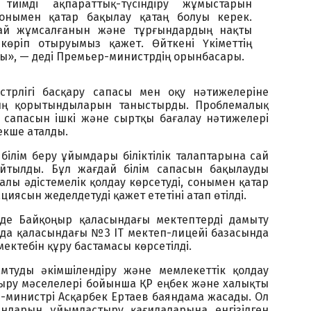
тиімді ақпараттық-түсіндіру жұмыстарын
онымен қатар бақылау қатаң болуы керек.
лай жұмсалғанын және тұрғындардың нақты
өріп отыруымыз қажет. Өйткені Үкіметтің
ы», — деді Премьер-министрдің орынбасары.
трлігі басқару сапасы мен оқу нәтижелеріне
дың қорытындыларын таныстырды. Проблемалық
м сапасын ішкі және сыртқы бағалау нәтижелері
кше аталды.
білім беру ұйымдары біліктілік талаптарына сай
йтылды. Бұл жағдай білім сапасын бақылауды
алы әдістемелік қолдау көрсетуді, сонымен қатар
ясын жеделдетуді қажет ететіні атап өтілді.
нде Байқоңыр қаласындағы мектептерді дамыту
да қаласындағы №3 IT мектеп-лицейі базасында
ектебін құру бастамасы көрсетілді.
мтуды әкімшілендіру және мемлекеттік қолдау
тыру мәселелері бойынша ҚР еңбек және халықты
це-министрі Асқарбек Ертаев баяндама жасады. Ол
ндарын ұйымдастыру қағидаларына енгізілген