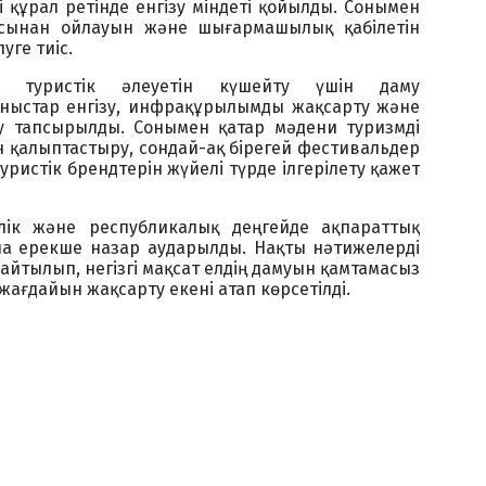
 құрал ретінде енгізу міндеті қойылды. Сонымен
ысынан ойлауын және шығармашылық қабілетін
уге тиіс.
ң туристік әлеуетін күшейту үшін даму
ыстар енгізу, инфрақұрылымды жақсарту және
у тапсырылды. Сонымен қатар мәдени туризмді
ін қалыптастыру, сондай-ақ бірегей фестивальдер
ристік брендтерін жүйелі түрде ілгерілету қажет
лік және республикалық деңгейде ақпараттық
а ерекше назар аударылды. Нақты нәтижелерді
 айтылып, негізгі мақсат елдің дамуын қамтамасыз
жағдайын жақсарту екені атап көрсетілді.