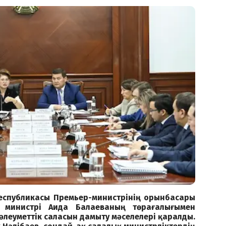
Республикасы Премьер-министрінің орынбасары
 министрі Аида Балаеваның төрағалығымен
әлеуметтік саласын дамыту мәселелері қаралды.