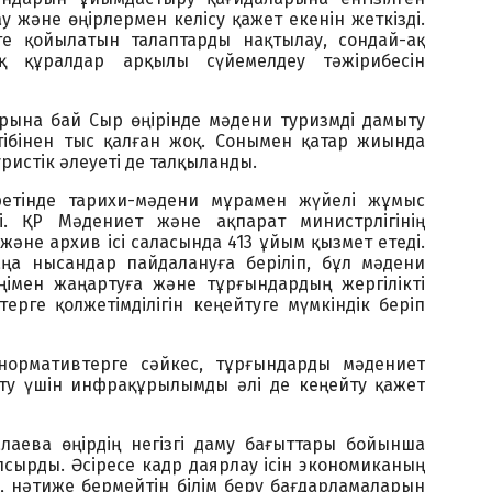
у және өңірлермен келісу қажет екенін жеткізді.
е қойылатын талаптарды нақтылау, сондай-ақ
 құралдар арқылы сүйемелдеу тәжірибесін
рына бай Сыр өңірінде мәдени туризмді дамыту
ртібінен тыс қалған жоқ. Сонымен қатар жиында
истік әлеуеті де талқыланды.
ретінде тарихи-мәдени мұрамен жүйелі жұмыс
лді. ҚР Мәдениет және ақпарат министрлігінің
және архив ісі саласында 413 ұйым қызмет етеді.
аңа нысандар пайдалануға беріліп, бұл мәдени
імен жаңартуға және тұрғындардың жергілікті
терге қолжетімділігін кеңейтуге мүмкіндік беріп
 нормативтерге сәйкес, тұрғындарды мәдениет
мту үшін инфрақұрылымды әлі де кеңейту қажет
лаева өңірдің негізгі даму бағыттары бойынша
сырды. Әсіресе кадр даярлау ісін экономиканың
, нәтиже бермейтін білім беру бағдарламаларын