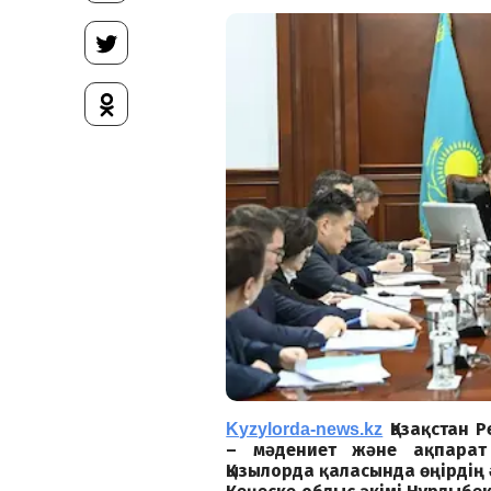
Қазақстан 
Kyzylorda-news.kz
– мәдениет және ақпарат
Қызылорда қаласында өңірдің 