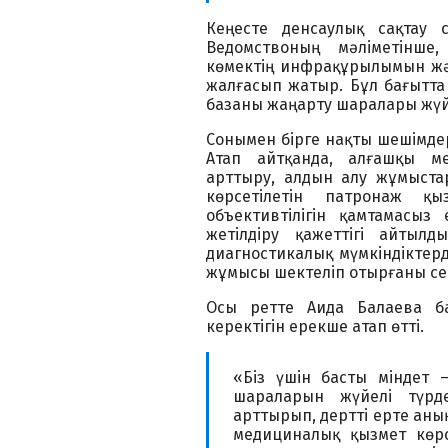
Кеңесте денсаулық сақтау 
Ведомствоның мәліметінше
көмектің инфрақұрылымын жә
жалғасып жатыр. Бұл бағытта
базаны жаңарту шаралары жүйе
Сонымен бірге нақты шешімдерд
Атап айтқанда, алғашқы мед
арттыру, алдын алу жұмыста
көрсетілетін патронаж қы
объективтілігін қамтамасыз
жетілдіру қажеттігі айтылд
диагностикалық мүмкіндіктерді
жұмысы шектеліп отырғаны сек
Осы ретте Аида Балаева б
керектігін ерекше атап өтті.
«Біз үшін басты міндет 
шараларын жүйелі түрде
арттырып, дертті ерте анық
медициналық қызмет көрсе