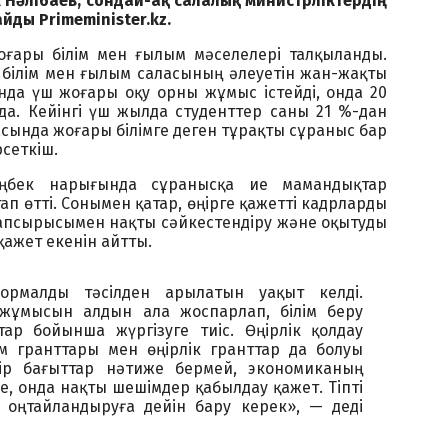
 Нәлібаев, сондай-ақ салалық министрліктердің
йды Primeminister.kz.
ары білім мен ғылым мәселелері талқыланды.
 білім мен ғылым саласының әлеуетін жан-жақты
да үш жоғары оқу орны жұмыс істейді, онда 20
да. Кейінгі үш жылда студенттер саны 21 %-дан
асында жоғары білімге деген тұрақты сұраныс бар
сеткіш.
ңбек нарығында сұранысқа ие мамандықтар
п өтті. Сонымен қатар, өңірге қажетті кадрларды
тапсырысымен нақты сәйкестендіру және оқытуды
қажет екенін айтты.
ормалды тәсілден арылатын уақыт келді.
 жұмысын алдын ала жоспарлап, білім беру
ар бойынша жүргізуге тиіс. Өңірлік қолдау
кім гранттары мен өңірлік гранттар да болуы
ір бағыттар нәтиже бермей, экономиканың
, онда нақты шешімдер қабылдау қажет. Тіпті
 оңтайландыруға дейін бару керек», — деді