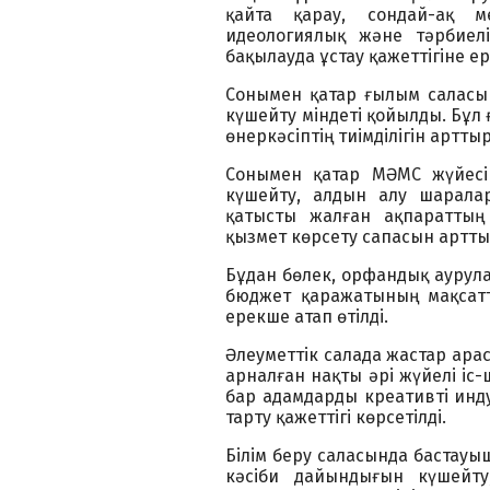
қайта қарау, сондай-ақ 
идеологиялық және тәрбиел
бақылауда ұстау қажеттігіне 
Сонымен қатар ғылым саласы
күшейту міндеті қойылды. Бұл
өнеркәсіптің тиімділігін арттыр
Сонымен қатар МӘМС жүйесі
күшейту, алдын алу шарала
қатысты жалған ақпараттың
қызмет көрсету сапасын артты
Бұдан бөлек, орфандық аурула
бюджет қаражатының мақсатт
ерекше атап өтілді.
Әлеуметтік салада жастар ара
арналған нақты әрі жүйелі іс-
бар адамдарды креативті инд
тарту қажеттігі көрсетілді.
Білім беру саласында бастауы
кәсіби дайындығын күшейту