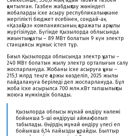
Сәйкесінше, 550,8 мың адам табиғи газбен
қамтылған. Газбен жабдықтау жөніндегі
жобаларды іске асыру республикалық және
жергілікті бюджет есебінен, сондай-ақ
«ҚазақГаз» компаниясының қаражаты арқылы
жүргізілуде. Бүгінде Қызылорда облысында
жиынтық қуаты – 89 МВт болатын 9 күн электр
станциясы жұмыс істеп тұр.
Биыл Қызылорда облысында электр қуаты –
240 МВт болатын жылу электр орталығын салу
жоспарлануда. Жобаны іске асыруға құны –
215,1 млрд теңге қаржы көзделіп, 2025 жылы
пайдалануға беріледі деп жоспарлануда. Бұл
жоба іске асырылса 700 млн.кВт тапшылықты
жоюға мүмкіндік болады.
Қызылорда облысы мұнай өндіру көлемі
бойынша 5-ші өндіруші аймақ болып
табылады. Өңірдің мұнай өндіру үлесі ел
бойынша 6,14 пайызды құрайды. Былтыр