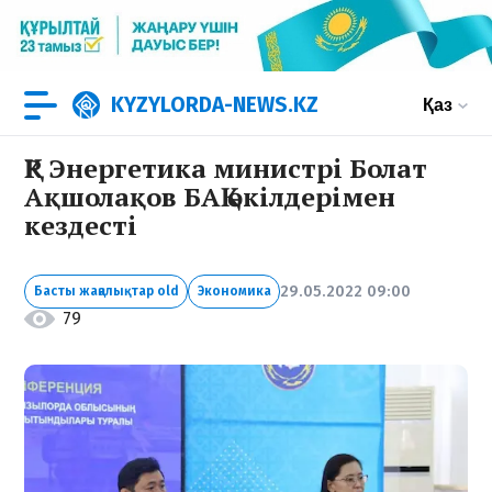
KYZYLORDA-NEWS.KZ
Қаз
ҚР Энергетика министрі Болат
Ақшолақов БАҚ өкілдерімен
кездесті
29.05.2022 09:00
Басты жаңалықтар old
Экономика
79