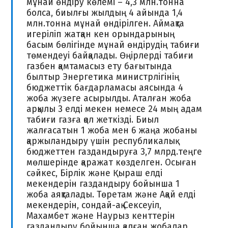
мұнай өндіру көлемі – 4,3 млн.тонна
болса, биылғы жылдың 4 айында 1,4
млн.тонна мұнай өндірілген. Аймақта
игеріліп жатқан кен орындарының
басым бөлігінде мұнай өндірудің табиғи
төмендеуі байқалады. Өңірлерді табиғи
газбен қамтамасыз ету бағытында
былтыр Энергетика министрлігінің
бюджеттік бағдарламасы аясында 4
жоба жүзеге асырылды. Аталған жоба
арқылы 3 елді мекен немесе 24 мың адам
табиғи газға қол жеткізді. Биыл
жалғасатын 1 жоба мен 6 жаңа жобаны
қаржыландыру үшін республикалық
бюджеттен газдандыруға 3,7 млрд.теңге
мөлшерінде қаражат көзделген. Осыған
сәйкес, Бірлік және Қыраш елді
мекендерін газдандыру бойынша 1
жоба аяқталады. Төретам және Ақай елді
мекендерін, сондай-ақ Сексеуіл,
Махамбет және Наурыз кенттерін
газдандыру бойынша қалған жобалар