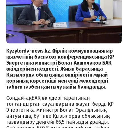
Kyzylorda-news.kz. Өңірлік коммуникациялар
қызметінің баспасөз конференциясында ҚР
Энергетика министрі Болат Ақшолақов БАҚ
өкілдерімен кездесті. Жиын барасында
Қызылорда облысында өндірілетін мұнай
қорының көрсеткіші мен елді мекендерді
табиғи газбен қамтылу жайы баяндалды.
Сондай-ақ, БАҚ өкілдері тарапынан
толғандырған сауалдарына жауап берді. ҚР
Энергетика министрі Болат Оралұлының
айтуынша, бүгінде Қызылорда облысының
газдандыру деңгейі 66,5 пайызды құрайды.