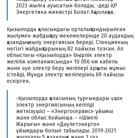
2023 жылға ауысатын болады, -деді ҚР
Энергетика министрі Болат Ақшолақов.
Қызылорда қаласындағы орталықтандырылған
жылумен жабдықтау мекемелерінде 20 аудандық
қазандық жылу энергиясын береді. Станцияның
негізгі жабдықтарының 82 пайызы тозған. Ал
облыстағы «Қызылорда» Өңірлік электр
желілік компаниясында» 10 056 км кабель
және әуе электр беру желілері арқылы жұмыс
істейді. Мұнда электр желілерінің 69 пайызы
ескірген.
-Қызылорда қаласының тұрғындары үшін
электр энергиясының кепілді
жеткізушісі – «Энергосервис» ұйымы
және облыс бойынша – «Шиелі
Жарығы» және «Дәулетэнерго»
ұйымдары болып табылады. 2019-2021
жылдары 5 қазандыққа және 3 газ