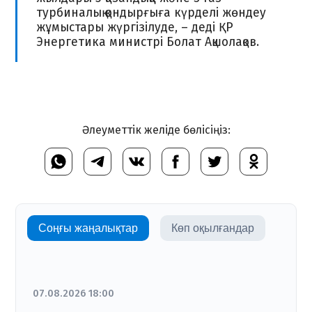
турбиналық қондырғыға күрделі жөндеу
жұмыстары жүргізілуде, – деді ҚР
Энергетика министрі Болат Ақшолақов.
Әлеуметтік желіде бөлісіңіз:
Соңғы жаңалықтар
Көп оқылғандар
07.08.2026 18:00