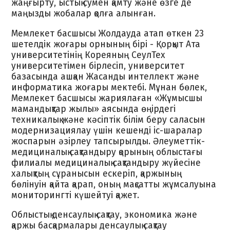
жаңғырту, ыстық сумен қамту және өзге де
маңызды жобалар қолға алынған.
Мемлекет басшысы Жолдауда атап өткен 23
шетелдік жоғары орнының бірі - Қорқыт Ата
университетінің Кореяның СеулТех
университетімен бірлесіп, университет
базасында ашқан Жасанды интеллект және
информатика жоғары мектебі. Мұнан бөлек,
Мемлекет басшысы жариялаған «Жұмысшы
мамандықтар жылы» аясында өңірдегі
техникалық және кәсіптік білім беру саласын
модернизациялау үшін кешенді іс-шаралар
жоспарын әзірлеу тапсырылды. Әлеуметтік-
медициналық сақтандыру қорының облыстағы
филиалы медициналық сақтандыру жүйесіне
халықтың сұранысын ескеріп, қаржының
бөлінуін қайта қарап, оның мақсатты жұмсалуына
мониторингті күшейтуі қажет.
Облыстық денсаулық сақтау, экономика және
қаржы басқармалары денсаулық сақтау