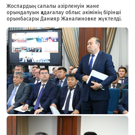
Жоспардың сапалы әзірленуін және
орындалуын қадағалау облыс әкімінің бірінші
орынбасары Данияр Жаналиновке жүктелді.