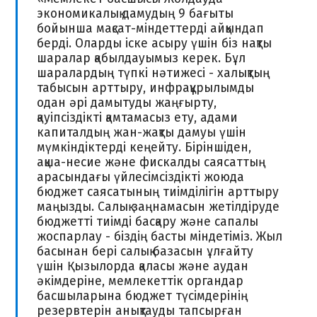
экономикалық дамудың 9 бағыты
бойынша мақсат-міндеттерді айқындап
берді. Оларды іске асыру үшін біз нақты
шаралар қабылдауымыз керек. Бұл
шаралардың түпкі нәтижесі - халықтың
табысын арттыру, инфрақұрылымды
одан әрі дамытуды жаңғырту,
қауіпсіздікті қамтамасыз ету, адами
капиталдың жан-жақты дамуы үшін
мүмкіндіктерді кеңейту. Біріншіден,
ақша-несие және фискалды саясаттың
арасындағы үйлесімсіздікті жоюда
бюджет саясатының тиімділігін арттыру
маңызды. Салық заңнамасын жетілдіруде
бюджетті тиімді басқару және сапалы
жоспарлау - біздің басты міндетіміз. Жыл
басынан бері салық базасын ұлғайту
үшін Қызылорда қаласы және аудан
әкімдеріне, мемлекеттік органдар
басшыларына бюджет түсімдерінің
резервтерін анықтауды тапсырған