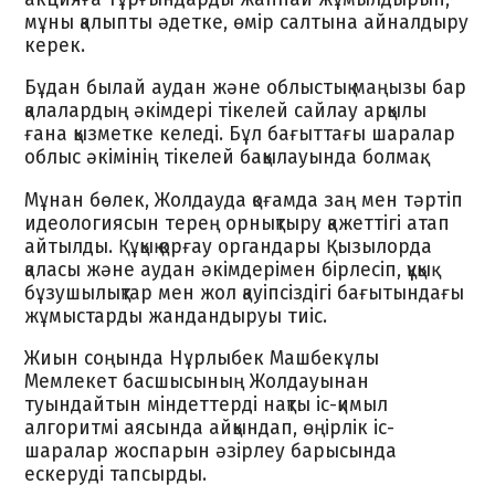
мұны қалыпты әдетке, өмір салтына айналдыру
керек.
Бұдан былай аудан және облыстық маңызы бар
қалалардың әкімдері тікелей сайлау арқылы
ғана қызметке келеді. Бұл бағыттағы шаралар
облыс әкімінің тікелей бақылауында болмақ.
Мұнан бөлек, Жолдауда қоғамда заң мен тәртіп
идеологиясын терең орнықтыру қажеттігі атап
айтылды. Құқық қорғау органдары Қызылорда
қаласы және аудан әкімдерімен бірлесіп, құқық
бұзушылықтар мен жол қауіпсіздігі бағытындағы
жұмыстарды жандандыруы тиіс.
Жиын соңында Нұрлыбек Машбекұлы
Мемлекет басшысының Жолдауынан
туындайтын міндеттерді нақты іс-қимыл
алгоритмі аясында айқындап, өңірлік іс-
шаралар жоспарын әзірлеу барысында
ескеруді тапсырды.