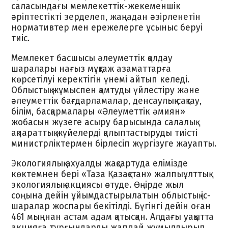
саласындағы мемлекеттік-жекеменшік
әріптестікті зерделеп, жаңадан әзірленетін
нормативтер мен ережелерге ұсыныс беруі
тиіс.
Мемлекет басшысы әлеуметтік қолдау
шаралары нағыз мұқтаж азаматтарға
көрсетілуі керектігін үнемі айтып келеді.
Облыстық жұмыспен қамтуды үйлестіру және
әлеуметтік бағдарламалар, денсаулық сақтау,
білім, басқармалары «Әлеуметтік әмиян»
жобасын жүзеге асыру барысында салалық
ақпараттық жүйелерді қалыптастыруды тиісті
министрліктермен бірлесіп жүргізуге жауапты.
Экологиялық ахуалды жақсартуда елімізде
көктемнен бері «Таза Қазақстан» жалпыұлттық
экологиялық акциясы өтуде. Өңірде жыл
соңына дейін ұйымдастырылатын облыстық іс-
шаралар жоспары бекітілді. Бүгінгі дейін оған
461 мыңнан астам адам қатысқан. Алдағы уақытта
акцияға тұрғындарды жаппай жұмылдырып,