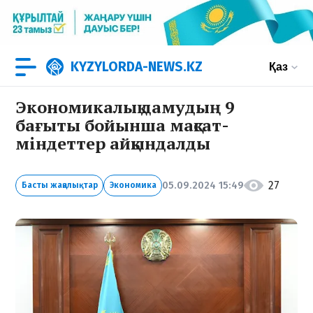
KYZYLORDA-NEWS.KZ
Қаз
Экономикалық дамудың 9
бағыты бойынша мақсат-
міндеттер айқындалды
27
05.09.2024 15:49
Басты жаңалықтар
Экономика