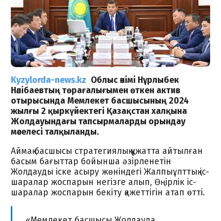
Kyzylorda-news.kz
Облыс әкімі Нұрлыбек
Нәлібаевтың төрағалығымен өткен актив
отырысында Мемлекет басшысының 2024
жылғы 2 қыркүйектегі Қазақстан халқына
Жолдауындағы тапсырмаларды орындау
мәселесі талқыланды.
Аймақ басшысы стратегиялық құжатта айтылған
басым бағыттар бойынша әзірленетін
Жолдауды іске асыру жөніндегі Жалпыұлттық іс-
шаралар жоспарын негізге алып, Өңірлік іс-
шаралар жоспарын бекіту қажеттігін атап өтті.
«Мемлекет басшысы Жолдауда