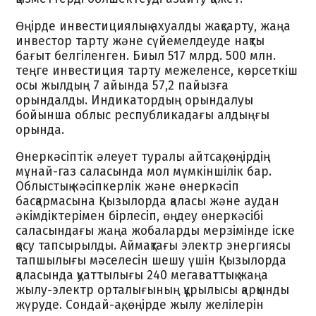
Өңірде инвестициялық ахуалды жақсарту, жаңа
инвестор тарту және сүйемелдеуде нақты
бағыт белгіленген. Биыл 517 млрд. 500 млн.
теңге инвестиция тарту межеленсе, көрсеткіш
осы жылдың 7 айында 57,2 пайызға
орындалды. Индикатордың орындалуы
бойынша облыс республикадағы алдыңғы
орында.
Өнеркәсіптік әлеует туралы айтсақ, өңірдің
мұнай-газ саласында мол мүмкіншілік бар.
Облыстық кәсіпкерлік және өнеркәсіп
басқармасына Қызылорда қаласы және аудан
әкімдіктерімен бірлесіп, өңдеу өнеркәсібі
саласындағы жаңа жобаларды мерзімінде іске
қосу тапсырылды. Аймақтағы электр энергиясы
тапшылығы мәселесін шешу үшін Қызылорда
қаласында қуаттылығы 240 мегаваттық жаңа
жылу-электр орталығының құрылысы қарқынды
жүруде. Сондай-ақ, өңірде жылу желілерін