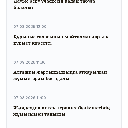
Дауыс беру учаскесін қалай табуға
болады?
07.08.2026 12:00
Құрылыс саласының майталмандарына
құрмет көрсетті
07.08.2026 11:30
Алғашқы жартыжылдықта атқарылған
жұмыстарды баяндады
07.08.2026 11:00
Жөндеуден өткен терапия бөлімшесінің
жұмысымен танысты