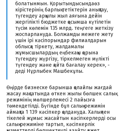
болатынмын. Қорытындысындаөз
кірістерінің барлық тетіктерін анықтау,
түгендеу арқылы жыл аяғына дейін
жергілікті бюджетке қосымша күтілетін
түсім көлемін 135 млрд. теңгеге жеткізу
жоспарлануда. Болжамды межеге жету
үшін ірі кәсіпорындар филиалдарын
облысқа тіркету, жалдамалы
жұмысшылардың еңбекақы қорына
түгендеу жүргізу, тіркелмеген мүлікті
түгендеу және қайта бағалау керек», -
деді Нұрлыбек Машбекұлы.
Өңірде бизнеске барынша қолайлы жағдай
жасау мақсатында өткен жылы бөлшек салық
режимінің мөлшерлемесі 2 пайызға
төмендетілді. Бүгінде бұл салық режимін
аймақта 1 139 кәсіпкер қолдануда. Халықпен
тікелей жұмыс жасайтын кәсіпкерлерді осы
салық режиміне тартып, кәсіпкерлік
қызметтерді бөлшектеуді азайту қажет.