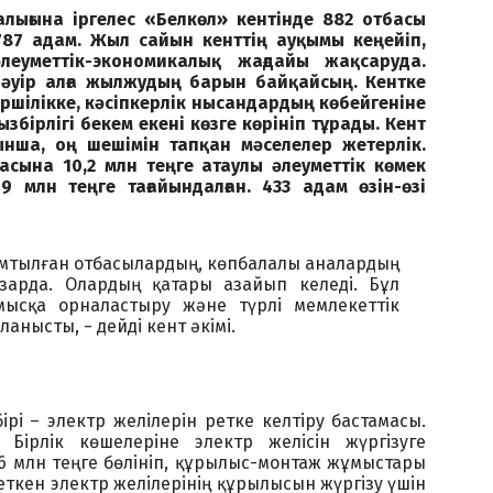
лығына іргелес «Белкөл» кентінде 882 отбасы
87 адам. Жыл сайын кенттің ауқымы кеңейіп,
леуметтік-экономикалық жағдайы жақсаруда.
дәуір алға жылжудың барын байқайсың. Кентке
іршілікке, кәсіпкерлік нысандардың көбейгеніне
збірлігі бекем екені көзге көрініп тұрады. Кент
ынша, оң шешімін тапқан мәселелер жетерлік.
асына 10,2 млн теңге атаулы әлеуметтік көмек
9 млн теңге тағайындалған. 433 адам өзін-өзі
қамтылған отбасылардың, көпбалалы аналардың
зарда. Олардың қатары азайып келеді. Бұл
ысқа орналастыру және түрлі мемлекеттік
анысты, − дейді кент әкімі.
рі – электр желілерін ретке келтіру бастамасы.
 Бірлік көшелеріне электр желісін жүргізуге
6 млн теңге бөлініп, құрылыс-монтаж жұмыстары
еткен электр желілерінің құрылысын жүргізу үшін