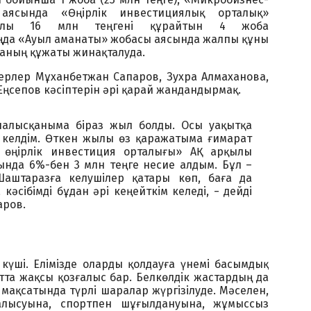
аясында «Өңірлік инвестициялық орталық»
ылы 16 млн теңгені құрайтын 4 жоба
аңда «Ауыл аманаты» жобасы аясында жалпы құны
обаның құжаты жинақталуда.
керлер Мұханбетжан Сапаров, Зухра Алмаханова,
Еңсепов кәсіптерін әрі қарай жандандырмақ.
налысқаныма біраз жыл болды. Осы уақытқа
 келдім. Өткен жылы өз қаражатыма ғимарат
 өңірлік инвестиция орталығы» АҚ арқылы
ында 6%-бен 3 млн теңге несие алдым. Бұл –
аштаразға келушілер қатары көп, баға да
 кәсібімді бұдан әрі кеңейткім келеді, − дейді
аров.
күші. Елімізде оларды қолдауға үнемі басымдық
қытта жақсы қозғалыс бар. Белкөлдік жастардың да
 мақсатында түрлі шаралар жүргізілуде. Мәселен,
алысуына, спортпен шұғылдануына, жұмыссыз