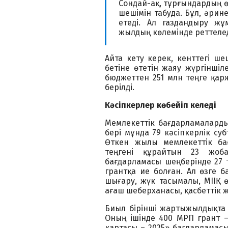
Сондай-ақ, тұрғындардың ө
шешімін табуда. Бұл, әри
етеді. Ал газдандыру ж
жылдың көлемінде реттеледі
Айта кету керек, кенттегі ше
бетіне өтетін жаяу жүргіншіл
бюджеттен 251 млн теңге қарж
берілді.
Кәсіпкерлер көбейіп келеді
Мемлекеттік бағдарламалардың
бері мұнда 79 кәсіпкерлік су
Өткен жылы мемлекеттік ба
теңгені құрайтын 23 жоба
бағдарламасы шеңберінде 27 
грантқа ие болған. Ал өзге 
шығару, жүк тасымалы, МІІҚ ө
ағаш шеберханасы, қасбеттік 
Биыл бірінші жартыжылдықта 4
Оның ішінде 400 МРП грант –
картасы – 2025» бағдарламасы