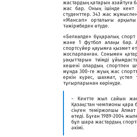
жастардың қатарын азайтуға 
жас бар. Оның ішінде кент 
студенттер. 343 жас жұмыспен
«Мансап» орталығы арқылы
тәжірибеден өтуде.
«Белкөлде» бұқаралық спорт
және 1 футбол алаңы бар. А
спортсүйер қауымға қызмет ет
жоспарланған. Сонымен қата
уақыттарын тиімді ұйымдаст
кешені олардың спортпен шұ
мұнда 300-ге жуық жас спортт
еркін күрес, шахмат, үстел
тұғырларынан көрінуде.
− Кентте жыл сайын жас
Қазақстан чемпионы қара бе
сіңген теміржолшы Алмат
өтеді. Бұған 1989-2004 жы
бұл шара жастардың спорт
әкімі.