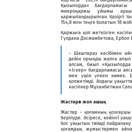
Қызылорда» бағдарламасы 
микроқаржы ұйымы арқ
қаржыландырылған. Қазіргі т
154,8 млн теңге болатын 18 ж
Қаржыға қол жеткізген кәсіп
Гүлдана Досмамбетова, Ербол 
− Шаштараз кәсібімен ай
дейін орынды жалға алып
алсам, биыл «Қызылорда
«Іскер» бағдарламасы аяс
мен үшін үлкен көмек. Ш
қолжетімді. Алдағы уақытта
кәсіпкер Мұханбетжан Сап
Жастарға жол ашық
Жастар – қоғамның қозғаушы 
берілуде. Әсіресе, кейінгі уа
бос уақытын тиімді пайдалану
қоғамдық жұмыстармен айн