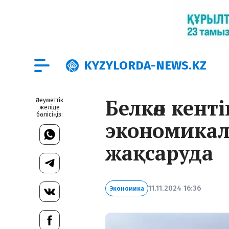
KYZYLORDA-NEWS.KZ
Белкөл кент
Әлеуметтік
желіде
бөлісіңіз:
экономика
жақсаруда
11.11.2024 16:36
Экономика