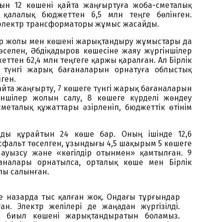
н 12 көшені қайта жаңғыртуға жоба-сметалық
 қалалық бюджеттен 6,5 млн теңге бөлінген.
1 электр трансформаторы жұмыс жасайды.
ер жолы мен көшені жарықтандыру жұмыстары да
әселен, Әбдіқадыров көшесіне жаяу жүргіншілер
ттен 62,4 млн теңгеге қаржы қаралған. Ал Бірлік
 түнгі жарық бағаналарын орнатуға облыстық
нген.
қайта жаңғырту, 7 көшеге түнгі жарық бағаналарын
іншілер жолын салу, 8 көшеге күрделі жөндеу
металық құжаттары әзірленіп, бюджеттік өтінім
ды құрайтын 24 көше бар. Оның ішінде 12,6
фальт төселген, ұзындығы 4,5 шақырым 5 көшеге
 ауызсу және «көгілдір отынмен» қамтылған. 9
аналары орнатылса, орталық көше мен Бірлік
лы салынған.
де назарда тыс қалған жоқ. Ондағы тұрғындар
н. Электр желілері де жаңадан жүргізілді.
, биыл көшені жарықтандыратын боламыз.