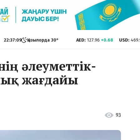
22:37:11
Қызылорда
30
°
AED
:
127.96
+0.68
USD
:
469.
інің әлеуметтік-
лық жағдайы
93