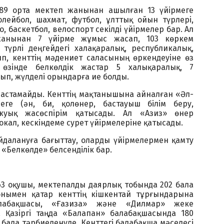
9 орта мектеп жанынан ашылған 13 үйірмеге
лейбол, шахмат, футбол, ұлттық ойын түрлері,
о, баскетбол, велоспорт секілді үйірмелер бар. Ал
жанынан 7 үйірме жұмыс жасап, 103 көркем
түрлі деңгейдегі халақаралық, республикалық,
п, кенттің мәдениет саласының өркендеуіне өз
 өзінде белкөлдік жастар 5 халықаралық, 7
ып, жүлделі орындарға ие болды.
астамайды. Кенттің мақтанышына айналған «Әл-
еге (ән, би, қолөнер, бастауыш білім беру,
 жуық жасөспірім қатысады. Ал «Азиз» өнер
окал, кескіндеме сурет үйірмелеріне қатысады.
йдалануға бағыттау, оларды үйірмелермен қамту
 «Белкөлде» белсенділік бар.
63 оқушы, мектепалды даярлық тобында 202 бала
Сонымен қатар кенттің кішкентай тұрғындарына
алабақшасы, «Ғазиза» және «Дилмар» жеке
. Қазіргі таңда «Балапан» балабақшасында 180
 бала тәрбиеленуде. Кенттегі балабақша мәселесі