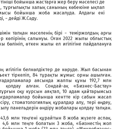
тініші бойынша жастарға жер беру мәселесі де
не, тұрғылықты халық санының көбеюіне ықпал
ұмысы бойынша жоба жасалуда. Алдағы екі
, − дейді Ж.Сәду.
шімін тапқан мәселенің бірі − теміржолдың арғы
ер көпірінің салынуы. Оған 2022 жылы облыстық
ы бөлініп, өткен жылы ел игілігіне пайдалануға
 игілігін белкөлдіктер де көруде. Жыл басынан
бъект тіркеліп, 84 тұрақты жұмыс орны ашылған.
ғадарламалар аясында жалпы құны 192,7 млн
 қолдау алған. Сондай-ақ «Бизнес-Бастау»
тұрғын оқу курсын аяқтап, 10 адам қайтарымсыз
бағдарламалар бойынша кентте кір сабын жасап
сіру, стоматологиялық құралдар алу, тері өңдеу,
жылу панельдерін өндіру жобалары қолдау тапқан.
3,6 млн теңгені құрайтын 8 жоба жүзеге аспақ.
 4,6 млн теңге болатын 3 жоба, «Бизнестің жол
 бойынша 1 жоба (23 млн теңге), «Микробизнес-