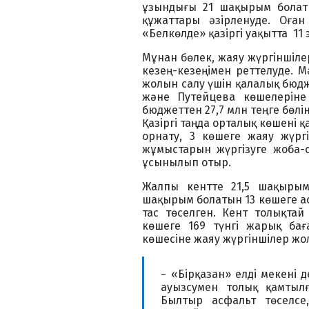
ұзындығы 21 шақырым болаты
құжаттары әзірленуде. Оған
«Белкөлде» қазіргі уақытта 1
Мұнан бөлек, жаяу жүргіншіл
кезең-кезеңімен реттелуде. М
жолын салу үшін қалалық бюдже
және Путейцева көшелеріне
бюджеттен 27,7 млн теңге бөлі
Қазіргі таңда орталық көшені 
орнату, 3 көшеге жаяу жүрг
жұмыстарын жүргізуге жоба-с
ұсынылып отыр.
Жалпы кентте 21,5 шақырым
шақырым болатын 13 көшеге ас
тас төселген. Кент толықтай
көшеге 169 түнгі жарық бағ
көшесіне жаяу жүргіншілер жо
− «Бірқазан» елді мекені 
ауызсумен толық қамтылға
Былтыр асфальт төселсе