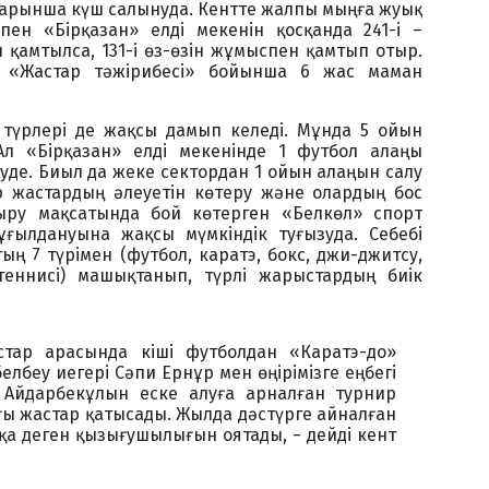
барынша күш салынуда. Кентте жалпы мыңға жуық
пен «Бірқазан» елді мекенін қосқанда 241-і –
 қамтылса, 131-і өз-өзін жұмыспен қамтып отыр.
 «Жастар тәжірибесі» бойынша 6 жас маман
 түрлері де жақсы дамып келеді. Мұнда 5 ойын
л «Бірқазан» елді мекенінде 1 футбол алаңы
уде. Биыл да жеке сектордан 1 ойын алаңын салу
р жастардың әлеуетін көтеру және олардың бос
ыру мақсатында бой көтерген «Белкөл» спорт
ғылдануына жақсы мүмкіндік туғызуда. Себебі
ың 7 түрімен (футбол, каратэ, бокс, джи-джитсу,
 теннисі) машықтанып, түрлі жарыстардың биік
тар арасында кіші футболдан «Каратэ-до»
лбеу иегері Сәпи Ернұр мен өңірімізге еңбегі
 Айдарбекұлын еске алуға арналған турнир
лғы жастар қатысады. Жылда дәстүрге айналған
қа деген қызығушылығын оятады, − дейді кент