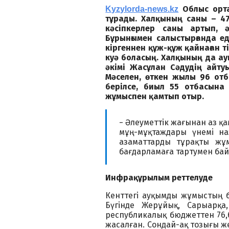
Облыс орта
Kyzylorda-news.kz
тұрады. Халқының саны – 47
кәсіпкерлер саны артып, ә
Бұрынғымен салыстырғанда е
кіргеннен құж-құж қайнаған т
куә боласың. Халқының да ауы
әкімі Жасұлан Сәдудің айту
Мәселен, өткен жылы 96 отб
берілсе, биыл 55 отбасына 
жұмыспен қамтып отыр.
− Әлеуметтік жағынан аз 
мұң-мұқтаждары үнемі на
азаматтарды тұрақты жұм
бағдарламаға тартумен байл
Инфрақұрылым реттелуде
Кенттегі ауқымды жұмыстың бі
Бүгінде Жерұйық, Сарыарқа,
республикалық бюджеттен 76,
жасалған. Сондай-ақ тозығы ж