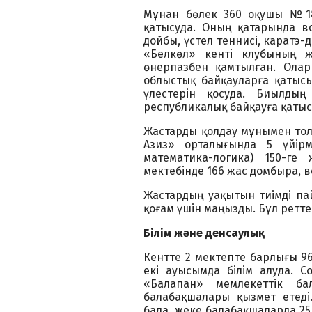
Мұнан бөлек 360 оқушы №18
қатысуда. Оның қатарында во
дойбы, үстел теннисі, каратэ-д
«Белкөл» кенті клубының 
өнерпазбен қамтылған. Олар 
облыстық байқауларға қатысы
үлестерін қосуда. Биылдың
республикалық байқауға қатыс
Жастарды қолдау мұнымен тол
Азиз» орталығында 5 үйірм
математика-логика) 150-ге
мектебінде 166 жас домбыра, в
Жастардың уақытын тиімді па
қоғам үшін маңызды. Бұл ретте
Білім және денсаулық
Кентте 2 мектепте барлығы 9
екі ауысымда білім алуда. 
«Балапан» мемлекеттік б
балабақшалары қызмет етеді
бала, жеке балабақшаларда 25