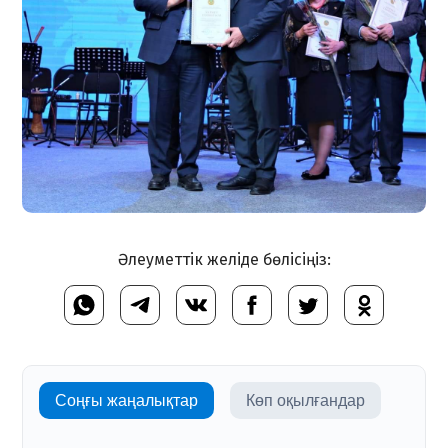
Әлеуметтік желіде бөлісіңіз:
Соңғы жаңалықтар
Көп оқылғандар