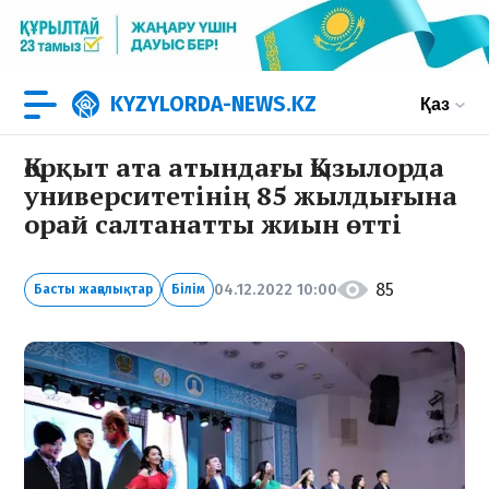
KYZYLORDA-NEWS.KZ
Қаз
Қорқыт ата атындағы Қызылорда
университетінің 85 жылдығына
орай салтанатты жиын өтті
85
04.12.2022 10:00
Басты жаңалықтар
Білім