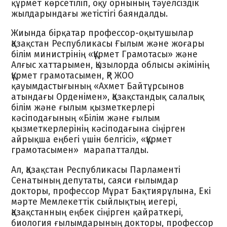
құрмет көрсетіліп, оқу орнының тәуелсіздік
жылдарындағы жетістігі баяндалды.
Жиында бірқатар профессор-оқытушылар
Қазақстан Республикасы Ғылым және жоғары
білім министрінің «Құрмет Грамотасы» және
Алғыс хаттарымен, Қызылорда облысы әкімінің
Құрмет грамотасымен, ҚР ЖОО
қауымдастығының «Ахмет Байтұрсынов
атындағы Орденімен», Қазақстандық салалық
білім және ғылым қызметкерлері
кәсіподағының «Білім және ғылым
қызметкерлерінің кәсіподағына сіңірген
айрықша еңбегі үшін белгісі», «Құрмет
грамотасымен» марапатталды.
Ал, Қазақстан Республикасы Парламенті
Сенатының депутаты, саяси ғылымдар
докторы, профессор Мұрат Бақтиярұлына, Екі
мәрте Мемлекеттік сыйлықтың иегері,
Қазақстанның еңбек сіңірген қайраткері,
биология ғылымдарының докторы, профессор