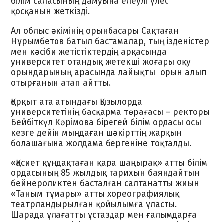
білім саласының дамуына елеулі үлес
қосқанын жеткізді.
Ал облыс әкімінің орынбасары Сақтаған
Нұрымбетов батыл бастамалар, тың ізденістер
мен кәсіби жетістіктердің арқасында
университет отандық жетекші жоғары оқу
орындарының арасында лайықты орын алып
отырғанын атап айтты.
Қорқыт ата атындағы Қызылорда
университетінің басқарма төрағасы – ректоры
Бейбіткүл Кәрімова бірегей білім ордасы осы
кезге дейін мыңдаған шәкірттің жарқын
болашағына жолдама бергеніне тоқталды.
«Қасиет құндақтаған қара шаңырақ» атты білім
ордасының 85 жылдық тарихын баяндайтын
бейнероликтен басталған салтанатты жиын
«Таным тұмары» атты хореографиялық
театрландырылған қойылымға ұласты.
Шарада ұлағатты ұстаздар мен ғалымдарға