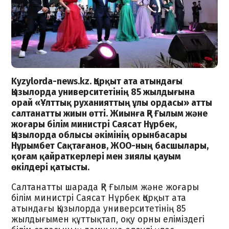
Kyzylorda-news.kz. Қорқыт ата атындағы
Қызылорда университетінің 85 жылдығына
орай «Ұлттық руханияттың ұлы ордасы» атты
салтанатты жиын өтті. Жиынға ҚР Ғылым және
жоғары білім министрі Саясат Нұрбек,
Қызылорда облысы әкімінің орынбасары
Нұрымбет Сақтағанов, ЖОО-ның басшылары,
қоғам қайраткерлері мен зиялы қауым
өкілдері қатысты.
Салтанатты шарада ҚР Ғылым және жоғары
білім министрі Саясат Нұрбек Қорқыт ата
атындағы Қызылорда университетінің 85
жылдығымен құттықтап, оқу орны еліміздегі