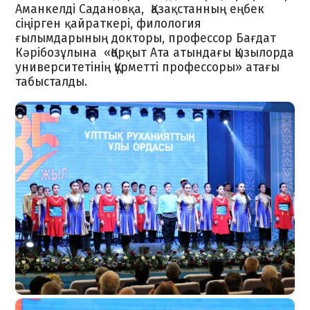
Аманкелді Садановқа, Қазақстанның еңбек
сіңірген қайраткері, филология
ғылымдарының докторы, профессор Бағдат
Кәрібозұлына «Қорқыт Ата атындағы Қызылорда
университетінің Құрметті профессоры» атағы
табысталды.