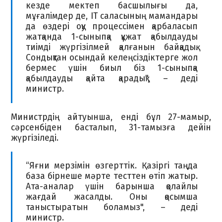
кезде мектеп басшылығы да,
мұғалімдер де, IT саласының мамандары
да өздері оқу процессімен қарбаласып
жатқанда 1-сыныпқа құжат қабылдауды
тиімді жүргізілмей қалғанын байқадық.
Сондықтан осындай келеңсіздіктерге жол
бермес үшін биыл біз 1-сыныпқа
қабылдауды қайта қарадық", – деді
министр.
Министрдің айтуынша, енді бұл
27-мамыр,
сәрсенбіден басталып, 31-тамызға дейін
жүргізіледі.
“Яғни мерзімін өзгерттік. Қазіргі таңда
база бірнеше мәрте тесттен өтіп жатыр.
Ата-аналар үшін барынша қолайлы
жағдай жасалды. Оны қосымша
таныстыратын боламыз", – деді
министр.