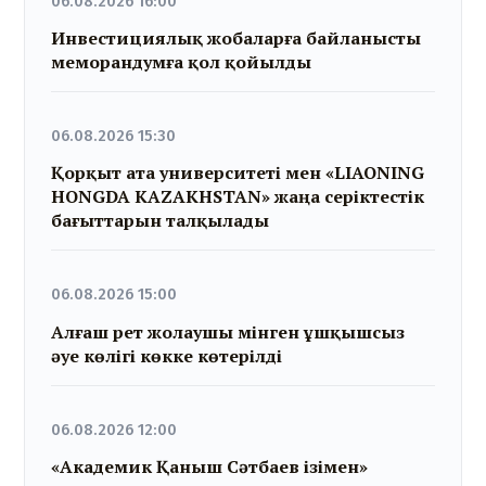
06.08.2026 16:00
Инвестициялық жобаларға байланысты
меморандумға қол қойылды
06.08.2026 15:30
Қорқыт ата университеті мен «LIAONING
HONGDA KAZAKHSTAN» жаңа серіктестік
бағыттарын талқылады
06.08.2026 15:00
Алғаш рет жолаушы мінген ұшқышсыз
әуе көлігі көкке көтерілді
06.08.2026 12:00
«Академик Қаныш Сәтбаев ізімен»