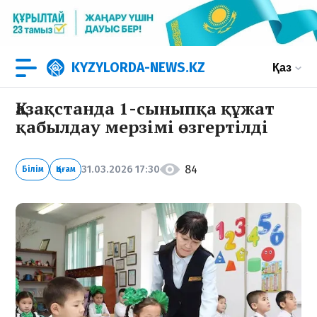
KYZYLORDA-NEWS.KZ
Қаз
Қазақстанда 1-сыныпқа құжат
қабылдау мерзімі өзгертілді
84
31.03.2026 17:30
Білім
Қоғам