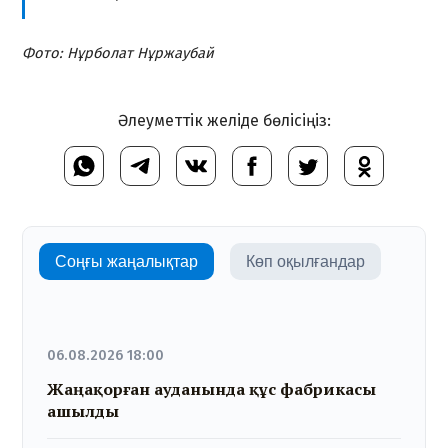
Фото: Нұрболат Нұржаубай
Әлеуметтік желіде бөлісіңіз:
Соңғы жаңалықтар
Көп оқылғандар
06.08.2026 18:00
Жаңақорған ауданында құс фабрикасы
ашылды