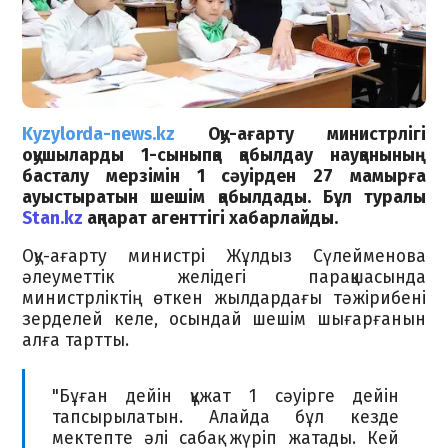
Kyzylorda-news.kz
Оқу-ағарту министрлігі
оқушыларды 1-сыныпқа қабылдау науқанының
басталу мерзімін 1 сәуірден 27 мамырға
ауыстыратын шешім қабылдады. Бұл туралы
Stan.kz
ақпарат агенттігі хабарлайды.
Оқу-ағарту министрі Жұлдыз Сүлейменова
әлеуметтік желідегі парақшасында
министрліктің өткен жылдардағы тәжірибені
зерделей келе, осындай шешім шығарғанын
алға тартты.
"Бұған дейін құжат 1 сәуірге дейін
тапсырылатын. Алайда бұл кезде
мектепте әлі сабақ жүріп жатады. Кей