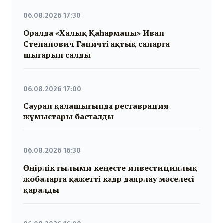
06.08.2026 17:30
Оралда «Халық Қаһарманы» Иван
Степанович Гапичті ақтық сапарға
шығарып салды
06.08.2026 17:00
Сауран қалашығында реставрация
жұмыстары басталды
06.08.2026 16:30
Өңірлік ғылыми кеңесте инвестициялық
жобаларға қажетті кадр даярлау мәселесі
қаралды