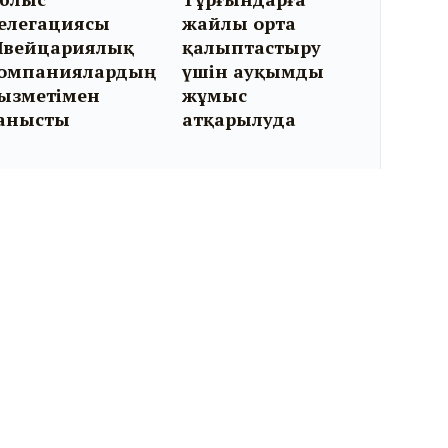
елегациясы
жайлы орта
вейцариялық
қалыптастыру
омпаниялардың
үшін ауқымды
ызметімен
жұмыс
анысты
атқарылуда
Біз әлеуметтік желідеміз: