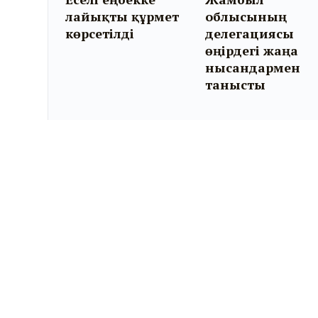
лайықты құрмет
облысының
көрсетілді
делегациясы
өңірдегі жаңа
нысандармен
танысты
KYZYLORDA-NEWS.KZ
Ⓒ 2011-2026.
«KYZYLORDA-NEWS.KZ» ақпарат
агенттігі.
ҚР Байланыс және ақпарат агенттігінің Мерзімді
баспасөз басылымын және ақпараттық агенттікті
есепке қою туралы №14458-ИА куәлігі 11 шілде 2014