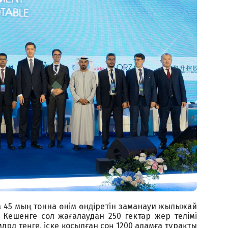
 45 мың тонна өнім өндіретін заманауи жылыжай
 Кешенге сол жағалаудан 250 гектар жер телімі
млрд теңге, іске қосылған соң 1200 адамға тұрақты