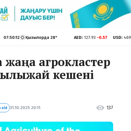
07:50:13
Қызылорда
28
°
AED
:
127.93
-0.57
USD
:
469
а жаңа агрокластер
жылыжай кешені
137
31.10.2025 20:11
 old