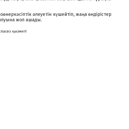
роөнеркәсіптік әлеуетін күшейтіп, жаңа өндірістер
луына жол ашады.
спасөз қызметі