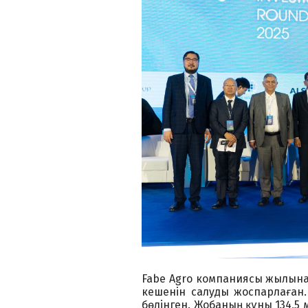
Fabe Agro компаниясы жылына
кешенін салуды жоспарлаған.
бөлінген. Жобаның құны 134,5 