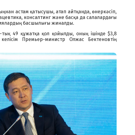
ыңнан астам қатысушы, атап айтқанда, өнеркәсіп,
ацевтика, консалтинг және басқа да салалардағы
ниялардың басшылығы жиналды.
-тық 49 құжатқа қол қойылды, оның ішінде $3,8
келісім Премьер-министр Олжас Бектеновтің