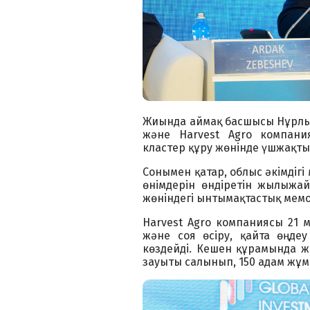
Жиында аймақ басшысы Нұрлыб
және Harvest Agro компания
кластер құру жөнінде үшжақты 
Сонымен қатар, облыс әкімдіг
өнімдерін өндіретін жылыжа
жөніндегі ынтымақтастық мем
Harvest Agro компаниясы 21 м
және соя өсіру, қайта өңде
көздейді. Кешен құрамында ж
зауыты салынып, 150 адам жұ