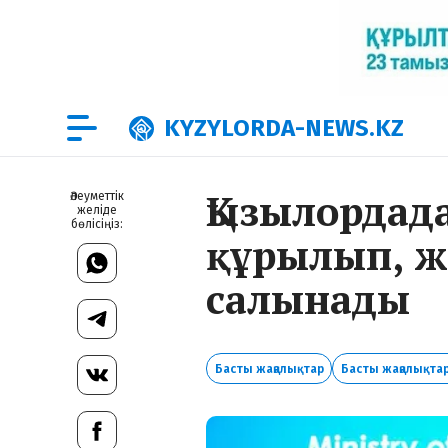
KYZYLORDA-NEWS.KZ
Қызылордад
Әлеуметтік
желіде
бөлісіңіз:
құрылып, 
салынады
Басты жаңалықтар
Басты жаңалықтар