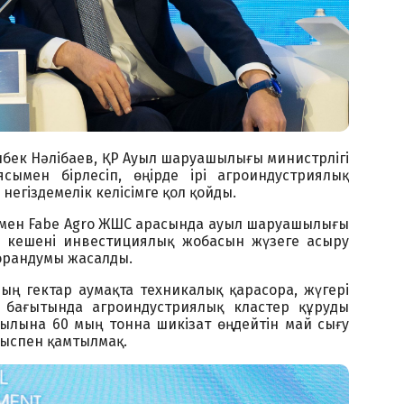
ек Нәлібаев, ҚР Ауыл шаруашылығы министрлігі
сымен бірлесіп, өңірде ірі агроиндустриялық
негіздемелік келісімге қол қойды.
і мен Fabe Agro ЖШС арасында ауыл шаруашылығы
й кешені инвестициялық жобасын жүзеге асыру
орандумы жасалды.
ың гектар аумақта техникалық қарасора, жүгері
у бағытында агроиндустриялық кластер құруды
ылына 60 мың тонна шикізат өңдейтін май сығу
мыспен қамтылмақ.