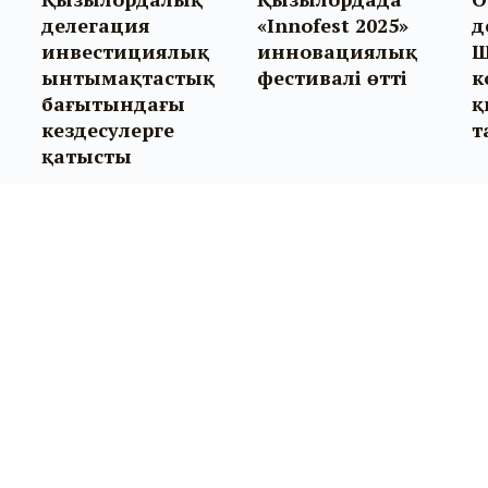
делегация
«Innofest 2025»
д
инвестициялық
инновациялық
Ш
ынтымақтастық
фестивалі өтті
к
бағытындағы
қ
кездесулерге
т
қатысты
Бізбен байланыс:
Біз туралы:
kyznews@mail.ru
Агенттік туралы
40-11-10 (10-28) (
бас редактор
)
Басшылық
40-11-10 (10-29) (
бөлім
Редакция
тілшілері
)