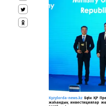
Kyzylorda-news.kz
Бүгін ҚР П
жаһандық инвестициялар жөні