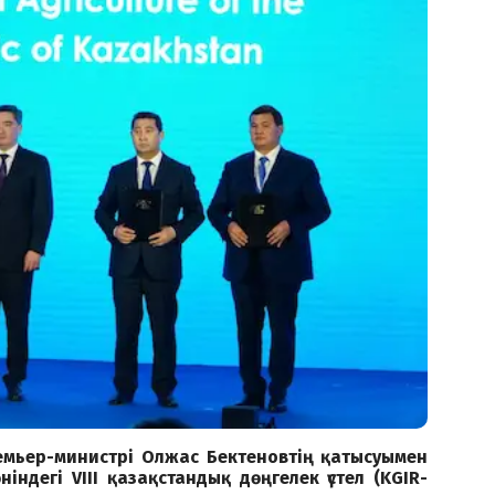
ремьер-министрі Олжас Бектеновтің қатысуымен
ндегі VIII қазақстандық дөңгелек үстел (KGIR-