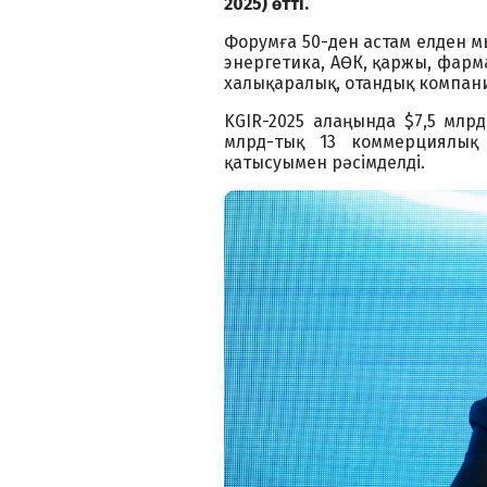
2025) өтті.
Форумға 50-ден астам елден м
энергетика, АӨК, қаржы, фарм
халықаралық, отандық компа
KGIR-2025 алаңында $7,5 млрд
млрд-тық 13 коммерциялық 
қатысуымен рәсімделді.