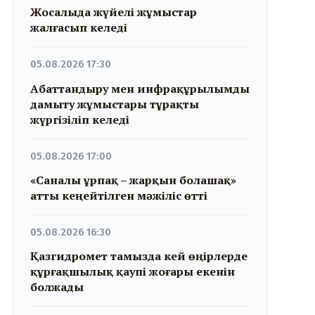
Жосалыда жүйелі жұмыстар
жалғасып келеді
05.08.2026 17:30
Абаттандыру мен инфрақұрылымды
дамыту жұмыстары тұрақты
жүргізіліп келеді
05.08.2026 17:00
«Саналы ұрпақ – жарқын болашақ»
атты кеңейтілген мәжіліс өтті
05.08.2026 16:30
Қазгидромет тамызда кей өңірлерде
құрғақшылық қаупі жоғары екенін
болжады