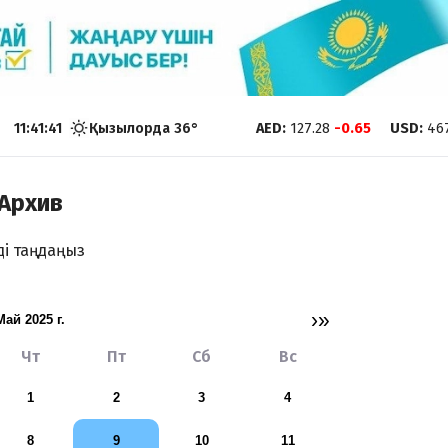
11:41:42
Қызылорда
36
°
AED
:
127.28
-0.65
USD
:
46
Архив
ді таңдаңыз
›
»
май 2025 г.
Чт
Пт
Сб
Вс
1
2
3
4
8
9
10
11