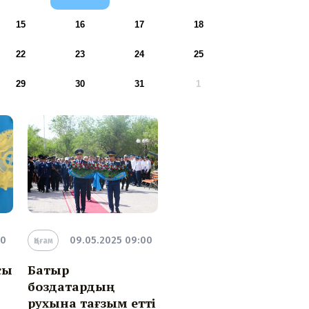
15
16
17
18
22
23
24
25
29
30
31
1
30
09.05.2025 09:00
Қоғам
сы
Батыр
боздақтардың
рухына тағзым етті