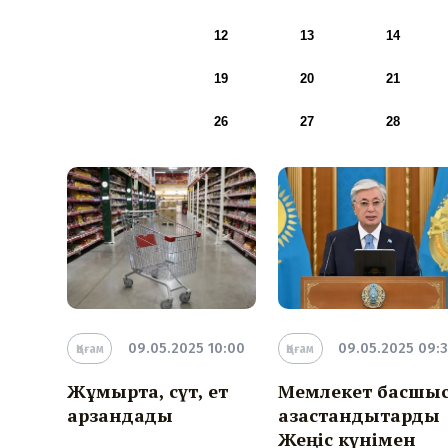
12
13
14
19
20
21
26
27
28
09.05.2025 10:00
09.05.2025 09:
Қоғам
Қоғам
Жұмыртқа, сүт, ет
Мемлекет басшы
арзандады
қазақстандықтарды
Жеңіс күнімен