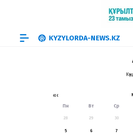
KYZYLORDA-NEWS.KZ
Күн
«
‹
Пн
Вт
Ср
28
29
30
5
6
7