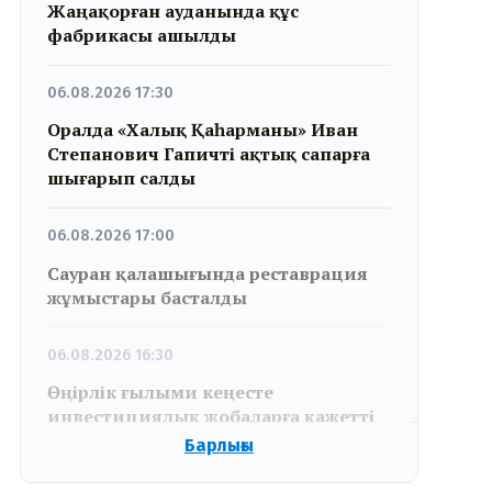
Жаңақорған ауданында құс
фабрикасы ашылды
06.08.2026 17:30
Оралда «Халық Қаһарманы» Иван
Степанович Гапичті ақтық сапарға
шығарып салды
06.08.2026 17:00
Сауран қалашығында реставрация
жұмыстары басталды
06.08.2026 16:30
Өңірлік ғылыми кеңесте
инвестициялық жобаларға қажетті
кадр даярлау мәселесі қаралды
Барлығы