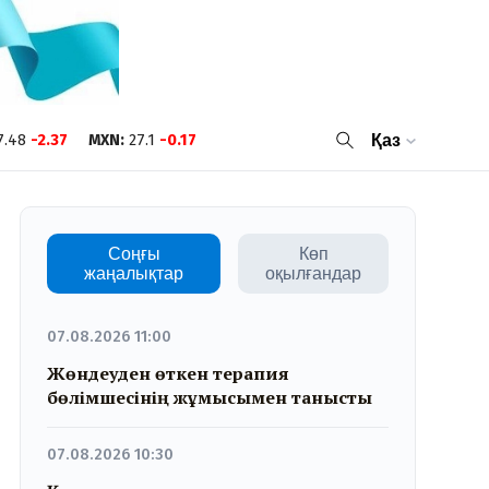
7.48
-2.37
MXN
:
27.1
-0.17
Қаз
Соңғы
Көп
жаңалықтар
оқылғандар
07.08.2026 11:00
Жөндеуден өткен терапия
бөлімшесінің жұмысымен танысты
07.08.2026 10:30