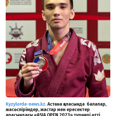
Kyzylorda-news.kz.
Астана қаласында балалар,
жасөспірімдер, жастар мен ересектер
арасындағы «ASIA OPEN 2023» турнирі өтті.