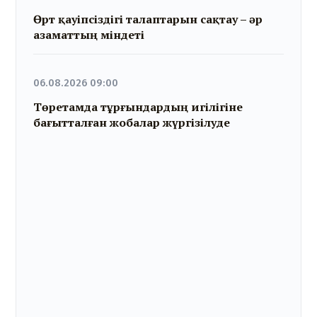
Өрт қауіпсіздігі талаптарын сақтау – әр
азаматтың міндеті
06.08.2026 09:00
Төретамда тұрғындардың игілігіне
бағытталған жобалар жүргізілуде