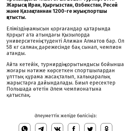
Жарысқа Иран, Қырғызстан, Өзбекстан, Ресей
және Қазақстаннан 1200-ге жуық спортшы
қатысты.
Еліміздің намысын қорғағандар қатарында
Қорқыт ата атындағы Қызылорда
университенің студенті Алижан Алматов бар. Ол
58 кг салмақ дәрежесінде бақ сынап, чемпион
атанды.
Айта кетейік, турнирдің қорытындысы бойынша
жоғары нәтиже көрсеткен спортшылардан
ұлттық құрама жасақталып, халықаралық
жарыстарға дайындалады. Биыл ересектер
Польшада өтетін Әлем чемпионатына
қатыспақ.
Әлеуметтік желіде бөлісіңіз: