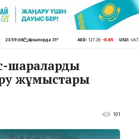
23:59:06
Қызылорда
31
°
AED
:
127.28
-0.65
USD
:
467
іс-шараларды
ру жұмыстары
101