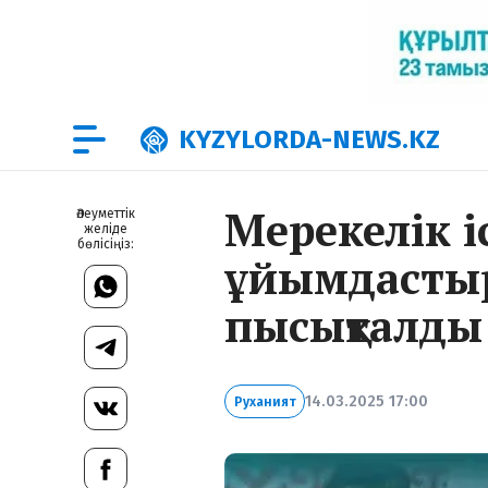
KYZYLORDA-NEWS.KZ
Мерекелік 
Әлеуметтік
желіде
бөлісіңіз:
ұйымдасты
пысықталды
14.03.2025 17:00
Руханият