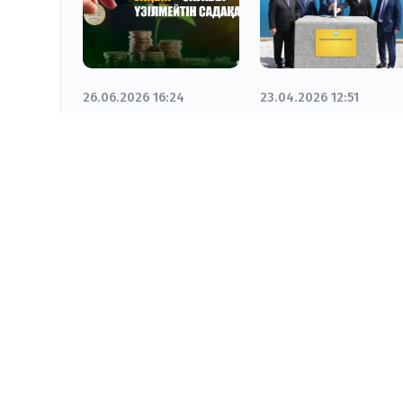
26.06.2026 16:24
23.04.2026 12:51
Уақып –
Қызылордада
сарқылмас
еліміздегі үшінш
қазына
Президенттік
кітапхананың
іргетасы қалан
KYZYLORDA-NEWS.KZ