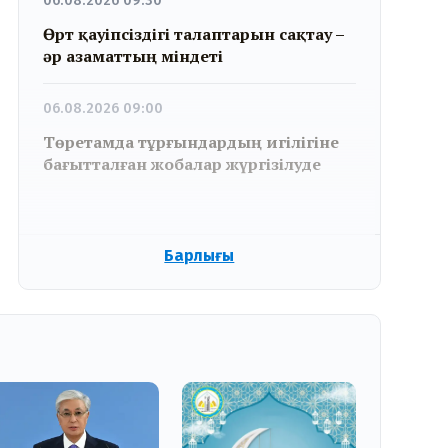
06.08.2026 09:30
Өрт қауіпсіздігі талаптарын сақтау –
әр азаматтың міндеті
06.08.2026 09:00
Төретамда тұрғындардың игілігіне
бағытталған жобалар жүргізілуде
Барлығы