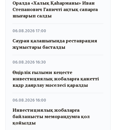
Оралда «Халық Қаһарманы» Иван
Степанович Гапичті ақтық сапарға
шығарып салды
06.08.2026 17:00
Сауран қалашығында реставрация
жұмыстары басталды
06.08.2026 16:30
Өңірлік ғылыми кеңесте
инвестициялық жобаларға қажетті
кадр даярлау мәселесі қаралды
06.08.2026 16:00
Инвестициялық жобаларға
байланысты меморандумға қол
қойылды