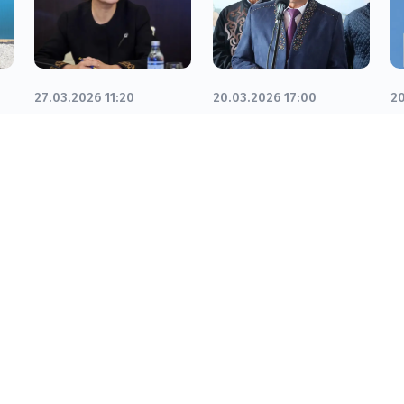
27.03.2026 11:20
20.03.2026 17:00
20
Балаева:
Ұлттық спорт –
П
і
Қазақстанда
ұлт рухының
а
театр өнеріне
айнасы
қ
деген
ды
қызығушылық
артып келеді
Бізбен байланыс:
Біз туралы: