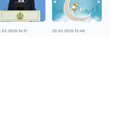
.03.2026 14:11
20.03.2026 13:48
резидент Ораза
Облыс әкімі Н.
йт мерекесімен
Нәлібаевтың
ұттықтады
Ораза айт
мейрамымен
құттықтауы
Біз әлеуметтік желідеміз: