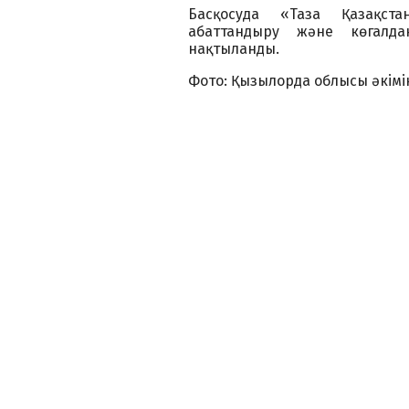
Басқосуда «Таза Қазақста
абаттандыру және көгалд
нақтыланды.
Фото: Қызылорда облысы әкімін