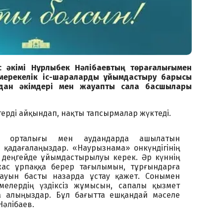
с әкімі Нұрлыбек Нәлібаевтың төрағалығымен
мерекелік іс-шараларды ұйымдастыру барысы
удан әкімдері мен жауапты сала басшылары
терді айқындап, нақты тапсырмалар жүктеді.
с орталығы мен аудандарда ашылатын
қадағалаңыздар. «Наурызнама» онкүндігінің
 деңгейде ұйымдастырылуы керек. Әр күннің
ас ұрпаққа берер тағылымын, тұрғындарға
лауын басты назарда ұстау қажет. Сонымен
мелердің үздіксіз жұмысын, сапалы қызмет
ға алыңыздар. Бұл бағытта ешқандай мәселе
Нәлібаев.