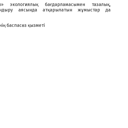
н» экологиялық бағдарламасымен тазалық,
андыру аясында атқарылатын жұмыстар да
ің баспасөз қызметі