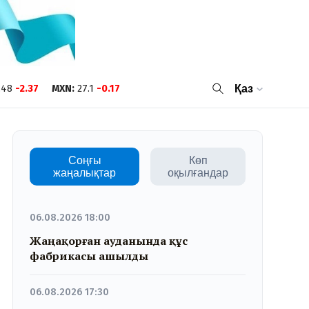
.48
-2.37
MXN
:
27.1
-0.17
Қаз
Соңғы
Көп
жаңалықтар
оқылғандар
06.08.2026 18:00
Жаңақорған ауданында құс
фабрикасы ашылды
06.08.2026 17:30