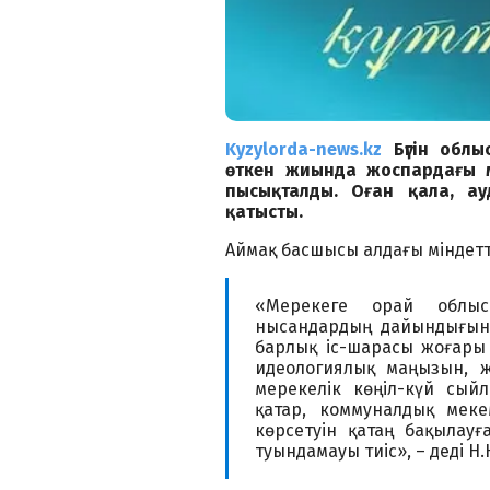
Kyzylorda-news.kz
Бүгін облы
өткен жиында жоспардағы 
пысықталды. Оған қала, а
қатысты.
​Аймақ басшысы алдағы міндет
«Мерекеге орай облы
нысандардың дайындығын 
барлық іс-шарасы жоғары
идеологиялық маңызын, ж
мерекелік көңіл-күй сый
қатар, коммуналдық меке
көрсетуін қатаң бақылау
туындамауы тиіс», – деді Н.