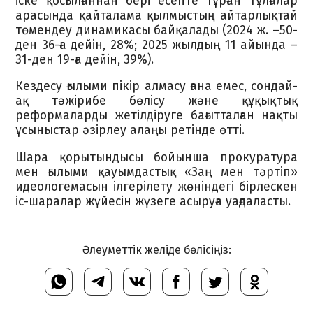
іске қосылғаннан бері есепте тұрған тұлғалар
арасында қайталама қылмыстың айтарлықтай
төмендеу динамикасы байқалады (2024 ж. –50-
ден 36-ға дейін, 28%; 2025 жылдың 11 айында –
31-ден 19-ға дейін, 39%).
Кездесу ғылыми пікір алмасу ғана емес, сондай-
ақ тәжірибе бөлісу және құқықтық
реформаларды жетілдіруге бағытталған нақты
ұсыныстар әзірлеу алаңы ретінде өтті.
Шара қорытындысы бойынша прокуратура
мен ғылыми қауымдастық «Заң мен тәртіп»
идеологемасын ілгерілету жөніндегі бірлескен
іс-шаралар жүйесін жүзеге асыруға уағдаласты.
Әлеуметтік желіде бөлісіңіз: