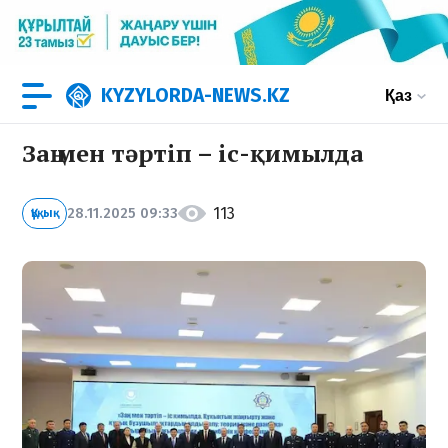
KYZYLORDA-NEWS.KZ
Қаз
Заң мен тәртіп – іс-қимылда
113
28.11.2025 09:33
Құқық