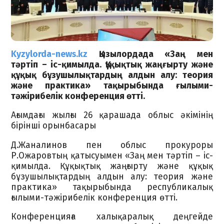
Kyzylorda-news.kz
Қызылордада «Заң мен
тәртіп – іс-қимылда. Құқықтық жаңғырту және
құқық бұзушылықтардың алдын алу: теория
және практика» тақырыбында ғылыми-
тәжірибелік конференция өтті.
Ағымдағы жылғы 26 қарашада облыс әкімінің
бірінші орынбасары
Д.Жаналинов пен облыс прокуроры
Р.Ожаровтың қатысуымен «Заң мен тәртіп – іс-
қимылда. Құқықтық жаңғырту және құқық
бұзушылықтардың алдын алу: теория және
практика» тақырыбында республикалық
ғылыми-тәжірибелік конференция өтті.
Конференцияға халықаралық деңгейде