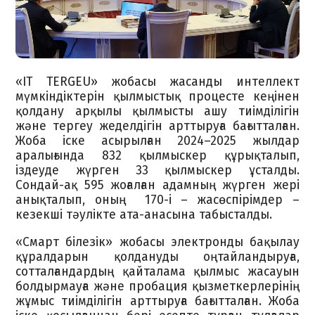
«IT TERGEU» жобасы жасанды интеллект
мүмкіндіктерін қылмыстық процесте кеңінен
қолдану арқылы қылмысты ашу тиімділігін
және тергеу жеделдігін арттыруға бағытталған.
Жоба іске асырылған 2024–2025 жылдар
аралығында 832 қылмыскер құрықталып,
іздеуде жүрген 33 қылмыскер ұсталды.
Сондай-ақ 595 жоғалған адамның жүрген жері
анықталып, оның 170-і – жасөспірімдер –
кезекші тәулікте ата-анасына табысталды.
«Смарт білезік» жобасы электронды бақылау
құралдарын қолдануды оңтайландыруға,
сотталғандардың қайталама қылмыс жасауын
болдырмауға және пробация қызметкерлерінің
жұмыс тиімділігін арттыруға бағытталған. Жоба