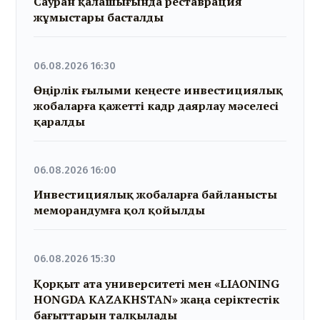
Сауран қалашығында реставрация
жұмыстары басталды
06.08.2026 16:30
Өңірлік ғылыми кеңесте инвестициялық
жобаларға қажетті кадр даярлау мәселесі
қаралды
06.08.2026 16:00
Инвестициялық жобаларға байланысты
меморандумға қол қойылды
06.08.2026 15:30
Қорқыт ата университеті мен «LIAONING
HONGDA KAZAKHSTAN» жаңа серіктестік
бағыттарын талқылады