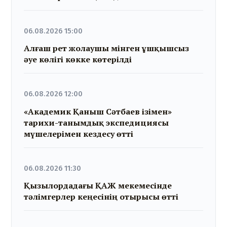
06.08.2026 15:00
Алғаш рет жолаушы мінген ұшқышсыз
әуе көлігі көкке көтерілді
06.08.2026 12:00
«Академик Қаныш Сәтбаев ізімен»
тарихи-танымдық экспедициясы
мүшелерімен кездесу өтті
06.08.2026 11:30
Қызылордадағы ҚАЖ мекемесінде
тәлімгерлер кеңесінің отырысы өтті