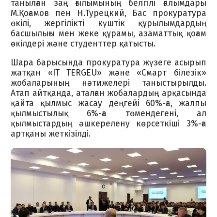
танылған заң ғылымының белгілі ғалымдары
М.Қоғамов пен Н.Турецкий, Бас прокуратура
өкілі, жергілікті күштік құрылымдардың
басшылығы мен жеке құрамы, азаматтық қоғам
өкілдері және студенттер қатысты.
Шара барысында прокуратура жүзеге асырып
жатқан «IT TERGEU» және «Смарт білезік»
жобаларының нәтижелері таныстырылды.
Атап айтқанда, аталған жобалардың арқасында
қайта қылмыс жасау деңгейі 60%-ға, жалпы
қылмыстылық 6%-ға төмендегені, ал
қылмыстардың әшкерелену көрсеткіші 3%-ға
артқаны жеткізілді.