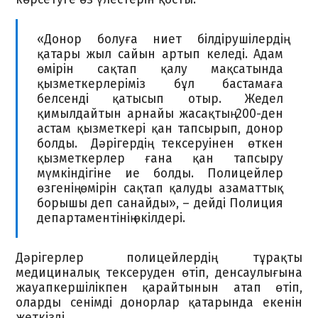
«Донор болуға ниет білдірушілердің
қатары жыл сайын артып келеді. Адам
өмірін сақтап қалу мақсатында
қызметкерлеріміз бұл бастамаға
белсенді қатысып отыр. Жедел
қимылдайтын арнайы жасақтың 200-ден
астам қызметкері қан тапсырып, донор
болды. Дәрігердің тексеруінен өткен
қызметкерлер ғана қан тапсыру
мүмкіндігіне ие болды. Полицейлер
өзгенің өмірін сақтап қалуды азаматтық
борышы деп санайды», – дейді Полиция
департаментінің өкілдері.
Дәрігерлер полицейлердің тұрақты
медициналық тексеруден өтіп, денсаулығына
жауапкершілікпен қарайтынын атап өтіп,
оларды сенімді донорлар қатарында екенін
жеткізді.