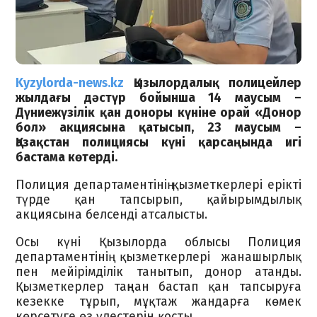
Kyzylorda-news.kz
Қызылордалық полицейлер
жылдағы дәстүр бойынша 14 маусым –
Дүниежүзілік қан доноры күніне орай «Донор
бол» акциясына қатысып, 23 маусым –
Қазақстан полициясы күні қарсаңында игі
бастама көтерді.
Полиция департаментінің қызметкерлері ерікті
түрде қан тапсырып, қайырымдылық
акциясына белсенді атсалысты.
Осы күні Қызылорда облысы Полиция
департаментінің қызметкерлері жанашырлық
пен мейірімділік танытып, донор атанды.
Қызметкерлер таңнан бастап қан тапсыруға
кезекке тұрып, мұқтаж жандарға көмек
көрсетуге өз үлестерін қосты.