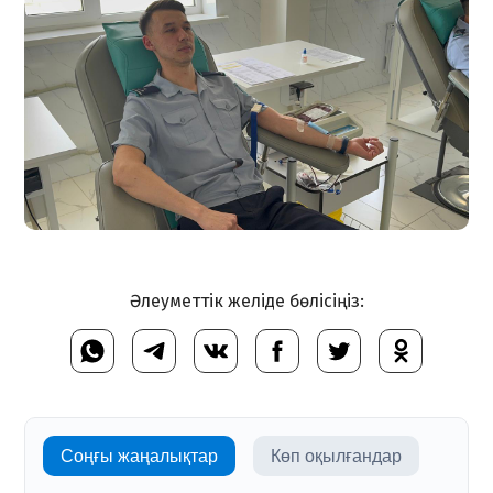
Әлеуметтік желіде бөлісіңіз:
Соңғы жаңалықтар
Көп оқылғандар