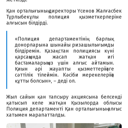
Қан орталығының директоры Үсенов Жалғасбек
Тұрлыбекұлы полиция қызметкерлеріне
алғысын білдірді.
«Полиция департаментінің барлық
донорларына шынайы ризашылығымды
білдіремін. Қазақстан полициясы күні
қарсаңында жасап жатқан игі
бастамаларыңыз үшін алғыс айтамын.
Қиын әрі жауапты қызметтеріңізге
сәттілік тілеймін. Кәсіби мерекелеріңіз
құтты болсын», – деді ол.
Жыл сайын қан тапсыру акциясына белсенді
қатысып келе жатқан Қызылорда облысы
Полиция департаменті Қан орталығының алғыс
хатымен марапатталды.