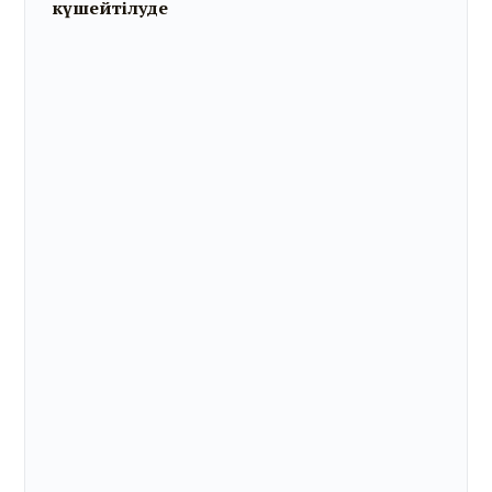
күшейтілуде