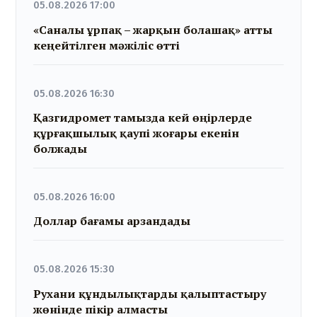
05.08.2026 17:00
«Саналы ұрпақ – жарқын болашақ» атты
кеңейтілген мәжіліс өтті
05.08.2026 16:30
Қазгидромет тамызда кей өңірлерде
құрғақшылық қаупі жоғары екенін
болжады
05.08.2026 16:00
Доллар бағамы арзандады
05.08.2026 15:30
Рухани құндылықтарды қалыптастыру
жөнінде пікір алмасты