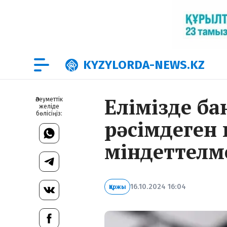
KYZYLORDA-NEWS.KZ
Елімізде ба
Әлеуметтік
желіде
бөлісіңіз:
рәсімдеген 
міндеттелм
16.10.2024 16:04
Қаржы