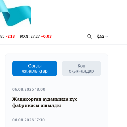
.85
-2.13
MXN
:
27.27
-0.03
Қаз
Соңғы
Көп
жаңалықтар
оқылғандар
06.08.2026 18:00
Жаңақорған ауданында құс
фабрикасы ашылды
06.08.2026 17:30