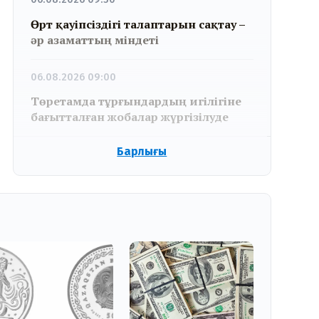
Өрт қауіпсіздігі талаптарын сақтау –
әр азаматтың міндеті
06.08.2026 09:00
Төретамда тұрғындардың игілігіне
бағытталған жобалар жүргізілуде
Барлығы