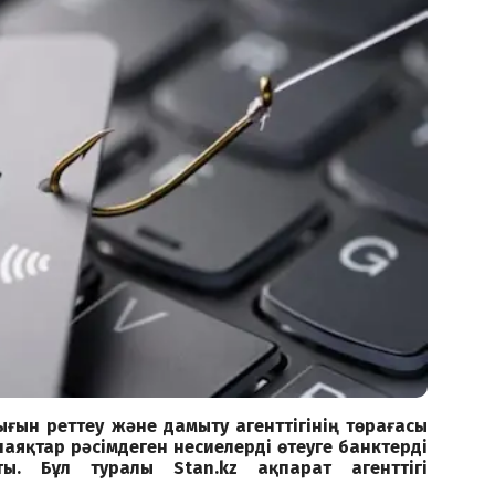
ғын реттеу және дамыту агенттігінің төрағасы
аяқтар рәсімдеген несиелерді өтеуге банктерді
йтты. Бұл туралы
Stan.kz
ақпарат агенттігі