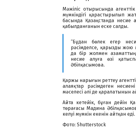
Мәжіліс отырысында агенттік
мүмкіндігі қарастырылып жа
басында Қазақстанда несие 
қабылданғанын еске салды.
“Бұдан бөлек егер неси
рәсімделсе, қарызды жою 
да бір жолмен азаматтың
несие алуға өзі қатыс
Әбілқасымова.
Қаржы нарығын реттеу агентті
алаяқтар рәсімдеген несиен
мәселесі әлі де қаралатынын а
Айта кетейік, бұған дейін Қ
төрағасы Мадина Әбілқасымов
келуі мүмкін екенін айтқан еді
Фото: Shutterstock