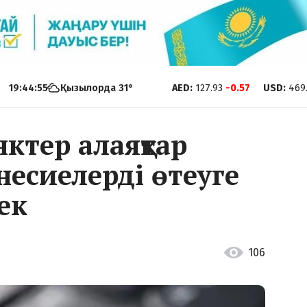
19:44:56
Қызылорда
31
°
AED
:
127.93
-0.57
USD
:
469
нктер алаяқтар
несиелерді өтеуге
ек
106