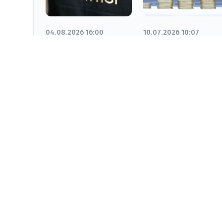
04.08.2026 16:00
10.07.2026 10:07
Қызылорда
Қазақстан
облыстық
халқының
экономикалық
ақшалай табыс
тергеп-тексеру
тұрақты өсім
департаменті
көрсетуде
қаржы
пирамидасын
ұйымдастырушылардың
жолын кесті