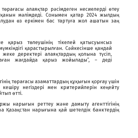
 төрағасы алаяқтар рәсімдеген несиелерді өтеу
тқанын мәлімдеді. Сонымен қатар 2024 жылдың
алудан өз еркімен бас тартуға жол ашатын заң
е қарыз төлеушінің тікелей қатысуынсыз
мүмкіндігі қарастырылған. Сәйкесінше қандай
 жеке деректері алаяқтардың қолына түсіп,
паған жағдайда қарыз жойылады”, – деді
гінің төрағасы азаматтардың құқығын қорғау үшін
і кешіру негіздері мен критерийлерін кеңейту
йтып өтті.
аржы нарығын реттеу және дамыту агенттігінің
а Қазақстан нарығына қай шетелдік банктердің
.