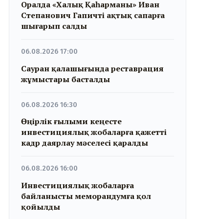
Оралда «Халық Қаһарманы» Иван
Степанович Гапичті ақтық сапарға
шығарып салды
06.08.2026 17:00
Сауран қалашығында реставрация
жұмыстары басталды
06.08.2026 16:30
Өңірлік ғылыми кеңесте
инвестициялық жобаларға қажетті
кадр даярлау мәселесі қаралды
06.08.2026 16:00
Инвестициялық жобаларға
байланысты меморандумға қол
қойылды