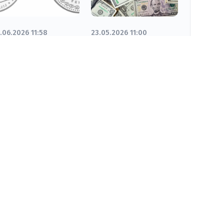
.06.2026 11:58
23.05.2026 11:00
ORQYT ATA
Қор нарығында
онетасы:
доллар бағамы
оллекцияңызда
түсті
ақталатын
ежіре