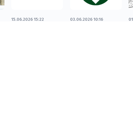
15.06.2026 15:22
03.06.2026 10:16
01
«Сақ стилі» жаңа
Валюталық
Q
сериясынан
шартты есептік
м
ы
номиналы 500
тіркеу:
к
теңгелік
экспорттаушылар
с
банкноттарды
мен
ш
айналысқа
импорттаушылар
шығару туралы
нені білу
маңызды