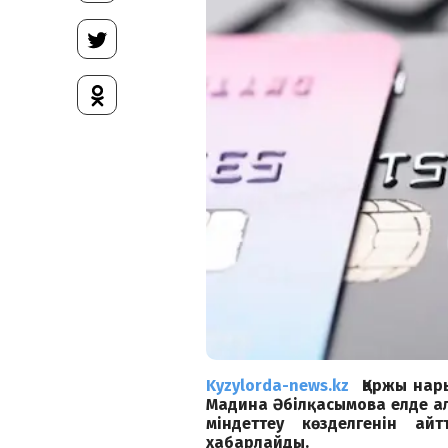
Kyzylorda-news.kz
Қаржы нары
Мадина Әбілқасымова елде ал
міндеттеу көзделгенін а
хабарлайды.