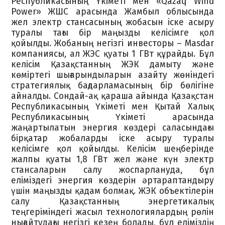
Республикасының Үкіметі мен «Qazaq Wind
Power» ЖШС арасында Жамбыл облысында
жел электр стансасының жобасын іске асыру
туралы тағы бір маңызды келісімге қол
қойылды. Жобаның негізгі инвесторы – Masdar
компаниясы, ал ЖЭС қуаты 1 ГВт құрайды. Бұл
келісім Қазақстанның ЖЭК дамыту және
көміртегі шығарындыларын азайту жөніндегі
стратегиялық бағдарламасының бір бөлігіне
айналды. Сондай-ақ қараша айында Қазақстан
Республикасының Үкіметі мен Қытай Халық
Республикасының Үкіметі арасында
жаңартылатын энергия көздері саласындағы
бірқатар жобаларды іске асыру туралы
келісімге қол қойылды. Келісім шеңберінде
жалпы қуаты 1,8 ГВт жел және күн электр
стансаларын салу жоспарлануда, бұл
еліміздегі энергия көздерін әртараптандыру
үшін маңызды қадам болмақ. ЖЭК объектілерін
салу Қазақстанның энергетикалық
теңгеріміндегі жасыл технологиялардың рөлін
нығайтудағы негізгі кезең болады, бұл еліміздің