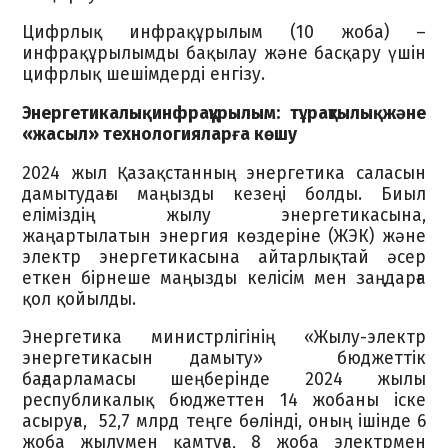
Цифрлық инфрақұрылым (10 жоба) –
инфрақұрылымды бақылау және басқару үшін
цифрлық шешімдерді енгізу.
Энергетикалық инфрақұрылым: тұрақтылық және
«жасыл» технологияларға көшу
2024 жыл Қазақстанның энергетика саласын
дамытудағы маңызды кезеңі болды. Биыл
еліміздің жылу энергетикасына,
жаңартылатын энергия көздеріне (ЖЭК) және
электр энергетикасына айтарлықтай әсер
еткен бірнеше маңызды келісім мен заңдарға
қол қойылды.
Энергетика министрлігінің «Жылу-электр
энергетикасын дамыту» бюджеттік
бағдарламасы шеңберінде 2024 жылы
республикалық бюджеттен 14 жобаны іске
асыруға, 52,7 млрд теңге бөлінді, оның ішінде 6
жоба жылумен қамтуға, 8 жоба электрмен