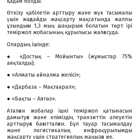
қадам болды.
Өткізу қабілетін арттыру және жүк тасымалы
үшін жағдайды жақсарту мақсатында жалпы
ұзындығы 1,3 мың шақырым болатын төрт ірі
теміржол жобасының құрылысы жалғасуда.
Олардың ішінде:
● «Достық – Мойынты» (жұмыстар 75%
аяқталды);
● «Алматы айналма желісі»;
● «Дарбаза – Мақтаарал»;
● «Бақты – Аягөз».
Аталған жобалар ішкі теміржол қатынасын
дамытуға және еліміздің транзиттік әлеуетін
арттыруға бағытталған. Бұл тауар тасымалдау
және логистикалық инфрақұрылымды
жақсарту үшін стратегиялық маңызға ие.