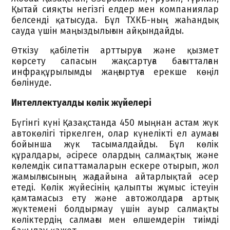
Қытай сияқты негізгі елдер мен компаниялар
белсенді қатысуда. Бұл ТХКБ-ның жаһандық
сауда үшін маңыздылығын айқындайды.
Өткізу қабілетін арттыруға және қызмет
көрсету сапасын жақсартуға бағытталған
инфрақұрылымды жаңғыртуға ерекше көңіл
бөлінуде.
Интеллектуалды көлік жүйелері
Бүгінгі күні Қазақстанда 450 мыңнан астам жүк
автокөлігі тіркелген, олар күнелікті ел аумағы
бойынша жүк тасымалдайды. Бұл көлік
құралдары, әсіресе олардың салмақтық және
көлемдік сипаттамаларын ескере отырып, жол
жамылғысының жағдайына айтарлықтай әсер
етеді. Көлік жүйесінің қалыпты жұмыс істеуін
қамтамасыз ету және автожолдарға артық
жүктемені болдырмау үшін ауыр салмақты
көліктердің салмағы мен өлшемдерін тиімді