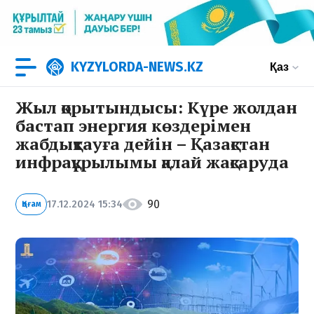
KYZYLORDA-NEWS.KZ
Қаз
Жыл қорытындысы: Күре жолдан
бастап энергия көздерімен
жабдықтауға дейін – Қазақстан
инфрақұрылымы қалай жақсаруда
90
17.12.2024 15:34
Қоғам