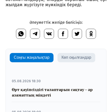
жылдам жүргізуге мүмкіндік береді.
Әлеуметтік желіде бөлісіңіз:
Соңғы жаңалықтар
Көп оқылғандар
05.08.2026 18:30
Өрт қауіпсіздігі талаптарын сақтау – әр
азаматтың міндеті