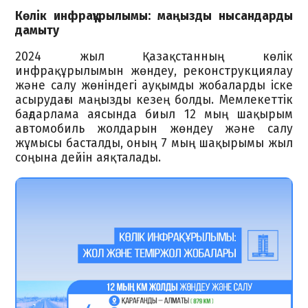
Көлік инфрақұрылымы: маңызды нысандарды
дамыту
2024 жыл Қазақстанның көлік
инфрақұрылымын жөндеу, реконструкциялау
және салу жөніндегі ауқымды жобаларды іске
асырудағы маңызды кезең болды. Мемлекеттік
бағдарлама аясында биыл 12 мың шақырым
автомобиль жолдарын жөндеу және салу
жұмысы басталды, оның 7 мың шақырымы жыл
соңына дейін аяқталады.