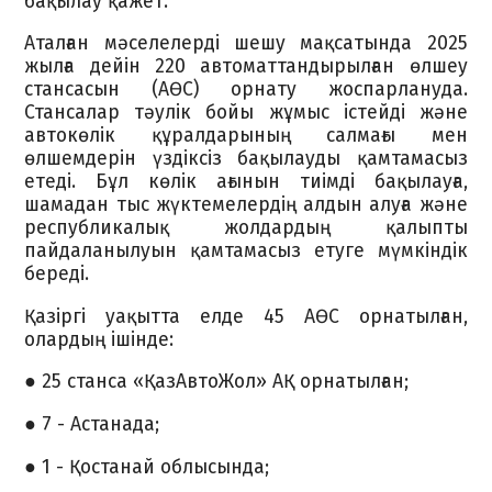
бақылау қажет.
Аталған мәселелерді шешу мақсатында 2025
жылға дейін 220 автоматтандырылған өлшеу
стансасын (АӨС) орнату жоспарлануда.
Стансалар тәулік бойы жұмыс істейді және
автокөлік құралдарының салмағы мен
өлшемдерін үздіксіз бақылауды қамтамасыз
етеді. Бұл көлік ағынын тиімді бақылауға,
шамадан тыс жүктемелердің алдын алуға және
республикалық жолдардың қалыпты
пайдаланылуын қамтамасыз етуге мүмкіндік
береді.
Қазіргі уақытта елде 45 АӨС орнатылған,
олардың ішінде:
● 25 станса «ҚазАвтоЖол» АҚ орнатылған;
● 7 - Астанада;
● 1 - Қостанай облысында;