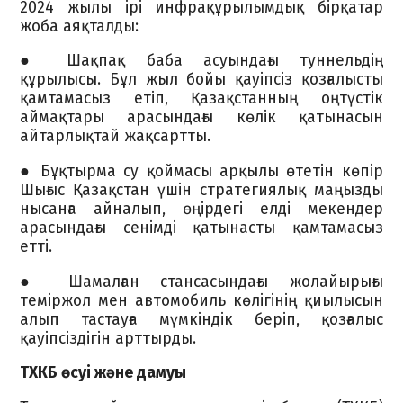
2024 жылы ірі инфрақұрылымдық бірқатар
жоба аяқталды:
● Шақпақ баба асуындағы туннельдің
құрылысы. Бұл жыл бойы қауіпсіз қозғалысты
қамтамасыз етіп, Қазақстанның оңтүстік
аймақтары арасындағы көлік қатынасын
айтарлықтай жақсартты.
● Бұқтырма су қоймасы арқылы өтетін көпір
Шығыс Қазақстан үшін стратегиялық маңызды
нысанға айналып, өңірдегі елді мекендер
арасындағы сенімді қатынасты қамтамасыз
етті.
● Шамалған стансасындағы жолайырығы
теміржол мен автомобиль көлігінің қиылысын
алып тастауға мүмкіндік беріп, қозғалыс
қауіпсіздігін арттырды.
ТХКБ өсуі және дамуы