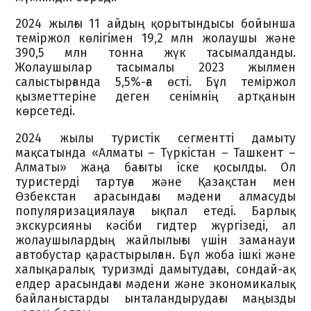
2024 жылғы 11 айдың қорытындысы бойынша
теміржол көлігімен 19,2 млн жолаушы және
390,5 млн тонна жүк тасымалданды.
Жолаушылар тасымалы 2023 жылмен
салыстырғанда 5,5%-ға өсті. Бұл теміржол
қызметтеріне деген сенімнің артқанын
көрсетеді.
2024 жылы туристік сегментті дамыту
мақсатында «Алматы – Түркістан – Ташкент –
Алматы» жаңа бағыты іске қосылды. Ол
туристерді тартуға және Қазақстан мен
Өзбекстан арасындағы мәдени алмасуды
популяризациялауға ықпал етеді. Барлық
экскурсияны кәсіби гидтер жүргізеді, ал
жолаушылардың жайлылығы үшін заманауи
автобустар қарастырылған. Бұл жоба ішкі және
халықаралық туризмді дамытудағы, сондай-ақ
елдер арасындағы мәдени және экономикалық
байланыстарды ынталандырудағы маңызды