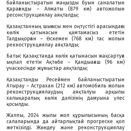
байланыстыратын маңызды буын саналатын
Қарағанды – Алматы (879 км) автожолын
ресонструкциялау аяқталды;
Қазақстанның шығысы мен оңтүстігі арасындағы
көлік қатынасын қамтамасыз ететін
Талдықорған – Өскемен (768 км) тас жолын
рекнострукциялау аяқталды;
Батыс Қазақстанда көлік қатынасын жақсартуға
ықпал ететін Ақтөбе – Қандыағаш (96 км)
учаскесінде жұмыстар аяқталды;
Қазақстанды Ресеймен байланыстыратын
Атырау – Астрахан (212 км) автомобиль жолын
реконструкциялаудың аяқталуы арқылы
халықаралық көлік дәлізінің дамуына үлес
қосылды.
Жалпы, 2024 жылы жол құрылысының басқа
салаларында да айтарлықтай прогреске қол
жеткізілді. Жөндеу және реконструкциялау