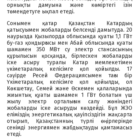
орнықты дамуына және көміртегі ізін
төмендетуге ықпал етеді.
Сонымен қатар Қазақстан Катардың
қатысуымен жобаларды белсенді дамытуда. 20
наурызда Қызылорда облысында қуаты 1,1 ГВт
бу-газ қондырғысы мен Абай облысында қуаты
шамамен 350 МВт су электр стансасының
құрылысын қосқанда, бірлескен жобаларды
іске асыру туралы Катар мемлекетімен
үкіметаралық келісімге қол қойылды. 17
сәуірде Ресей Федерациясымен тағы бір
Үкіметаралық келісімге қол қойылды, ол
Көкшетау, Семей және Өскемен қалаларында
жиынтық қуаты шамамен 1 ГВт болатын үш
жылу электр орталығын салу жөніндегі
жобаларды іске асыруды көздейді. Бұл ЖЭО
еліміздің энергетикалық қауіпсіздігін жақсарта
отырып, Қазақстанның түрлі өңірлерінде
сенімді энергиямен жабдықтауды қамтамасыз
етеді.