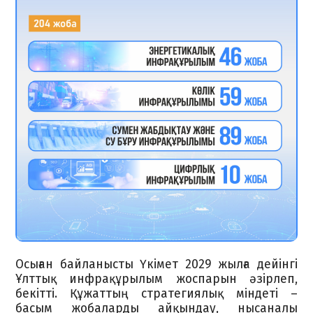
Осыған байланысты Үкімет 2029 жылға дейінгі
Ұлттық инфрақұрылым жоспарын әзірлеп,
бекітті. Құжаттың стратегиялық міндеті –
басым жобаларды айқындау, нысаналы