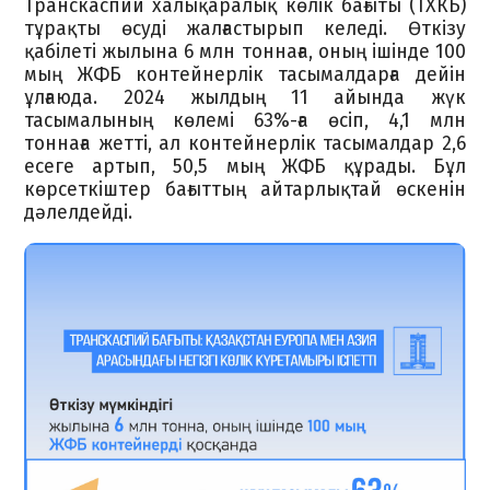
Транскаспий халықаралық көлік бағыты (ТХКБ)
тұрақты өсуді жалғастырып келеді. Өткізу
қабілеті жылына 6 млн тоннаға, оның ішінде 100
мың ЖФБ контейнерлік тасымалдарға дейін
ұлғаюда. 2024 жылдың 11 айында жүк
тасымалының көлемі 63%-ға өсіп, 4,1 млн
тоннаға жетті, ал контейнерлік тасымалдар 2,6
есеге артып, 50,5 мың ЖФБ құрады. Бұл
көрсеткіштер бағыттың айтарлықтай өскенін
дәлелдейді.