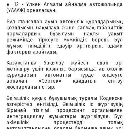
● 12 - Үлкен Алматы айналма автожолында
(ҮАААЖ) орналасқан.
Бұл стансалар ауыр автокөлік құралдарының
қозғалысын бақылауға және салмақ-габариттік
нормалардың бұзылуын нақты уақыт
режимінде тіркеуге мүмкіндік береді. Бұл
жұмыс тиімділігін едәуір арттырып, адами
факторды азайтады.
Қазақстанда бақылау жүйесін одан әрі
жетілдіру үшін қозғалыс барысында автокөлік
құралдарын автоматты түрде өлшеуге
арналған «Сергек» қағидатын енгізу
жоспарланып отыр.
Әкімшілік құқық бұзушылық туралы Кодекске
өзгерістер енгізілді. Әкімшілік іс жүргізудің
бірыңғай тізілімі процессинг орталығымен
интеграциялау жұмыстары жүргізілуде. Бұл
әкімшілік процестерді толық
автоматтандыруға, оларды барынша ашық әрі