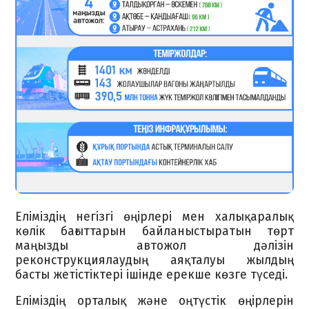
Еліміздің негізгі өңірлері мен халықаралық
көлік бағыттарын байланыстыратын төрт
маңызды автожол дәлізін
реконструкциялаудың аяқталуы жылдың
басты жетістіктері ішінде ерекше көзге түседі.
Еліміздің орталық және оңтүстік өңірлерін