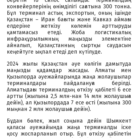
беретін 18 силос салынды. Терминалдың
конвейерлерінің өнімділігі сағатына 300 тонна.
Бұл терминал астық экспортын, оның ішінде
Қазақстан – Иран бағыты және Кавказ аймағы
елдеріне жеткізу көлемін арттыруды
қамтамасыз етеді. Жоба логистикалық
инфрақұрылымның маңызды элементіне
айналып, Қазақстанның сыртқы саудасын
кеңейтуге ықпал етеді деп күтілуде.
2024 жылы Қазақстан әуе көлігін дамытуда
маңызды қадамдар жасады. Алматы мен
Қызылорда әуежайларында жаңа жолаушылар
терминалдары пайдалануға берілді.
Алматыдағы терминалдың өткізу қабілеті 6 есе
артты (жылына 2,5 млн-нан 14 млн жолаушыға
дейін), ал Қызылордада 7 есе өсті (жылына 300
мыңнан 2 млн жолаушыға дейін).
Бұдан бөлек, жыл соңына дейін Шымкент
қаласы әуежайында жаңа терминалды іске
қосу жоспарланып отыр. Бұл өткізу қабілетін