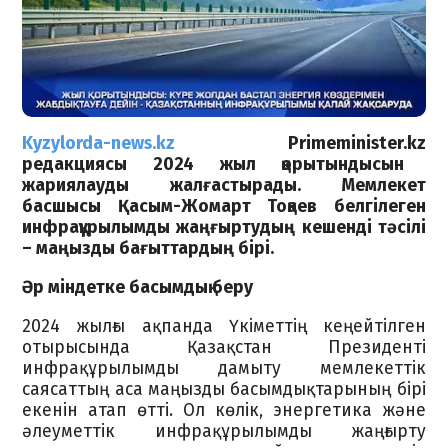
Kyzylorda-news.kz
Primeminister.kz
редакциясы 2024 жыл қорытындысын
жариялауды жалғастырады. Мемлекет
басшысы Қасым-Жомарт Тоқаев белгілеген
инфрақұрылымды жаңғыртудың кешенді тәсілі
– маңызды бағыттардың бірі.
Әр міндетке басымдық беру
2024 жылғы ақпанда Үкіметтің кеңейтілген
отырысында Қазақстан Президенті
инфрақұрылымды дамыту мемлекеттік
саясаттың аса маңызды басымдықтарының бірі
екенін атап өтті. Ол көлік, энергетика және
әлеуметтік инфрақұрылымды жаңғырту