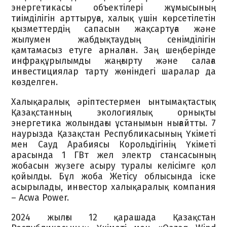
энергетикасы объектілері жұмысының
тиімділігін арттыруға, халық үшін көрсетілетін
қызметтердің сапасын жақсартуға және
жылумен жабдықтаудың сенімділігін
қамтамасыз етуге арналған. Заң шеңберінде
инфрақұрылымды жаңғырту және салаға
инвестициялар тарту жөніндегі шаралар да
көзделген.
Халықаралық әріптестермен ынтымақтастық
Қазақстанның экологиялық орнықты
энергетика жолындағы ұстанымын нығайтты. 7
наурызда Қазақстан Республикасының Үкіметі
мен Сауд Арабиясы Корольдігінің Үкіметі
арасында 1 ГВт жел электр стансасының
жобасын жүзеге асыру туралы келісімге қол
қойылды. Бұл жоба Жетісу облысында іске
асырылады, инвестор халықаралық компания
– Acwa Power.
2024 жылғы 12 қарашада Қазақстан