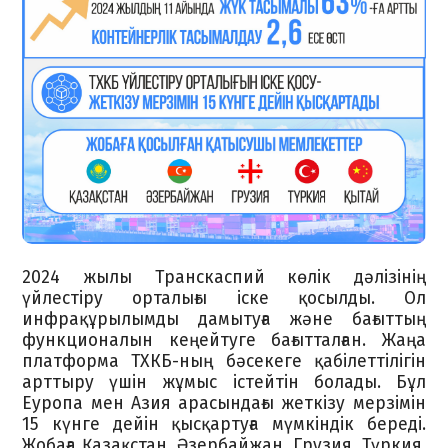
2024 жылы Транскаспий көлік дәлізінің
үйлестіру орталығы іске қосылды. Ол
инфрақұрылымды дамытуға және бағыттың
функционалын кеңейтуге бағытталған. Жаңа
платформа ТХКБ-ның бәсекеге қабілеттілігін
арттыру үшін жұмыс істейтін болады. Бұл
Еуропа мен Азия арасындағы жеткізу мерзімін
15 күнге дейін қысқартуға мүмкіндік береді.
Жобаға Қазақстан, Әзербайжан, Грузия, Түркия,