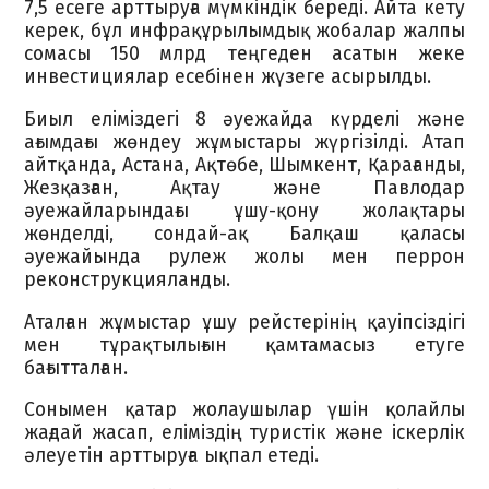
7,5 есеге арттыруға мүмкіндік береді. Айта кету
керек, бұл инфрақұрылымдық жобалар жалпы
сомасы 150 млрд теңгеден асатын жеке
инвестициялар есебінен жүзеге асырылды.
Биыл еліміздегі 8 әуежайда күрделі және
ағымдағы жөндеу жұмыстары жүргізілді. Атап
айтқанда, Астана, Ақтөбе, Шымкент, Қарағанды,
Жезқазған, Ақтау және Павлодар
әуежайларындағы ұшу-қону жолақтары
жөнделді, сондай-ақ Балқаш қаласы
әуежайында рулеж жолы мен перрон
реконструкцияланды.
Аталған жұмыстар ұшу рейстерінің қауіпсіздігі
мен тұрақтылығын қамтамасыз етуге
бағытталған.
Сонымен қатар жолаушылар үшін қолайлы
жағдай жасап, еліміздің туристік және іскерлік
әлеуетін арттыруға ықпал етеді.