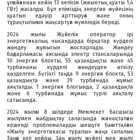
ұлғайғаннан кейін 13 келісім (жиынтық қуаты 1,4
ГВт) жасалды. Бұл еліміздің энергия жүйесінің
қуатын едәуір арттыруға және оның
тұрақтылығын жақсартуға мүмкіндік береді.
2024 жылы Жүйелік оператор ірі
энергетикалық нысандарда бірқатар күрделі
жөндеу жұмысын жоспарлады. Жөндеу
бағдарламасы аясында электр стансаларында
10 энергия блокты, 55 қазандықты және 45
турбинаны күрделі жөндеуден өткізу
көзделген. Бүгінгі таңда 9 энергия блокта, 53
қазандықта және 39 турбинада жұмыс
аяқталды. 1 энергия блогында, 2 қазандықта
және 6 турбинада жұмыс түрлі аяқталу
сатысында.
2024 жылғы 8 шілдеде Мемлекет басшысы
жылумен жабдықтау саласында жинақталған
кешенді проблемаларды шешуге бағытталған
«Жылу энергетикасы туралы» жаңа салалық
Заңға қол қойды. Заң жылу жүйесі мен жылу