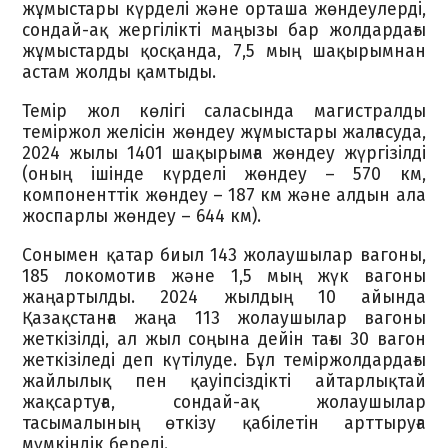
жұмыстары күрделі және орташа жөндеулерді,
сондай-ақ жергілікті маңызы бар жолдардағы
жұмыстарды қосқанда, 7,5 мың шақырымнан
астам жолды қамтыды.
Темір жол көлігі саласында магистралды
теміржол желісін жөндеу жұмыстары жалғасуда,
2024 жылы 1401 шақырымға жөндеу жүргізілді
(оның ішінде күрделі жөндеу – 570 км,
компоненттік жөндеу – 187 км және алдын ала
жоспарлы жөндеу – 644 км).
Сонымен қатар биыл 143 жолаушылар вагоны,
185 локомотив және 1,5 мың жүк вагоны
жаңартылды. 2024 жылдың 10 айында
Қазақстанға жаңа 113 жолаушылар вагоны
жеткізілді, ал жыл соңына дейін тағы 30 вагон
жеткізіледі деп күтілуде. Бұл теміржолдардағы
жайлылық пен қауіпсіздікті айтарлықтай
жақсартуға, сондай-ақ жолаушылар
тасымалының өткізу қабілетін арттыруға
мүмкіндік береді.