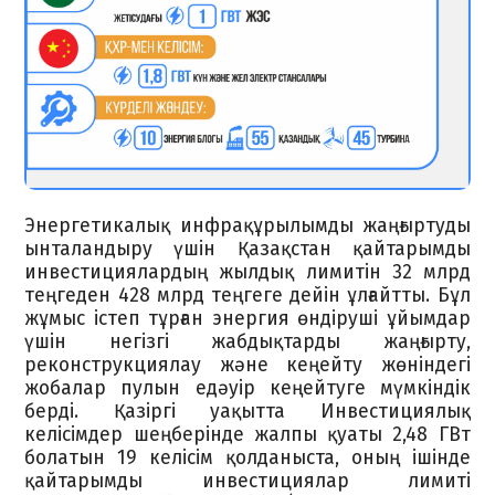
Энергетикалық инфрақұрылымды жаңғыртуды
ынталандыру үшін Қазақстан қайтарымды
инвестициялардың жылдық лимитін 32 млрд
теңгеден 428 млрд теңгеге дейін ұлғайтты. Бұл
жұмыс істеп тұрған энергия өндіруші ұйымдар
үшін негізгі жабдықтарды жаңғырту,
реконструкциялау және кеңейту жөніндегі
жобалар пулын едәуір кеңейтуге мүмкіндік
берді. Қазіргі уақытта Инвестициялық
келісімдер шеңберінде жалпы қуаты 2,48 ГВт
болатын 19 келісім қолданыста, оның ішінде
қайтарымды инвестициялар лимиті