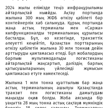
2024 жылы елімізде теңіз инфрақұрылымы
айтарлықтай нығайды. Ақтау портында
жылына 300 мың ЖФБ өткізу қабілеті бар
контейнерлік хаб салынуда. Құрық портында
жаңа астық терминалы мен «Саржа»
көпфункционалды терминалының құрылысы
басталды. Бұл, өз кезегінде, транзиттік
әлеуетті кеңейтіп, Қазақстан порттарының
өткізу қабілетін жылына 30 млн тоннаға дейін
арттыруды қамтамасыз етеді. Бұл жобалардың
барлығы мультимодальды логистиканы
айтарлықтай жақсартып, дәліздің барлық
қатысушыларының үйлесімді жұмысын
қамтамасыз етуге көмектеседі.
Жылына 1 млн тонна қуаттылығы бар жаңа
астық терминалының ашылуы Қазақстанда
транзит пен логистиканы дамытудағы
маңызды оқиға болды. Жоба аясында бір
уақытта 28 мың тонна астық сақтауға мүмкіндік