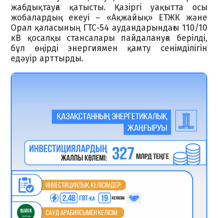
жабдықтауға қатысты. Қазіргі уақытта осы
жобалардың екеуі – «Ақжайық» ЕТЖК және
Орал қаласының ГТС-54 аудандарындағы 110/10
кВ қосалқы стансалары пайдалануға берілді,
бұл өңірді энергиямен қамту сенімділігін
едәуір арттырды.