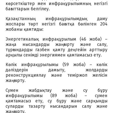
көрсеткіштер мен инфрақұрылымның негізгі
бағыттарын белгілеу.
Қазақстанның инфрақұрылымдық даму
жоспары төрт негізгі бағытқа бөлінген 204
жобаны қамтиды:
Энергетикалық инфрақұрылым (46 жоба) –
жаңа нысандарды жаңғырту және салу,
тұрғындарды газбен қамту деңгейін арттыру
арқылы сенімді энергиямен қамтамасыз ету.
Көлік инфрақұрылымы (59 жоба) – көлік
дәліздерін дамыту, жолдарды
реконструкциялау және теміржол желісін
жаңғырту.
Сумен жабдықтау және су бұру
инфрақұрылымы (89 жоба) – сумен
қамтамасыз ету, су бұру және сарқынды
суларды тазарту нысандарын салу және
жаңғырту.