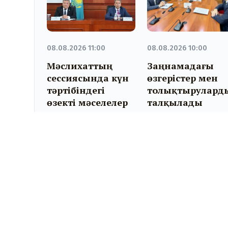
08.08.2026 11:00
08.08.2026 10:00
Мәслихаттың
Заңнамадағы
сессиясында күн
өзгерістер мен
тәртібіндегі
толықтырулард
өзекті мәселелер
талқылады
қаралды
KYZYLORDA-NEWS.KZ