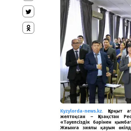
Kyzylorda-news.kz
.
Қорқыт а
желтоқсан – Қазақстан Рес
«Тәуелсіздік бәрінен қымб
Жиынға зиялы қауым өкілд