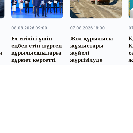
08.08.2026 09:00
07.08.2026 18:00
07
Ел игілігі үшін
Жол құрылысы
Қ
еңбек етіп жүрген
жұмыстары
Қ
ы
құрылысшыларға
жүйелі
с
құрмет көрсетті
жүргізілуде
ж
–
з
Бізбен байланыс:
Біз туралы: