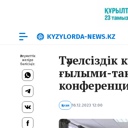
KYZYLORDA-NEWS.KZ
Тәуелсіздік 
Әлеуметтік
желіде
бөлісіңіз:
ғылыми-та
конференци
16.12.2023 12:00
Қоғам