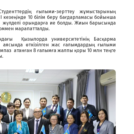
уденттердің ғылыми-зерттеу жұмыстарының
 кезеңінде 10 білім беру бағдарламасы бойынша
ті жүлделі орындарға ие болды. Жиын барысында
ломмен марапатталды.
ындағы Қызылорда университетінің Басқарма
 аясында өткізілген жас ғалымдардың ғылыми
мпаз атанған 8 ғалымға жалпы қоры 10 млн теңге
ы.