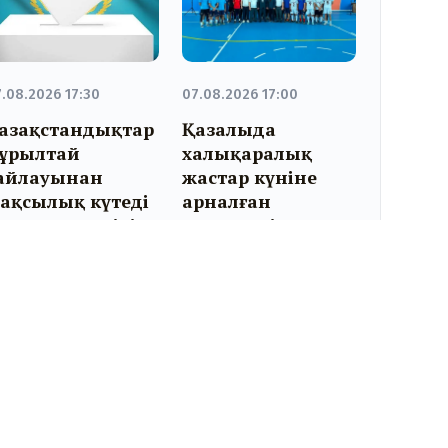
.08.2026 17:30
07.08.2026 17:00
азақстандықтар
Қазалыда
ұрылтай
халықаралық
айлауынан
жастар күніне
ақсылық күтеді
арналған
 қоғамдық пікір
апталық іс-
ерттеуі
шаралар өтуде
Біз әлеуметтік желідеміз: