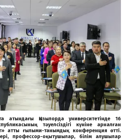
та атындағы Қызылорда университетінде 16
публикасының тәуелсіздігі күніне арналған
ат» атты ғылыми-танымдық конференция өтті.
ері, профессор-оқытушылар, білім алушылар