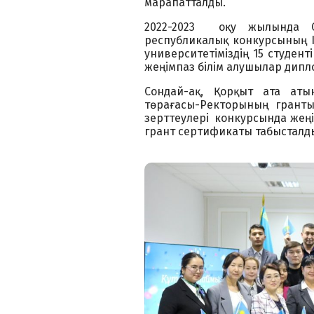
марапатталды.
2022-2023 оқу жылында Ст
республикалық конкурсының ІІ
университетіміздің 15 студен
жеңімпаз білім алушылар дип
Сондай-ақ, Қорқыт ата ат
төрағасы-Ректорының гранты
зерттеулері конкурсында жеңі
грант сертификаты табысталд