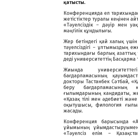
қатысты.
Конференцияда ел тарихындағы
жетістіктер туралы кеңінен ай
«Тәуелсіздік – дәуір мен у
мәңгілік құндылығы.
Жер бетіндегі қай халық үшін 
тәуелсіздігі – ұлтымыздың еж
тарихындағы барлық азаттық ү
деді университеттің Басқарма 
Жиында университеттег
бағдарламасының қауымдас
докторы Тастанбек Сәтбай, «Қ
беру бағдарламасының қ
ғылымдарының кандидаты, же
«Қазақ тілі мен әдебиеті жән
оқытушысы, филология ғылы
жасады.
Конференция барысында «A
ұйымының ұйымдастыруымен 
«Тәуелсіз елім – Қазақс