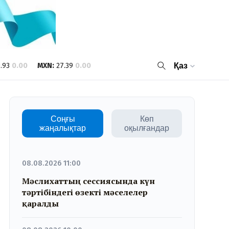
.93
0.00
MXN
:
27.39
0.00
Қаз
Соңғы
Көп
жаңалықтар
оқылғандар
08.08.2026 11:00
Мәслихаттың сессиясында күн
тәртібіндегі өзекті мәселелер
қаралды