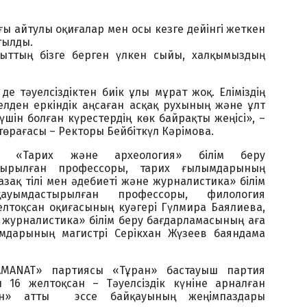
 айтулы оқиғалар мен осы кезге дейінгі жеткен
тылды.
ақыттың бізге берген үлкен сыйы, халқымыздың
де тәуелсіздіктен биік ұлы мұрат жоқ. Еліміздің
елден еркіндік аңсаған асқақ рухының және ұлт
шін болған күрестердің көк байрақты жеңісі», –
төрағасы – Ректоры Бейбіткүл Кәрімова.
і «Тарих және археология» білім беру
тырылған профессоры, тарих ғылымдарының
азақ тілі мен әдебиеті және журналистика» білім
ауымдастырылған профессоры, филология
лтоқсан оқиғасының куәгері Гүлмира Баялиева,
е журналистика» білім беру бағдарламасының аға
мдарының магистрі Серікхан Жүзеев баяндама
MANAT» партиясы «Тұран» бастауыш партия
16 желтоқсан – Тәуелсіздік күніне арналған
тан» атты эссе байқауының жеңімпаздары