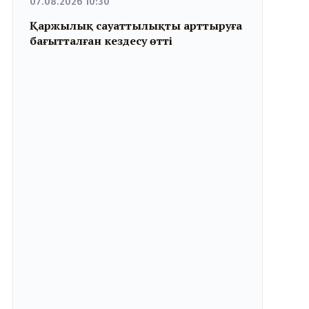
07.08.2026 10:30
Қаржылық сауаттылықты арттыруға
бағытталған кездесу өтті