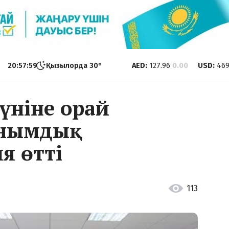
20:58:00
Қызылорда
30
°
AED
:
127.96
0.00
USD
:
469
күніне орай
нымдық
я өтті
113