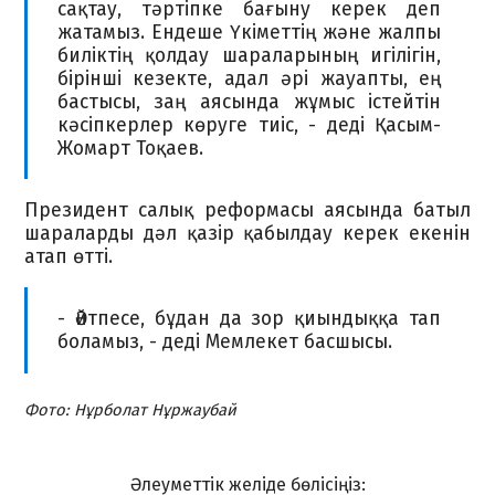
сақтау, тәртіпке бағыну керек деп
жатамыз. Ендеше Үкіметтің және жалпы
биліктің қолдау шараларының игілігін,
бірінші кезекте, адал әрі жауапты, ең
бастысы, заң аясында жұмыс істейтін
кәсіпкерлер көруге тиіс, - деді Қасым-
Жомарт Тоқаев.
Президент салық реформасы аясында батыл
шараларды дәл қазір қабылдау керек екенін
атап өтті.
- Әйтпесе, бұдан да зор қиындыққа тап
боламыз, - деді Мемлекет басшысы.
Фото: Нұрболат Нұржаубай
Әлеуметтік желіде бөлісіңіз: