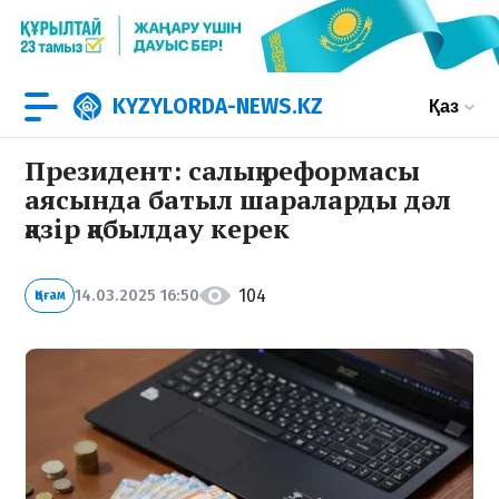
KYZYLORDA-NEWS.KZ
Қаз
Президент: салық реформасы
аясында батыл шараларды дәл
қазір қабылдау керек
104
14.03.2025 16:50
Қоғам