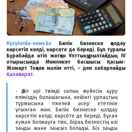
Kyzylorda-news.kz
Билік бизнеске қолдау
көрсетіп келді, көрсете де береді. Бұл туралы
Бурабайда өтіп жатқан Ұлттық құрылтайдың IV
отырысында Мемлекет басшысы Қасым-
Жомарт Тоқаев мәлім етті, – деп хабарлайды
Қазақпарат.
- Әділ әрі тиімді салық жүйесін құру
еліміздің болашағына, кейінгі ұрпақтың
тұрмысына тікелей әсер ететінін
ұғынған жөн. Билік бизнеске қолдау
көрсетіп келді, көрсете де береді. Бұған
күмән болмауға тиіс. Бірақ бизнестің өзі
заңды және заңсыз болады. Біз заңды