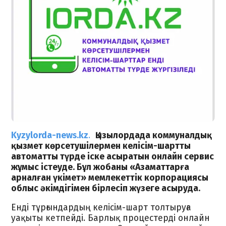
Kyzylorda-news.kz
.
Қызылордада коммуналдық
қызмет көрсетушілермен келісім-шартты
автоматты түрде іске асыратын онлайн сервис
жұмыс істеуде. Бұл жобаны «Азаматтарға
арналған үкімет» мемлекеттік корпорациясы
облыс әкімдігімен бірлесіп жүзеге асыруда.
Енді тұрғындардың келісім-шарт толтыруға
уақыты кетпейді. Барлық процестерді онлайн