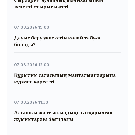
Сырдария аудандық мәлихатының
кезекті отырысы өтті
07.08.2026 15:00
Дауыс беру учаскесін қалай табуға
болады?
07.08.2026 12:00
Құрылыс саласының майталмандарына
құрмет көрсетті
07.08.2026 11:30
Алғашқы жартыжылдықта атқарылған
жұмыстарды баяндады