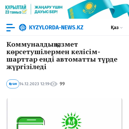
KYZYLORDA-NEWS.KZ
Қаз
Коммуналдық қызмет
көрсетушілермен келісім-
шарттар енді автоматты түрде
жүргізіледі
99
14.12.2023 12:19
Қоғам