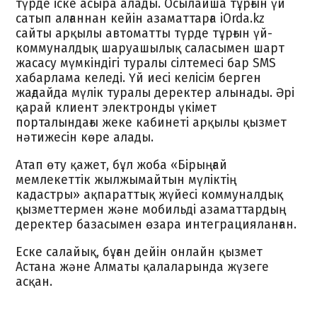
түрде іске асыра алады. Осылайша тұрғын үй
сатып алғаннан кейін азаматтарға iOrda.kz
сайты арқылы автоматты түрде тұрғын үй-
коммуналдық шаруашылық саласымен шарт
жасасу мүмкіндігі туралы сілтемесі бар SMS
хабарлама келеді. Үй иесі келісім берген
жағдайда мүлік туралы деректер алынады. Әрі
қарай клиент электронды үкімет
порталындағы жеке кабинеті арқылы қызмет
нәтижесін көре алады.
Атап өту қажет, бұл жоба «Бірыңғай
мемлекеттік жылжымайтын мүліктің
кадастры» ақпараттық жүйесі коммуналдық
қызметтермен және мобильді азаматтардың
деректер базасымен өзара интеграцияланған.
Еске салайық, бұған дейін онлайн қызмет
Астана және Алматы қалаларында жүзеге
асқан.