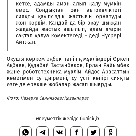
кетсе, адамды аман алып қалу мүмкін
емес. Сондықтан оған автокөліктегі
сияқты қауіпсіздік жастығын орнатуды
жөн көрдім. Қандай да бір ақау шыққан
жағдайда жастық ашылып, адам өмірін
сақтап қалуға көмектеседі, - деді Нұсрері
Айтжан.
Оқушы көркем еңбек пәнінің мұғалімдері Өркен
Ақбаев, Құдабай Тастанбеков, Ерлан Райымбек
және робототехника мұғалімі Айдос Арасаттың
көмегімен су диірмені, су үсті көпірі сияқты
өзге де ерекше жобалар жасап шығарды.
Фото: Назерке Саниязова/Қазақпарат
Әлеуметтік желіде бөлісіңіз: