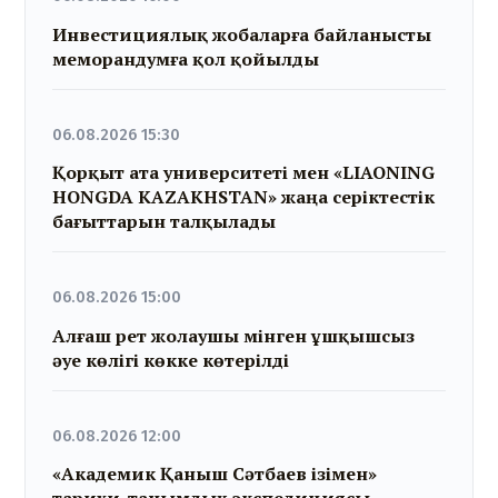
Инвестициялық жобаларға байланысты
меморандумға қол қойылды
06.08.2026 15:30
Қорқыт ата университеті мен «LIAONING
HONGDA KAZAKHSTAN» жаңа серіктестік
бағыттарын талқылады
06.08.2026 15:00
Алғаш рет жолаушы мінген ұшқышсыз
әуе көлігі көкке көтерілді
06.08.2026 12:00
«Академик Қаныш Сәтбаев ізімен»
тарихи-танымдық экспедициясы