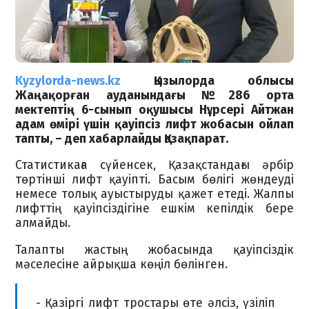
Kyzylorda-news.kz
Қызылорда облысы
Жаңақорған ауданындағы №286 орта
мектептің 6-сынып оқушысы Нұрсері Айтжан
адам өмірі үшін қауіпсіз лифт жобасын ойлап
тапты, – деп хабарлайды
Қазақпарат.
Статистикаға сүйенсек, Қазақстандағы әрбір
төртінші лифт қауіпті. Басым бөлігі жөндеуді
немесе толық ауыстыруды қажет етеді. Жалпы
лифттің қауіпсіздігіне ешкім кепілдік бере
алмайды.
Талапты жастың жобасында қауіпсіздік
мәселесіне айрықша көңіл бөлінген.
- Қазіргі лифт тростары өте әлсіз, үзіліп