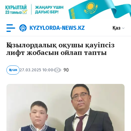
KYZYLORDA-NEWS.KZ
Қаз
Қызылордалық оқушы қауіпсіз
лифт жобасын ойлап тапты
90
27.03.2025 10:00
Қоғам