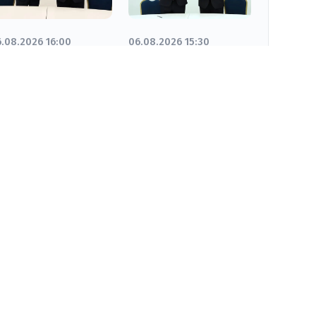
.08.2026 16:00
06.08.2026 15:30
нвестициялық
Қорқыт ата
обаларға
университеті мен
айланысты
«LIAONING
еморандумға
HONGDA
ол қойылды
KAZAKHSTAN»
жаңа серіктестік
бағыттарын
талқылады
Біз әлеуметтік желідеміз: