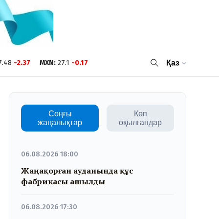
7.48
-2.37
MXN
:
27.1
-0.17
Қаз
Соңғы
Көп
жаңалықтар
оқылғандар
06.08.2026 18:00
Жаңақорған ауданында құс
фабрикасы ашылды
06.08.2026 17:30