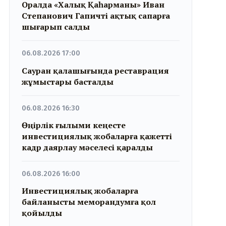
Оралда «Халық Қаһарманы» Иван
Степанович Гапичті ақтық сапарға
шығарып салды
06.08.2026 17:00
Сауран қалашығында реставрация
жұмыстары басталды
06.08.2026 16:30
Өңірлік ғылыми кеңесте
инвестициялық жобаларға қажетті
кадр даярлау мәселесі қаралды
06.08.2026 16:00
Инвестициялық жобаларға
байланысты меморандумға қол
қойылды