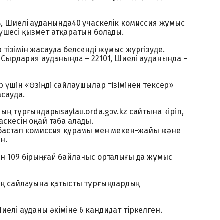
, Шиелі ауданында40 учаскелік комиссия жұмыс
мүшесі қызмет атқаратын болады.
 тізімін жасауда белсенді жұмыс жүргізуде.
Сырдария ауданында – 22101, Шиелі ауданында –
р үшін «Өзіңді сайлаушылар тізімінен тексер»
асауда.
ң тұрғындарыsaylau.orda.gov.kz сайтына кіріп,
аскесін оңай таба алады.
 бастап комиссия құрамы мен мекен-жайы және
н.
н 109 бірыңғай байланыс орталығы да жұмыс
нің сайлауына қатысты тұрғындардың
иелі ауданы әкіміне 6 кандидат тіркелген.