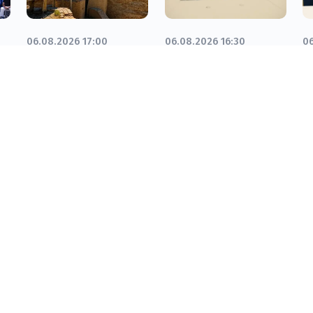
06.08.2026 17:00
06.08.2026 16:30
06
Сауран
Өңірлік ғылыми
И
қалашығында
кеңесте
ж
ч
реставрация
инвестициялық
б
жұмыстары
жобаларға
м
ып
басталды
қажетті кадр
қ
даярлау мәселесі
қаралды
Бізбен байланыс:
Біз туралы: