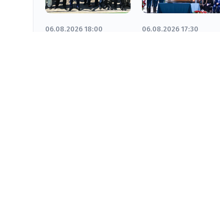
06.08.2026 18:00
06.08.2026 17:30
Жаңақорған
Оралда «Халық
ауданында құс
Қаһарманы»
фабрикасы
Иван Степанови
ашылды
Гапичті ақтық
сапарға шығар
салды
KYZYLORDA-NEWS.KZ