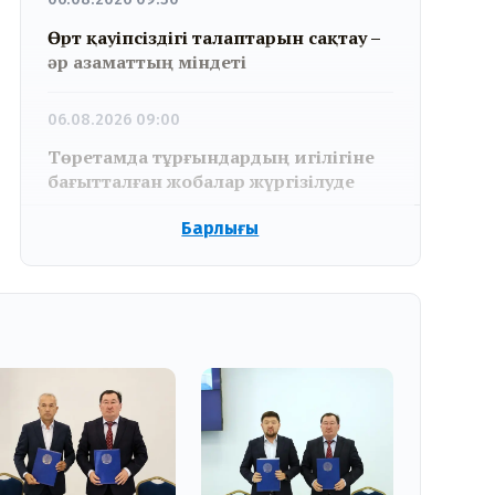
Өрт қауіпсіздігі талаптарын сақтау –
әр азаматтың міндеті
06.08.2026 09:00
Төретамда тұрғындардың игілігіне
бағытталған жобалар жүргізілуде
Барлығы