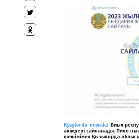
Kyzylorda-news.kz.
Биыл респу
әкімдері сайланады. Пилоттық 
шешімімен Қызылорда облыс