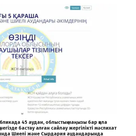
бликада 45 аудан, облыстық маңызы бар қала
негізде бастау алған сайлау жергілікті мәслихат
ында Шиелі және Сырдария аудандарында