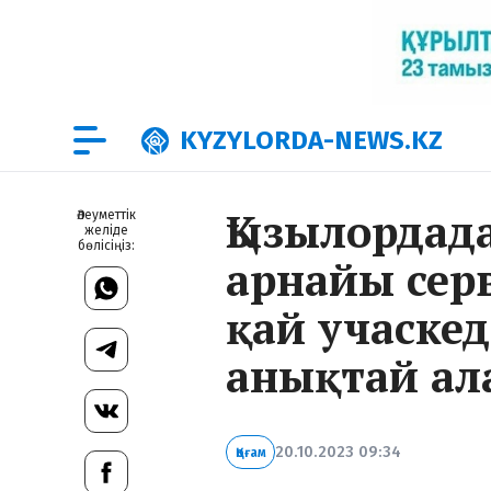
KYZYLORDA-NEWS.KZ
Қызылордад
Әлеуметтік
желіде
бөлісіңіз:
арнайы сер
қай учаскед
анықтай ал
20.10.2023 09:34
Қоғам