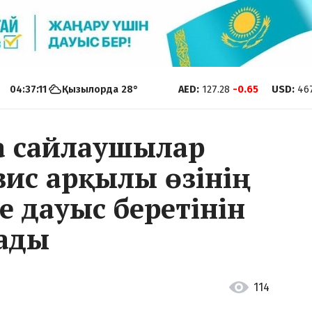
04:37:12
Қызылорда
28
°
AED
:
127.28
-0.65
USD
:
46
а сайлаушылар
вис арқылы өзінің
е дауыс беретінін
ады
114