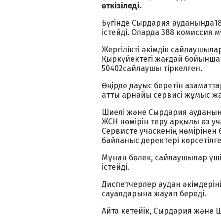
өткізіледі.
Бүгінде Сырдария ауданында18
істейді. Оларда 388 комиссия 
Жергілікті әкімдік сайлаушылар
Қыркүйектегі жағдай бойынша 
50402сайлаушы тіркелген.
Өңірде дауыс беретін азаматта
атты арнайы сервисі жұмыс ж
Шиелі және Сырдария ауданыны
ЖСН нөмірін теру арқылы өз уч
Сервисте учаскенің нөмірінен
байланыс деректері көрсетілге
Мұнан бөлек, сайлаушылар үші
істейді.
Диспетчерлер аудан әкімдері
сауалдарына жауап береді.
Айта кетейік, Сырдария және Ш