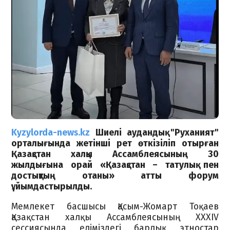
Kyzylorda-news.kz
Шиелі аудандық "Руханият"
орталығында жетінші рет өткізіліп отырған
Қазақстан халқы Ассамблеясының 30
жылдығына орай «Қазақстан – татулық пен
достықтың отаны» атты форум
ұйымдастырылды.
Мемлекет басшысы Қасым-Жомарт Тоқаев
Қазақстан халқы Ассамблеясының ХХХІV
сессиясында еліміздегі барлық этностар