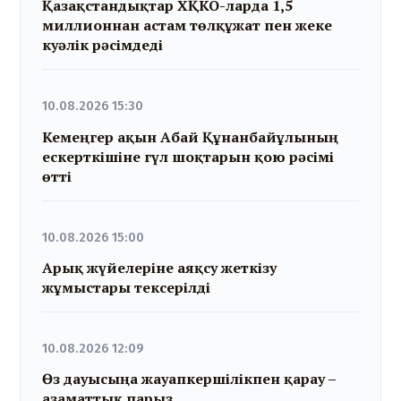
Қазақстандықтар ХҚКО-ларда 1,5
миллионнан астам төлқұжат пен жеке
куәлік рәсімдеді
10.08.2026 15:30
Кемеңгер ақын Абай Құнанбайұлының
ескерткішіне гүл шоқтарын қою рәсімі
өтті
10.08.2026 15:00
Арық жүйелеріне аяқсу жеткізу
жұмыстары тексерілді
10.08.2026 12:09
Өз дауысыңа жауапкершілікпен қарау –
азаматтық парыз