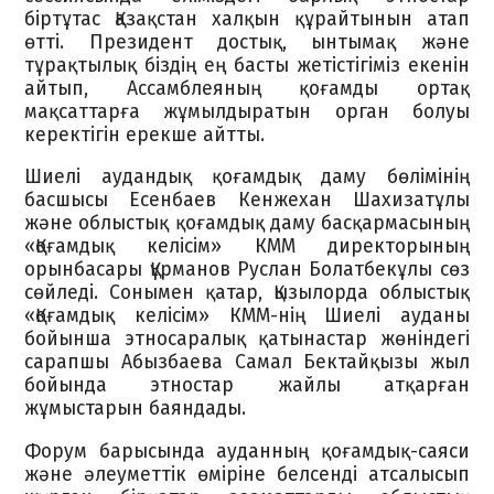
біртұтас Қазақстан халқын құрайтынын атап
өтті. Президент достық, ынтымақ және
тұрақтылық біздің ең басты жетістігіміз екенін
айтып, Ассамблеяның қоғамды ортақ
мақсаттарға жұмылдыратын орган болуы
керектігін ерекше айтты.
Шиелі аудандық қоғамдық даму бөлімінің
басшысы Есенбаев Кенжехан Шахизатұлы
және облыстық қоғамдық даму басқармасының
«Қоғамдық келісім» КММ директорының
орынбасары Құрманов Руслан Болатбекұлы сөз
сөйледі. Сонымен қатар, Қызылорда облыстық
«Қоғамдық келісім» КММ-нің Шиелі ауданы
бойынша этносаралық қатынастар жөніндегі
сарапшы Абызбаева Самал Бектайқызы жыл
бойында этностар жайлы атқарған
жұмыстарын баяндады.
Форум барысында ауданның қоғамдық-саяси
және әлеуметтік өміріне белсенді атсалысып