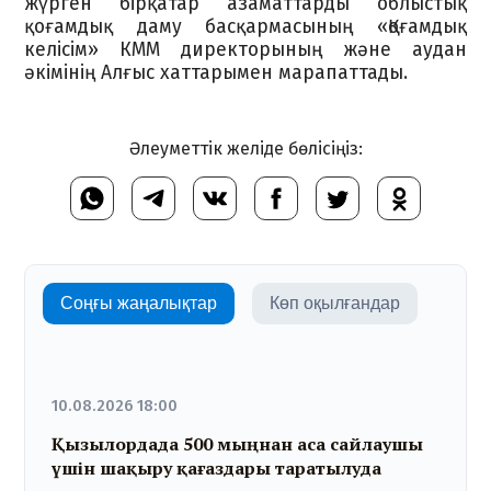
жүрген бірқатар азаматтарды облыстық
қоғамдық даму басқармасының «Қоғамдық
келісім» КММ директорының және аудан
әкімінің Алғыс хаттарымен марапаттады.
Әлеуметтік желіде бөлісіңіз:
Соңғы жаңалықтар
Көп оқылғандар
10.08.2026 18:00
Қызылордада 500 мыңнан аса сайлаушы
үшін шақыру қағаздары таратылуда