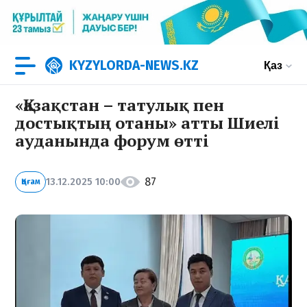
KYZYLORDA-NEWS.KZ
Қаз
«Қазақстан – татулық пен
достықтың отаны» атты Шиелі
ауданында форум өтті
87
13.12.2025 10:00
Қоғам