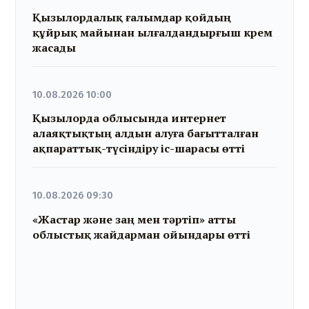
Қызылордалық ғалымдар қойдың
құйрық майынан ылғалдандырғыш крем
жасады
10.08.2026 10:00
Қызылорда облысында интернет
алаяқтықтың алдын алуға бағытталған
ақпараттық-түсіндіру іс-шарасы өтті
10.08.2026 09:30
«Жастар және заң мен тәртіп» атты
облыстық жайдарман ойындары өтті