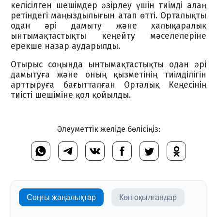
келісілген шешімдер әзірлеу үшін тиімді алаң
ретіндегі маңыздылығын атап өтті. Орталықты
одан әрі дамыту және халықаралық
ынтымақтастықты кеңейту мәселелеріне
ерекше назар аударылды.
Отырыс соңында ынтымақтастықты одан әрі
дамытуға және оның қызметінің тиімділігін
арттыруға бағытталған Орталық Кеңесінің
тиісті шешіміне қол қойылды.
Әлеуметтік желіде бөлісіңіз:
Соңғы жаңалықтар
Көп оқылғандар