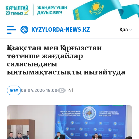
KYZYLORDA-NEWS.KZ
Қаз
Қазақстан мен Қырғызстан
төтенше жағдайлар
саласындағы
ынтымақтастықты нығайтуда
41
08.04.2026 18:00
Қоғам