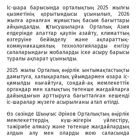
Іс-шара барысында орталықтың 2025 жылғы
қызметінің қорытындысы ұсынылып, 2026
жылға арналған жұмыстың басым бағыттары
айқындалды. Қатысушыларға Орталық Азия
елдерінде апаттар қаупін азайту, климаттың
өзгеруіне бейімделу және ақпараттық-
коммуникациялық технологияларды енгізу
салаларындағы жобаларды іске асыру барысы
туралы ақпарат ұсынылды.
2025 жылы Орталық өңірлік ынтымақтастықты
дамытуға, халықаралық ұйымдармен өзара іс-
қимылды нығайтуға, сондай-ақ мемлекеттік
органдар мен халықтың төтенше жағдайларға
дайындығын арттыруға бағытталған кешенді
іс-шаралар жүзеге асырылғаны атап өтілді.
Өз сөзінде Шыңғыс Әрінов Орталықтың өңірлік
мемлекеттердің күш-жігерін үйлестіру,
тәжірибе алмасу және төтенше жағдайлардың
алдын алу мен оларды жою саласында