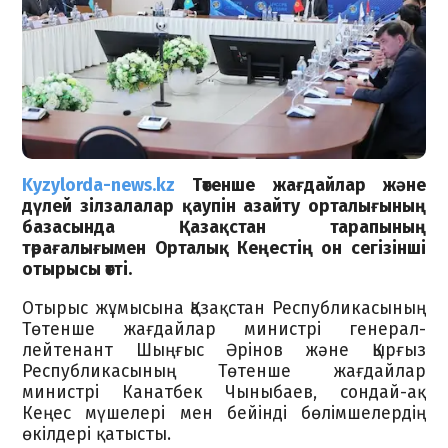
Kyzylorda-news.kz
Төтенше жағдайлар және
дүлей зілзалалар қаупін азайту орталығының
базасында Қазақстан тарапының
төрағалығымен Орталық Кеңестің он сегізінші
отырысы өтті.
Отырыс жұмысына Қазақстан Республикасының
Төтенше жағдайлар министрі генерал-
лейтенант Шыңғыс Әрінов және Қырғыз
Республикасының Төтенше жағдайлар
министрі Канатбек Чыныбаев, сондай-ақ
Кеңес мүшелері мен бейінді бөлімшелердің
өкілдері қатысты.