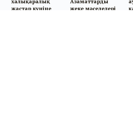
халықаралық
Азаматтарды
а
жастар күніне
жеке мәселелері
қ
і
арналған
бойынша
қ
р
апталық іс-
қабылдады
б
шаралар өтуде
ө
Бізбен байланыс:
Біз туралы:
kyznews@mail.ru
Агенттік туралы
40-11-10 (10-28) (
бас редактор
)
Басшылық
40-11-10 (10-29) (
бөлім
Редакция
тілшілері
)
Бізбен байланыс
Біздің мекен-жай: