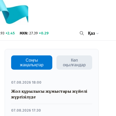
.93
+2.45
MXN
:
27.39
+0.29
Қаз
Соңғы
Көп
жаңалықтар
оқылғандар
07.08.2026 18:00
Жол құрылысы жұмыстары жүйелі
жүргізілуде
07.08.2026 17:30