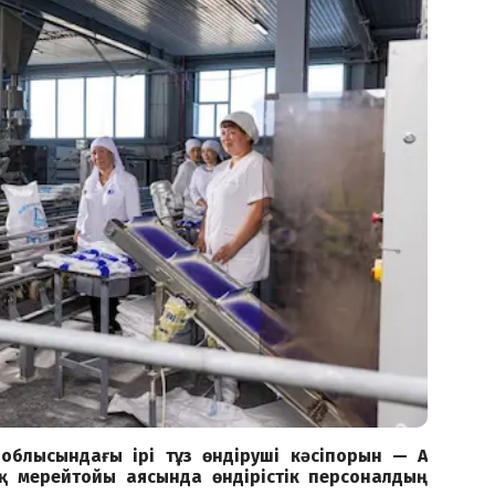
 облысындағы ірі тұз өндіруші кәсіпорын — АҚ
қ мерейтойы аясында өндірістік персоналдың