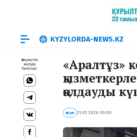
KYZYLORDA-NEWS.KZ
«Аралтұз» 
Әлеуметтік
желіде
бөлісіңіз:
қызметкерле
қолдауды к
21.01.2026 09:00
Қоғам