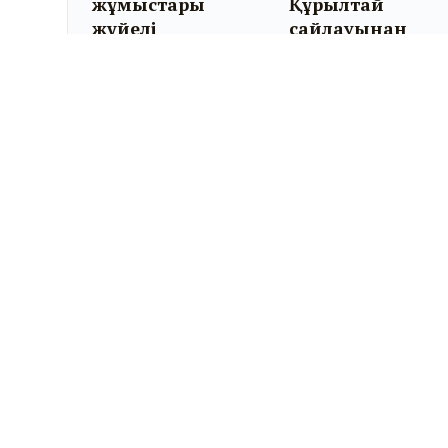
жұмыстары
Құрылтай
жүйелі
сайлауынан
жүргізілуде
жақсылық күтед
– қоғамдық пікі
зерттеуі
KYZYLORDA-NEWS.KZ
Ⓒ 2011-2026.
«KYZYLORDA-NEWS.KZ» ақпарат
агенттігі.
ҚР Байланыс және ақпарат агенттігінің Мерзімді
баспасөз басылымын және ақпараттық агенттікті
есепке қою туралы №14458-ИА куәлігі 11 шілде 2014
жылы берілген.
Меншік иесі: «Сыр медиа» ЖШС