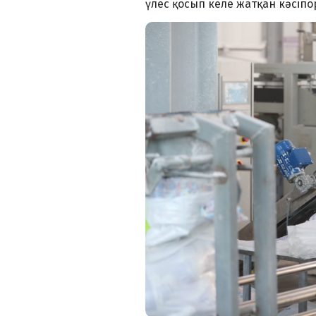
үлес қосып келе жатқан кәсіпо