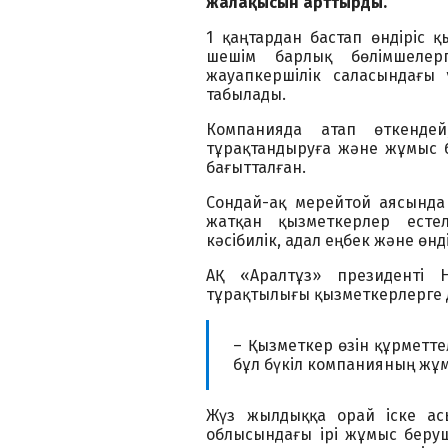
жалақысын арттырды.
1 қаңтардан бастап өндіріс қ
шешім барлық бөлімшелер
жауапкершілік саласындағы 
табылады.
Компанияда атап өткендей
тұрақтандыруға және жұмыс 
бағытталған.
Сондай-ақ мерейтой аясында
жатқан қызметкерлер есте
кәсібилік, адал еңбек және өнд
АҚ «Аралтұз» президенті 
тұрақтылығы қызметкерлерге д
– Қызметкер өзін құрметте
бұл бүкіл компанияның жұмы
Жүз жылдыққа орай іске ас
облысындағы ірі жұмыс беруш