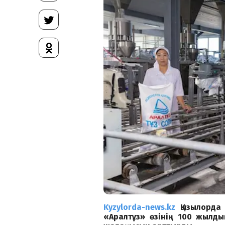
Kyzylorda-news.kz
Қызылорда
«Аралтұз» өзінің 100 жылды