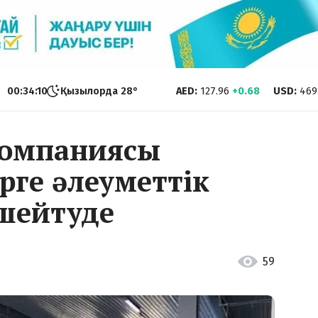
00:34:11
Қызылорда
28
°
AED
:
127.96
+0.68
USD
:
469
компаниясы
рге әлеуметтік
үшейтуде
59