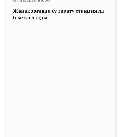
07.08.2026 09:00
Жаңақорғанда су тарату станциясы
іске қосылды