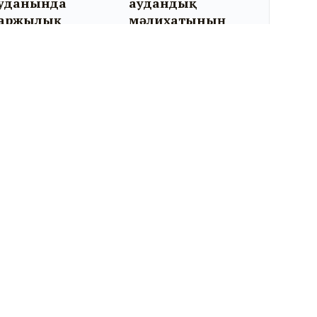
уданында
аудандық
аржылық
мәлихатының
ауіпсіздік
кезекті отырысы
ойынша кездесу
өтті
тті
Біз әлеуметтік желідеміз: