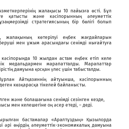
ызметкерлерінің жалақысы 10 пайызға өсті. Бұл
ге қатысты және кәсіпорынның әлеуметтік
ұзақмерзімді стратегиясының бір бөлігі болып
, жалақының көтерілуі еңбек жағдайларын
беруші мен ұжым арасындағы сенімді нығайтуға
 кәсіпорында 10 жылдан астам еңбек етіп келе
лік медальдармен марапатталды. Марапаттар
ірістің дамуына қосқан үлес үшін табысталды.
Нұрлан Айтқазиннің айтуынша, кәсіпорынның
еген көзқарасқа тікелей байланысты.
лген және болашағына сенімді сезінген кезде,
сы мен келешегіне оң әсер етеді, – деді.
ырылған бастамалар «Аралтұздың» Қызылорда
і әрі өңірдің әлеуметтік-экономикалық дамуына