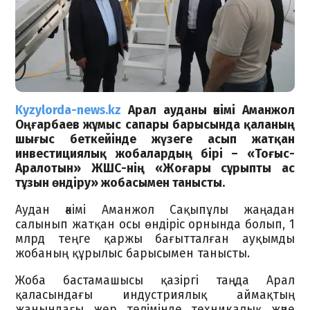
Kyzylorda-news.kz
Арал ауданы әкімі Аманжол
Оңғарбаев жұмыс сапары барысында қаланың
шығыс беткейінде жүзеге асып жатқан
инвестициялық жобалардың бірі – «Тоғыс-
Аралотын» ЖШС-нің «Жоғары сұрыпты ас
тұзын өндіру» жобасымен танысты.
Аудан әкімі Аманжол Сақыпұлы жаңадан
салынып жатқан осы өндіріс орнында болып, 1
млрд теңге қаржы бағытталған ауқымды
жобаның құрылыс барысымен танысты.
Жоба бастамашысы қазіргі таңда Арал
қаласындағы индустриялық аймақтың
жанындағы жер телімінде техникалық және