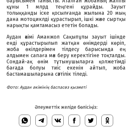
барысымен танысты. Аталған жобаның жалпы
құны 1 млрд теңгені құрайды. Зауыт
толыққанды іске қосылғанда жылына 20 мың
дана мотоциклді құрастырып, ішкі және сыртқы
нарықты қамтамасыз ететін болады.
Аудан әкімі Аманжол Сақыпұлы зауыт ішінде
енді құрастырылып жатқан өнімдерді көріп,
жоба өкілдерімен тілдесу барысында ең
алдымен сапаға мән беру керектігіне тоқталды.
Сондай-ақ өнім тұтынушыларға қолжетімді
бағада болуы тиіс екенін айтып, жоба
бастамашыларына сәттілік тіледі.
Фото: Аудан әкімінің баспасөз қызметі
Әлеуметтік желіде бөлісіңіз: