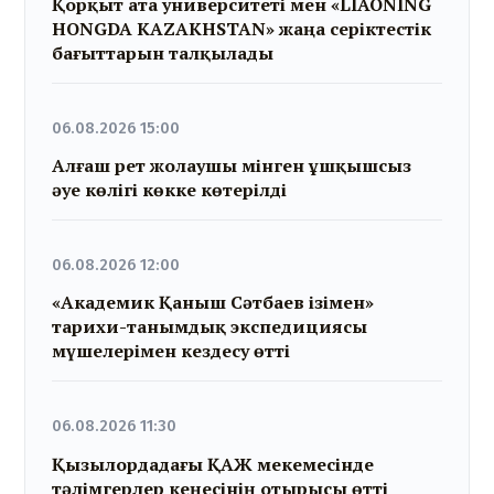
Қорқыт ата университеті мен «LIAONING
HONGDA KAZAKHSTAN» жаңа серіктестік
бағыттарын талқылады
06.08.2026 15:00
Алғаш рет жолаушы мінген ұшқышсыз
әуе көлігі көкке көтерілді
06.08.2026 12:00
«Академик Қаныш Сәтбаев ізімен»
тарихи-танымдық экспедициясы
мүшелерімен кездесу өтті
06.08.2026 11:30
Қызылордадағы ҚАЖ мекемесінде
тәлімгерлер кеңесінің отырысы өтті