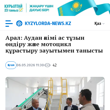
KYZYLORDA-NEWS.KZ
Қаз
Арал: Аудан әкімі ас тұзын
өндіру және мотоцикл
құрастыру зауытымен танысты
42
06.05.2026 11:30
Қоғам