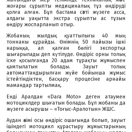
жоғары сұрыпты медициналық тұз өндіруді
қолға алған. Бұл бастама сәтті жүзеге асса,
алдағы уақытта экстра сұрыпты ас тұзын
өндіру жоспарланып отыр.
Жобаның жылдық қуаттылығы 40 мың
тоннаны құрайды. Өнімнің 50 пайызы ішкі
нарыққа, ал қалған бөлігі экспортқа
шығарылады деп күтілуде. Өндіріс орны толық
іске қосылғанда 20 адам тұрақты жұмыспен
қамтылатын болады. Зауыт толық
автоматтандырылған жүйе бойынша жұмыс
істейтіндіктен, басқару процесіне арнайы
мамандар тартылмақ.
Енді Аралдан «Dara Moto» деген атаумен
мотоциклдер шығатын болады. Бұл жобаны да
жүзеге асырушы – «Тоғыс-Аралотын» ЖШС.
Аудан әкімі осы өндіріс ошағында болып, зауыт
ішіндегі мотоцикл құрастыру жұмыстарының