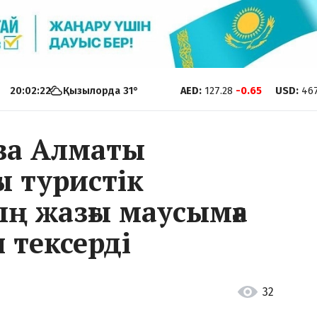
20:02:23
Қызылорда
31
°
AED
:
127.28
-0.65
USD
:
46
ва Алматы
ы туристік
ң жазғы маусымға
 тексерді
32