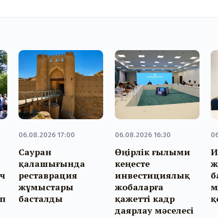
06.08.2026 17:00
06.08.2026 16:30
06
Сауран
Өңірлік ғылыми
И
қалашығында
кеңесте
ж
ч
реставрация
инвестициялық
б
жұмыстары
жобаларға
м
ып
басталды
қажетті кадр
қ
даярлау мәселесі