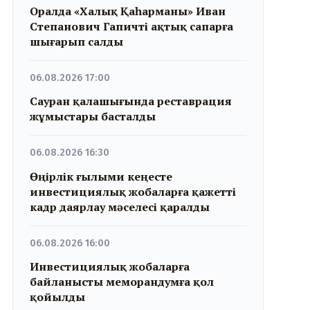
Оралда «Халық Қаһарманы» Иван
Степанович Гапичті ақтық сапарға
шығарып салды
06.08.2026 17:00
Сауран қалашығында реставрация
жұмыстары басталды
06.08.2026 16:30
Өңірлік ғылыми кеңесте
инвестициялық жобаларға қажетті
кадр даярлау мәселесі қаралды
06.08.2026 16:00
Инвестициялық жобаларға
байланысты меморандумға қол
қойылды