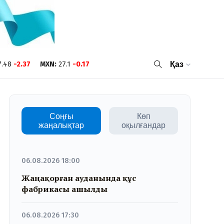
7.48
-2.37
MXN
:
27.1
-0.17
Қаз
Соңғы
Көп
жаңалықтар
оқылғандар
06.08.2026 18:00
Жаңақорған ауданында құс
фабрикасы ашылды
06.08.2026 17:30