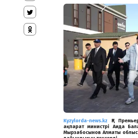
Kyzylorda-news.kz
ҚР Премь
ақпарат министрі Аида Бал
Мырзабосынов Алматы облыс