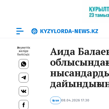
KYZYLORDA-NEWS.KZ
Аида Балае
Әлеуметтік
желіде
бөлісіңіз:
облысындағ
нысандарды
дайындығын
08.04.2026 17:30
Қоғам