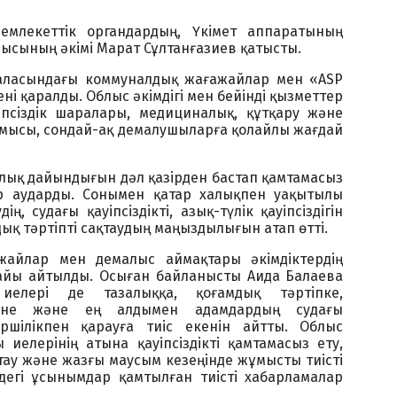
млекеттік органдардың, Үкімет аппаратының
лысының әкімі Марат Сұлтанғазиев қатысты.
аласындағы коммуналдық жағажайлар мен «ASP
і қаралды. Облыс әкімдігі мен бейінді қызметтер
іпсіздік шаралары, медициналық, құтқару және
ұмысы, сондай-ақ демалушыларға қолайлы жағдай
лық дайындығын дәл қазірден бастап қамтамасыз
ар аударды. Сонымен қатар халықпен уақытылы
ң, судағы қауіпсіздікті, азық-түлік қауіпсіздігін
ық тәртіпті сақтаудың маңыздылығын атап өтті.
жайлар мен демалыс аймақтары әкімдіктердің
найы айтылды. Осыған байланысты Аида Балаева
иелері де тазалыққа, қоғамдық тәртіпке,
іне және ең алдымен адамдардың судағы
кершілікпен қарауға тиіс екенін айтты. Облыс
 иелерінің атына қауіпсіздікті қамтамасыз ету,
ау және жазғы маусым кезеңінде жұмысты тиісті
дегі ұсынымдар қамтылған тиісті хабарламалар