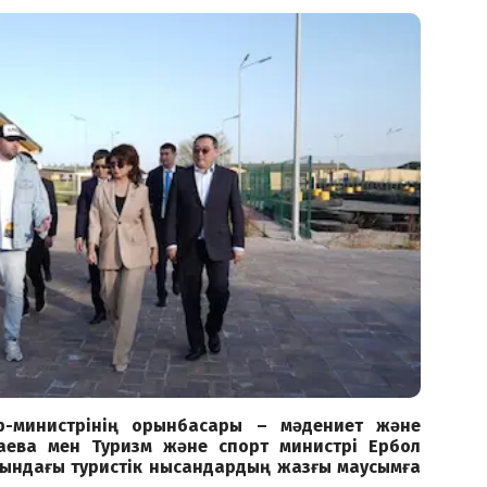
ер-министрінің орынбасары – мәдениет және
аева мен Туризм және спорт министрі Ербол
ындағы туристік нысандардың жазғы маусымға