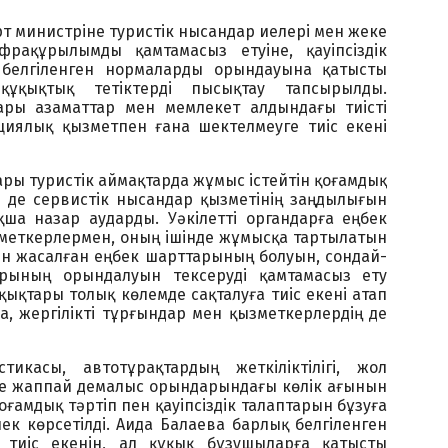
рт министріне туристік нысандар иелері мен жеке
рақұрылымды қамтамасыз етуіне, қауіпсіздік
 белгіленген нормаларды орындауына қатысты
 құқықтық тетіктерді пысықтау тапсырылды.
ры азаматтар мен мемлекет алдындағы тиісті
циялық қызметпен ғана шектелмеуге тиіс екені
ы туристік аймақтарда жұмыс істейтін қоғамдық
 де сервистік нысандар қызметінің заңдылығын
қша назар аударды. Уәкілетті органдарға еңбек
меткерлермен, оның ішінде жұмысқа тартылатын
н жасалған еңбек шарттарының болуын, сондай-
птарының орындалуын тексеруді қамтамасыз ету
ықтары толық көлемде сақталуға тиіс екені атап
а, жергілікті тұрғындар мен қызметкерлердің де
икасы, автотұрақтардың жеткіліктілігі, жол
е жаппай демалыс орындарындағы көлік ағынын
Қоғамдық тәртіп пен қауіпсіздік талаптарын бұзуға
лек көрсетілді. Аида Балаева барлық белгіленген
ға тиіс екенін, ал құқық бұзушыларға қатысты