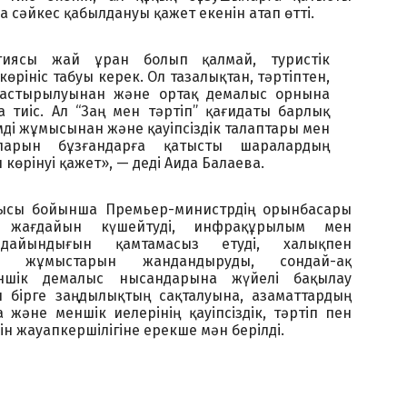
 сәйкес қабылдануы қажет екенін атап өтті.
огиясы жай ұран болып қалмай, туристік
рініс табуы керек. Ол тазалықтан, тәртіптен,
ымдастырылуынан және ортақ демалыс орнына
а тиіс. Ал “Заң мен тәртіп” қағидаты барлық
мді жұмысынан және қауіпсіздік талаптары мен
ларын бұзғандарға қатысты шаралардың
көрінуі қажет», — деді Аида Балаева.
ысы бойынша Премьер-министрдің орынбасары
қ жағдайын күшейтуді, инфрақұрылым мен
ң дайындығын қамтамасыз етуді, халықпен
ру жұмыстарын жандандыруды, сондай-ақ
ншік демалыс нысандарына жүйелі бақылау
 бірге заңдылықтың сақталуына, азаматтардың
және меншік иелерінің қауіпсіздік, тәртіп пен
ін жауапкершілігіне ерекше мән берілді.