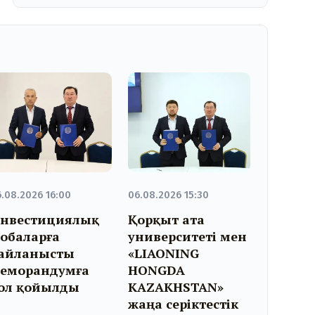
.08.2026 16:00
06.08.2026 15:30
нвестициялық
Қорқыт ата
обаларға
университеті мен
айланысты
«LIAONING
еморандумға
HONGDA
ол қойылды
KAZAKHSTAN»
жаңа серіктестік