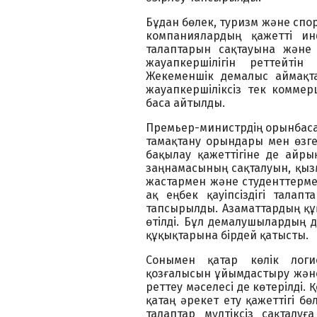
Бұдан бөлек, туризм және спо
компаниялардың қажетті инф
талаптарын сақтауына және
жауапкершілігін реттейтін
Жекеменшік демалыс аймақта
жауапкершіліксіз тек коммер
баса айтылды.
Премьер-министрдің орынбасар
тамақтану орындары мен өзге
бақылау қажеттігіне де айры
заңнамасының сақталуын, қыз
жастармен және студенттерме
ақ еңбек қауіпсіздігі тала
тапсырылды. Азаматтардың құқ
өтілді. Бұл демалушылардың д
құқықтарына бірдей қатысты.
Сонымен қатар көлік логист
қозғалысын ұйымдастыру жән
реттеу мәселесі де көтерілді. 
қатаң әрекет ету қажеттігі бө
талаптар мүлтіксіз сақталу