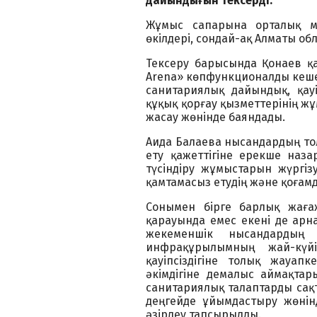
дайындығын тексерді.
Жұмыс сапарына орталық ме
өкілдері, сондай-ақ Алматы об
Тексеру барысында Қонаев қ
Arena» көпфункционалды кешен
санитариялық дайындық, қау
құқық қорғау қызметтерінің ж
жасау жөнінде баяндады.
Аида Балаева нысандардың то
ету қажеттігіне ерекше наз
түсіндіру жұмыстарын жүргізуді
қамтамасыз етудің және қоғамд
Сонымен бірге барлық жаға
қарауында емес екені де ар
жекеменшік нысандардың 
инфрақұрылымның жай-күй
қауіпсіздігіне толық жауап
әкімдігіне демалыс аймақтары
санитариялық талаптарды сақт
деңгейде ұйымдастыру жөнін
әзірлеу тапсырылды.