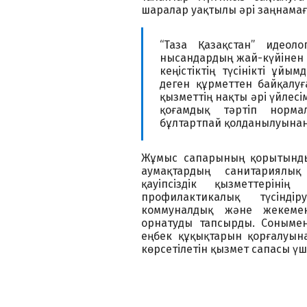
шаралар уақтылы әрі заңнамаға
“Таза Қазақстан” идеол
нысандардың жай-күйінен кө
кеңістіктің түсінікті ұй
деген құрметтен байқалуғ
қызметтің нақты әрі үйлесі
қоғамдық тәртіп норма
бұлтартпай қолданылуынан 
Жұмыс сапарының қорытынд
аумақтардың санитариялы
қауіпсіздік қызметтеріні
профилактикалық түсінді
коммуналдық және жекеме
орнатуды тапсырды. Сонымен
еңбек құқықтарын қорғалуына 
көрсетілетін қызмет сапасы үш