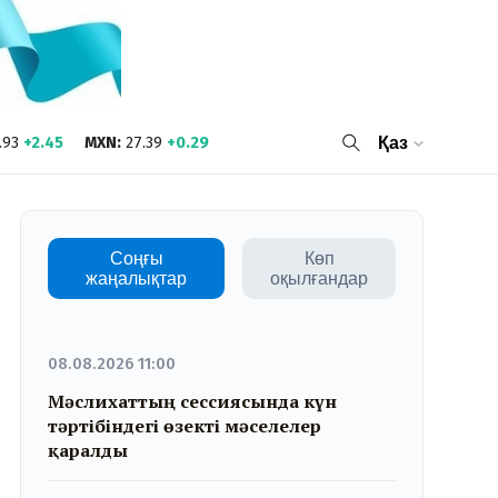
.93
+2.45
MXN
:
27.39
+0.29
Қаз
Соңғы
Көп
жаңалықтар
оқылғандар
08.08.2026 11:00
Мәслихаттың сессиясында күн
тәртібіндегі өзекті мәселелер
қаралды