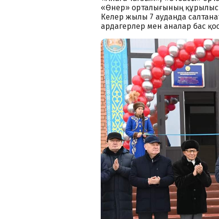
«Өнер» орталығының құрылысы
Келер жылы 7 ауданда салтанат
ардагерлер мен аналар бас қ