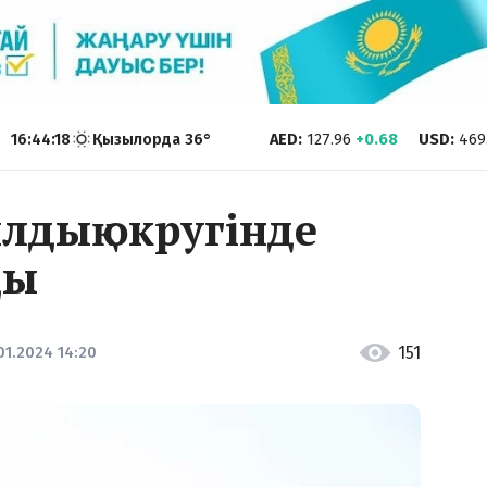
16:44:19
Қызылорда
36
°
AED
:
127.96
+0.68
USD
:
469
лдық округінде
ды
151
01.2024 14:20