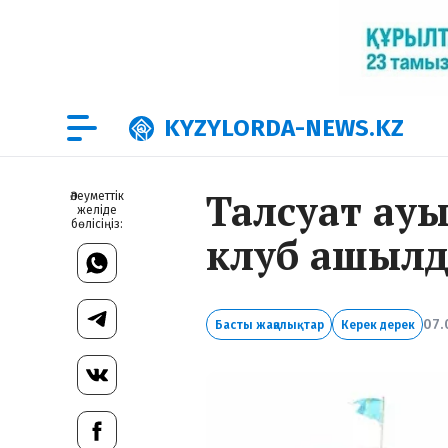
KYZYLORDA-NEWS.KZ
Талсуат ауы
Әлеуметтік
желіде
бөлісіңіз:
клуб ашыл
07.
Басты жаңалықтар
Керек дерек