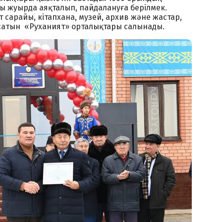
 жуырда аяқталып, пайдалануға берілмек.
 сарайы, кітапхана, музей, архив және жастар,
осатын «Руханият» орталықтары салынады.