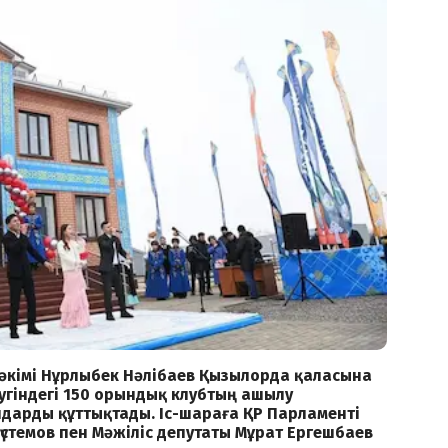
ыс әкімі Нұрлыбек Нәлібаев Қызылорда қаласына
угіндегі 150 орындық клубтың ашылу
дарды құттықтады. Іс-шараға ҚР Парламенті
үстемов пен Мәжіліс депутаты Мұрат Ергешбаев