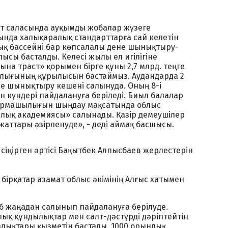
рт саласында ауқымды жобалар жүзеге
нда халықаралық стандарттарға сай келетін
ық бассейні бар көпсалалы дене шынықтыру-
ысы басталды. Келесі жылы ел игілігіне
на траст» қорымен бірге құны 2,7 млрд. теңге
талығының құрылысын бастаймыз. Аудандарда 2
ене шынықтыру кешені салынуда. Оның 8-і
 күндері пайдалануға беріледі. Биыл балалар
ғармашылығын шыңдау мақсатында облыс
ық академиясы» салынады. Қазір демеушілер
жаттары әзірленуде», - деді аймақ басшысы.
сіңірген әртісі Бақытбек Алпысбаев жерлестерін
бірқатар азамат облыс әкімінің Алғыс хатымен
б жаңадан салынып пайдалануға берілуде.
қ құндылықтар мен салт-дәстүрді дәріптейтін
алықтары қызметін бастады. 1000 орындық