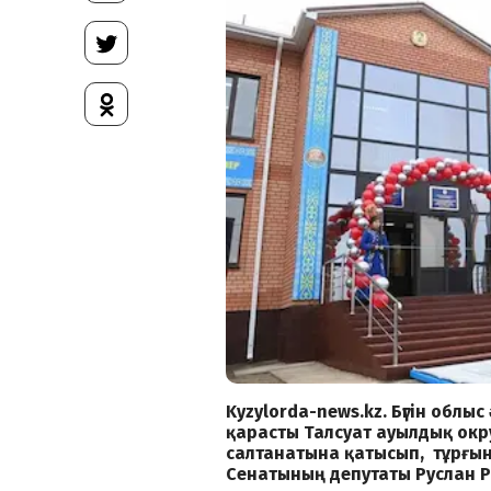
Kyzylorda-news.kz. Бүгін обл
қарасты Талсуат ауылдық окр
салтанатына қатысып, тұрғын
Сенатының депутаты Руслан Р