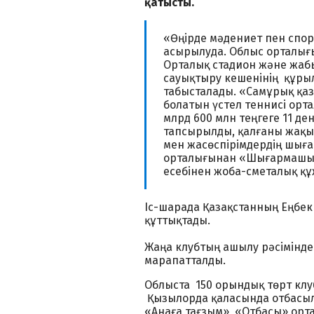
қатысты.
«Өңірде мәдениет пен спо
асырылуда. Облыс орталығы
Орталық стадион және жаб
сауықтыру кешенінің құрыл
табысталады. «Самұрық қазы
болатын үстел теннисі ор
млрд 600 млн теңгеге 11 д
тапсырылды, қалғаны жақын
мен жасөспірімдердің шы
орталығынан «Шығармашыл
есебінен жоба-сметалық құ
Іс-шарада Қазақстанның Еңбек 
құттықтады.
Жаңа клубтың ашылу рәсімінде 
марапатталды.
Облыста 150 орындық төрт клу
Қызылорда қаласында отбасылы
«Анаға тағзым», «Отбасы» орт