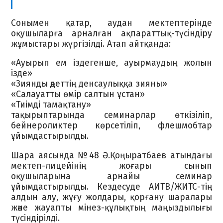
Сонымен қатар, аудан мектептерінде
оқушыларға арналған ақпараттық-түсіндіру
жұмыстары жүргізілді. Атап айтқанда:
«Ауырып ем іздегенше, ауырмаудың жолын
ізде»
«Зиянды әдеттің денсаулыққа зияны»
«Салауатты өмір салтын ұстан»
«Тиімді тамақтану»
тақырыптарында семинарлар өткізіліп,
бейнероликтер көрсетіліп, флешмобтар
ұйымдастырылды.
Шара аясында №48 Ә.Қоңыратбаев атындағы
мектеп-лицейінің жоғары сынып
оқушыларына арнайы семинар
ұйымдастырылды. Кездесуде АИТВ/ЖИТС-тің
алдын алу, жұғу жолдары, қорғану шаралары
және жауапты мінез-құлықтың маңыздылығы
түсіндірілді.