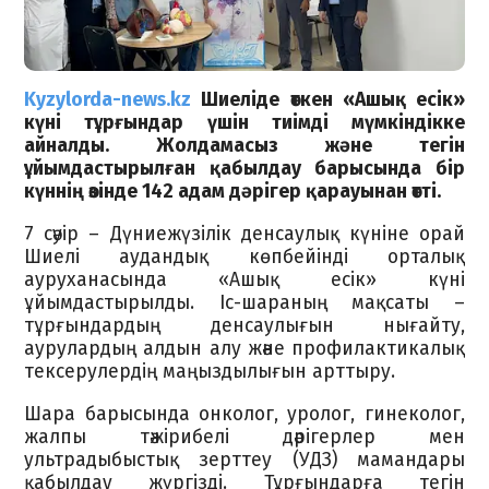
Kyzylorda-news.kz
Шиеліде өткен «Ашық есік»
күні тұрғындар үшін тиімді мүмкіндікке
айналды. Жолдамасыз және тегін
ұйымдастырылған қабылдау барысында бір
күннің өзінде 142 адам дәрігер қарауынан өтті.
7 сәуір – Дүниежүзілік денсаулық күніне орай
Шиелі аудандық көпбейінді орталық
ауруханасында «Ашық есік» күні
ұйымдастырылды. Іс-шараның мақсаты –
тұрғындардың денсаулығын нығайту,
аурулардың алдын алу және профилактикалық
тексерулердің маңыздылығын арттыру.
Шара барысында онколог, уролог, гинеколог,
жалпы тәжірибелі дәрігерлер мен
ультрадыбыстық зерттеу (УДЗ) мамандары
қабылдау жүргізді. Тұрғындарға тегін