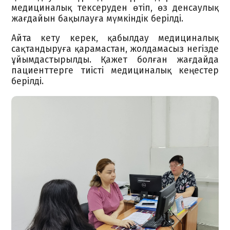
медициналық тексеруден өтіп, өз денсаулық
жағдайын бақылауға мүмкіндік берілді.
Айта кету керек, қабылдау медициналық
сақтандыруға қарамастан, жолдамасыз негізде
ұйымдастырылды. Қажет болған жағдайда
пациенттерге тиісті медициналық кеңестер
берілді.