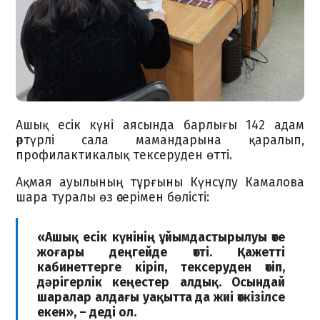
Ашық есік күні аясында барлығы 142 адам
әртүрлі сала мамандарына қаралып,
профилактикалық тексеруден өтті.
Ақмая ауылының тұрғыны Күнсұлу Камалова
шара туралы өз әсерімен бөлісті:
«Ашық есік күнінің ұйымдастырылуы өте
жоғары деңгейде өтті. Қажетті
кабинеттерге кіріп, тексеруден өтіп,
дәрігерлік кеңестер алдық. Осындай
шаралар алдағы уақытта да жиі өткізілсе
екен», – деді ол.