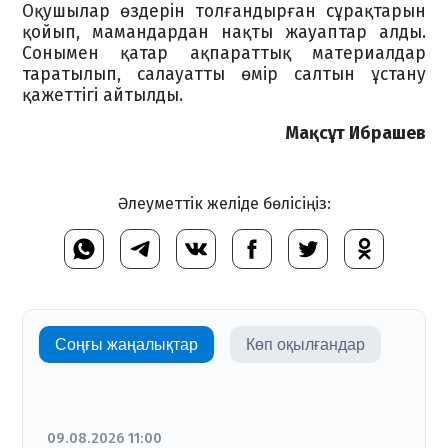
Оқушылар өздерін толғандырған сұрақтарын
қойып, мамандардан нақты жауаптар алды.
Сонымен қатар ақпараттық материалдар
таратылып, салауатты өмір салтын ұстану
қажеттігі айтылды.
Мақсұт Ибрашев
Әлеуметтік желіде бөлісіңіз:
Соңғы жаңалықтар
Көп оқылғандар
09.08.2026 11:00