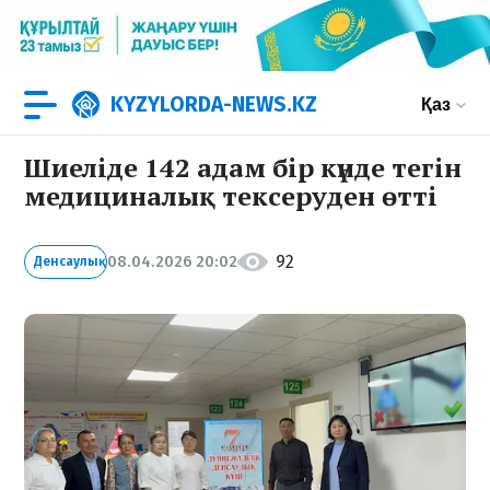
KYZYLORDA-NEWS.KZ
Қаз
Шиеліде 142 адам бір күнде тегін
медициналық тексеруден өтті
92
08.04.2026 20:02
Денсаулық