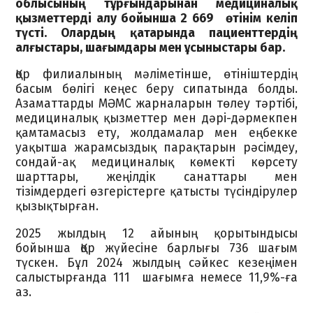
облысының тұрғындарынан медициналық
қызметтерді алу бойынша 2 669 өтінім келіп
түсті. Олардың қатарында пациенттердің
алғыстары, шағымдары мен ұсыныстары бар.
Қор филиалының мәліметінше, өтініштердің
басым бөлігі кеңес беру сипатында болды.
Азаматтарды МӘМС жарналарын төлеу тәртібі,
медициналық қызметтер мен дәрі-дәрмекпен
қамтамасыз ету, жолдамалар мен еңбекке
уақытша жарамсыздық парақтарын рәсімдеу,
сондай-ақ медициналық көмекті көрсету
шарттары, жеңілдік санаттары мен
тізімдердегі өзгерістерге қатысты түсіндірулер
қызықтырған.
2025 жылдың 12 айының қорытындысы
бойынша Қор жүйесіне барлығы 736 шағым
түскен. Бұл 2024 жылдың сәйкес кезеңімен
салыстырғанда 111 шағымға немесе 11,9%-ға
аз.