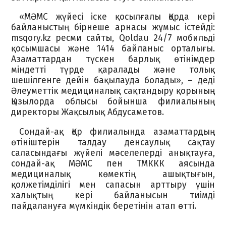
«МӘМС жүйесі іске қосылғалы Қорда кері
байланыстың бірнеше арнасы жұмыс істейді:
msqory.kz ресми сайты, Qoldau 24/7 мобильді
қосымшасы және 1414 байланыс орталығы.
Азаматтардан түскен барлық өтінімдер
міндетті түрде қаралады және толық
шешілгенге дейін бақылауда болады», – деді
Әлеуметтік медициналық сақтандыру қорының
Қызылорда облысы бойынша филиалының
директоры Жақсылық Абдусаметов.
Сондай-ақ Қор филиалында азаматтардың
өтініштерін талдау денсаулық сақтау
саласындағы жүйелі мәселелерді анықтауға,
сондай-ақ МӘМС пен ТМККК аясында
медициналық көмектің ашықтығын,
қолжетімділігі мен сапасын арттыру үшін
халықтың кері байланысын тиімді
пайдалануға мүмкіндік беретінін атап өтті.