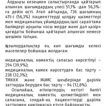
Алдыңғы кезеңмен салыстырғанда қайтарып
алынған шағымдардың үлесі 51,1% -дан 56,3%-
ға дейін өсті. Атап айтқанда, 736 шағымның
415-і (56,3%) пациенттерді қолдау қызметтері
мен медициналық ұйымдардың ішкі сараптама
бөлімдері арқылы «осы жерде және дәл қазір»
қағидаты бойынша қайтарып алынған немесе
шешімін тапқан.
Қызылордалықтар ең көп шағымды келесі
мәселелер бойынша жолдаған:
медициналық көмектің сапасыз көрсетілуі –
294 (39,9%);
медициналық көмек көрсетуден бас тарту –
238 (32,3%);
ТМККК және МӘМС шеңберінде дәрілік
заттарды беруден бас тарту – 94 (12,8%).
Осылайша, өтініштердің негізгі бөлігі
медициналық көмектің қолжетімділігі мен
сапасына, сондай-ақ пациенттерді дәрілік
заттармен қамтамасыз етуге байланысты.