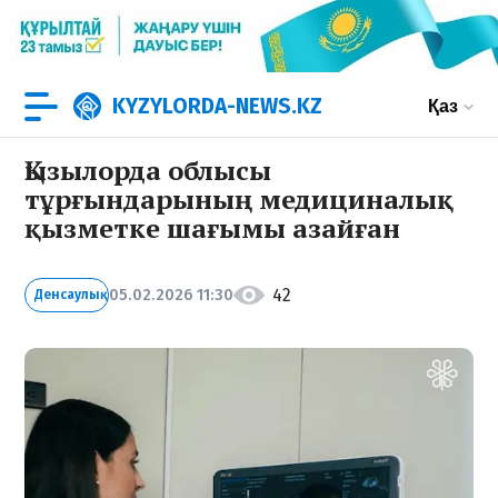
KYZYLORDA-NEWS.KZ
Қаз
Қызылорда облысы
тұрғындарының медициналық
қызметке шағымы азайған
42
05.02.2026 11:30
Денсаулық