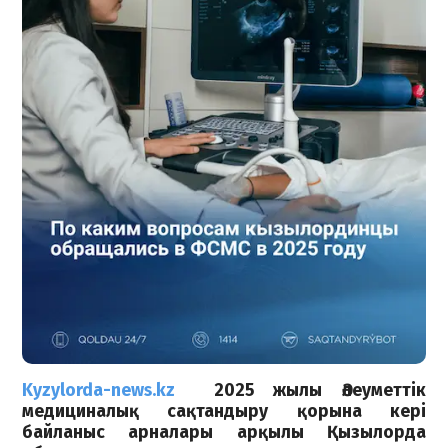
Kyzylorda-news.kz
2025 жылы Әлеуметтік
медициналық сақтандыру қорына кері
байланыс арналары арқылы Қызылорда