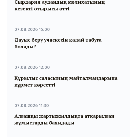
Сырдария аудандық мәлихатының
кезекті отырысы өтті
07.08.2026 15:00
Дауыс беру учаскесін қалай табуға
болады?
07.08.2026 12:00
Құрылыс саласының майталмандарына
құрмет көрсетті
07.08.2026 11:30
Алғашқы жартыжылдықта атқарылған
жұмыстарды баяндады