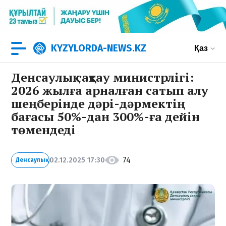
KYZYLORDA-NEWS.KZ
Қаз
Денсаулық сақтау министрлігі:
2026 жылға арналған сатып алу
шеңберінде дәрі-дәрмектің
бағасы 50%-дан 300%-ға дейін
төмендеді
74
02.12.2025 17:30
Денсаулық