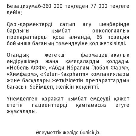
Бевацизумаб-360 000 теңгеден 77 000 теңгеге
дейін;
Дәрі-дәрмектерді сатып алу шеңберінде
барлығы қымбат онкологиялық
препараттарды қоса алғанда, 66 позиция
бойынша бағаның төмендеуіне қол жеткізілді.
Отандық жетекші фармацевтикалық
өндірушілер жаңа қағидаларды қолдады.
«Нобель АФФ», «Абди Ибрагим Глобал Фарм»,
«Химфарм», «Kelun-Kazpharm» компаниялары
және басқалары жеткізілетін препараттардың
бағасын бейімдеп, желісін кеңейтті.
Үнемделген қаражат қымбат емдеуді қажет
ететін пациенттерді қамтамасыз етуге
жұмсалады.
Әлеуметтік желіде бөлісіңіз: