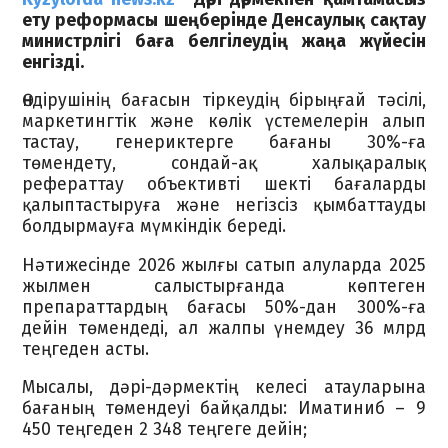
ету реформасы шеңберінде Денсаулық сақтау
министрлігі баға белгілеудің жаңа жүйесін
енгізді.
Өндірушінің бағасын тіркеудің бірыңғай тәсілі,
маркетингтік және көлік үстемелерін алып
тастау, генериктерге бағаны 30%-ға
төмендету, сондай-ақ халықаралық
рефераттау объективті шекті бағаларды
қалыптастыруға және негізсіз қымбаттауды
болдырмауға мүмкіндік береді.
Нәтижесінде 2026 жылғы сатып алуларда 2025
жылмен салыстырғанда көптеген
препараттардың бағасы 50%-дан 300%-ға
дейін төмендеді, ал жалпы үнемдеу 36 млрд
теңгеден асты.
Мысалы, дәрі-дәрмектің келесі атауларына
бағаның төмендеуі байқалды: Иматиниб – 9
450 теңгеден 2 348 теңгеге дейін;