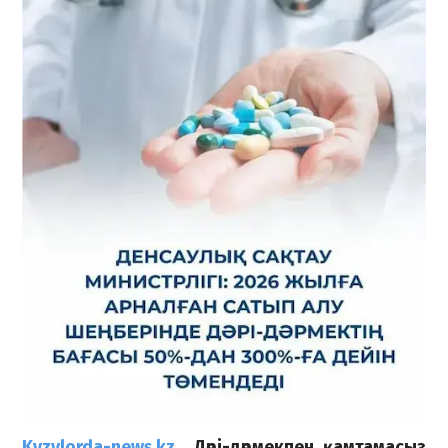
Kyzylorda-news.kz
Дәрі-дәрмекпен қамтамасыз