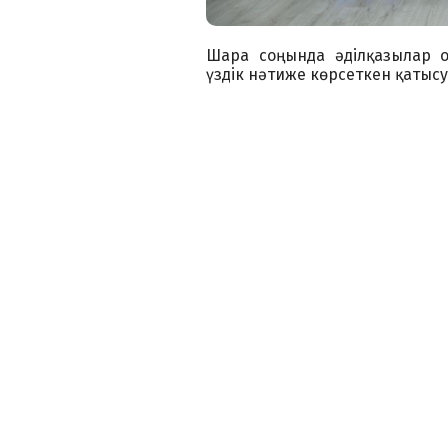
Шара соңында әділқазылар 
үздік нәтиже көрсеткен қаты