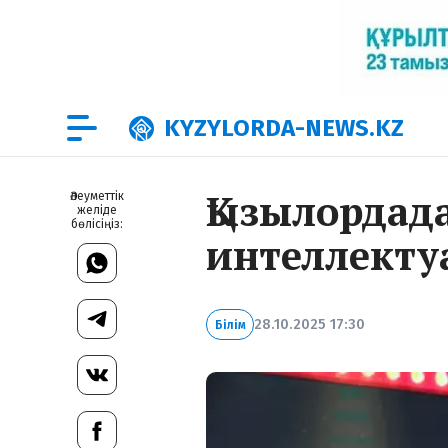
KYZYLORDA-NEWS.KZ
Қызылордад
Әлеуметтік
желіде
бөлісіңіз:
интеллекту
28.10.2025 17:30
Білім