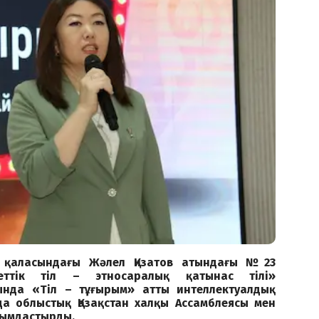
 қаласындағы Жәлел Қизатов атындағы №23
кеттік тіл – этносаралық қатынас тілі»
ында «Тіл – тұғырым» атты интеллектуалдық
да облыстық Қазақстан халқы Ассамблеясы мен
йымдастырды.