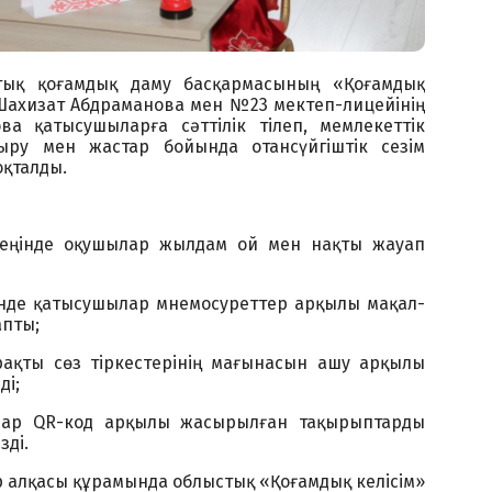
ық қоғамдық даму басқармасының «Қоғамдық
Шахизат Абдраманова мен №23 мектеп-лицейінің
а қатысушыларға сәттілік тілеп, мемлекеттік
тыру мен жастар бойында отансүйгіштік сезім
қталды.
зеңінде оқушылар жылдам ой мен нақты жауап
мінде қатысушылар мнемосуреттер арқылы мақал-
апты;
ұрақты сөз тіркестерінің мағынасын ашу арқылы
ді;
ылар QR-код арқылы жасырылған тақырыптарды
зді.
р алқасы құрамында облыстық «Қоғамдық келісім»