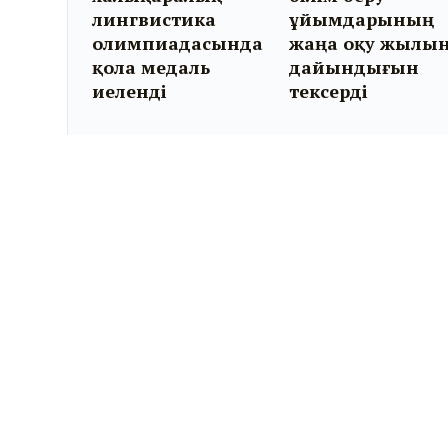
лингвистика
ұйымдарының
олимпиадасында
жаңа оқу жылы
қола медаль
дайындығын
иеленді
тексерді
KYZYLORDA-NEWS.KZ
Ⓒ 2011-2026.
«KYZYLORDA-NEWS.KZ» ақпарат
агенттігі.
ҚР Байланыс және ақпарат агенттігінің Мерзімді
баспасөз басылымын және ақпараттық агенттікті
есепке қою туралы №14458-ИА куәлігі 11 шілде 2014
жылы берілген.