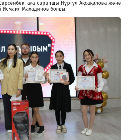
әрсенбек, аға сарапшы Нұргүл Ақсақалова және
сі Исмаил Махадинов болды.