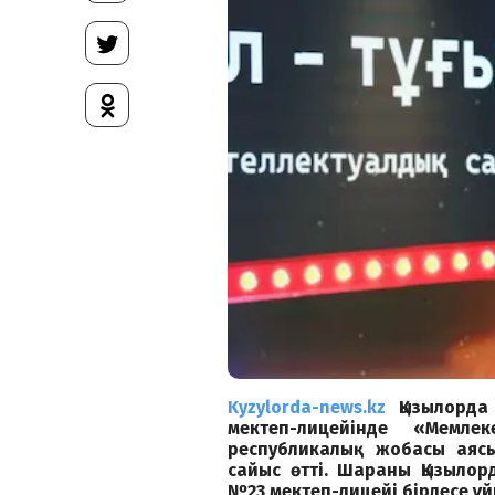
Kyzylorda-news.kz
Қызылорда
мектеп-лицейінде «Мемле
республикалық жобасы аяс
сайыс өтті. Шараны Қызылор
№23 мектеп-лицейі бірлесе ұ