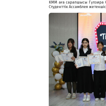
КММ аға сарапшысы Гүлзира С
Студенттік Ассамблея жетекші