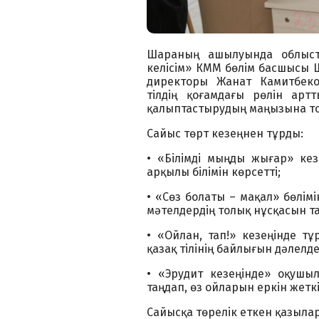
Шараның ашылуында облыст
келісім» КММ бөлім басшысы 
директоры Жанат Камитбеков
тілдің қоғамдағы рөлін арт
қалыптастырудың маңызына то
Сайыс төрт кезеңнен тұрды:
• «Білімді мыңды жығар» ке
арқылы білімін көрсетті;
• «Сөз болаты – мақал» бөлі
мәтелдердің толық нұсқасын т
• «Ойлан, тап!» кезеңінде т
қазақ тілінің байлығын дәлелде
• «Эрудит кезеңінде» оқуш
таңдап, өз ойларын еркін жеткі
Сайысқа төрелік еткен қазыла