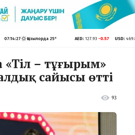
07:14:28
Қызылорда
25
°
AED
:
127.93
-0.57
USD
:
469.
а «Тіл – тұғырым»
алдық сайысы өтті
93