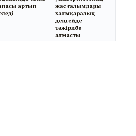
апасы артып
жас ғалымдары
еледі
халықаралық
деңгейде
тәжірибе
алмасты
Біз әлеуметтік желідеміз: