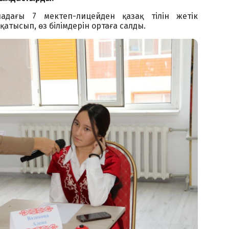
ладағы 7 мектеп-лицейден қазақ тілін жетік
атысып, өз білімдерін ортаға салды.