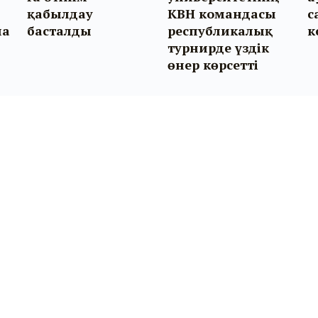
қабылдау
КВН командасы
с
на
басталды
республикалық
к
турнирде үздік
өнер көрсетті
Бізбен байланыс:
Біз туралы:
kyznews@mail.ru
Агенттік туралы
40-11-10 (10-28) (
бас редактор
)
Басшылық
40-11-10 (10-29) (
бөлім
Редакция
тілшілері
)
Бізбен байланыс
Біздің мекен-жай: