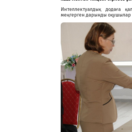
Интеллектуалдық додаға қа
меңгерген дарынды оқушылар қ