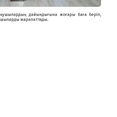
оқушылардың дайындығына жоғары баға беріп,
сушыларды марапаттады.