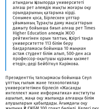
атындағы Қызылорда университеті
алғаш рет әлемдік мықты жоғары оқу
орындарының қатарына кірді.
Сонымен қоса, Бірлескен ұлттар
ұйымының Тұрақты даму мақсаттарын
дамыту бойынша биыл алғаш рет Times
Higher Education әлемдік ЖОО
рейтингінен орын таптық. Қазіргі таңда
университетте 113 білім беру
бағдарламасы бойынша 10 мыңнан
астам студент білім алып, 500-ден аса
профессор-оқытушы құрамы қызмет
етеді»,-деді Бейбіткүл Кәрімова.
Президенттің тапсырмасы бойынша Сеул
ұлттық ғылым және технологиялар
университетімен бірлесіп «Жасанды
интеллект және информатика» институты
ашылып, жаңа оқу жылында алғашқы білім
алушыларын қабылдады. Ағымдағы оқу
жылына ҚР ҒЖБМ 100 грант бөлінді. Келесі оқу