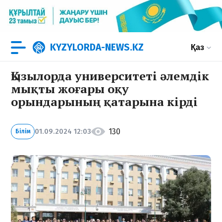
KYZYLORDA-NEWS.KZ
Қаз
Қызылорда университеті әлемдік
мықты жоғары оқу
орындарының қатарына кірді
130
01.09.2024 12:03
Білім