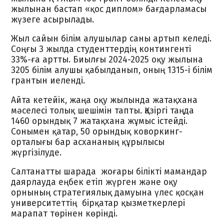
жылынан бастап «қос диплом» бағдарламасы
жүзеге асырылады.
Жыл сайын білім алушылар саны артып келеді.
Соңғы 3 жылда студенттердің контингенті
33%-ға артты. Биылғы 2024-2025 оқу жылына
3205 білім алушы қабылданып, оның 1315-і білім
грантын иеленді.
Айта кетейік, жаңа оқу жылында жатақхана
мәселесі толық шешімін тапты. Қазіргі таңда
1460 орындық 7 жатақхана жұмыс істейді.
Сонымен қатар, 50 орындық коворкинг-
орталығы бар асхананың құрылысы
жүргізілуде.
Салтанатты шарада жоғары білікті мамандар
даярлауда еңбек етіп жүрген және оқу
орнының стратегиялық дамуына үлес қосқан
университеттің бірқатар қызметкерлері
марапат төрінен көрінді.