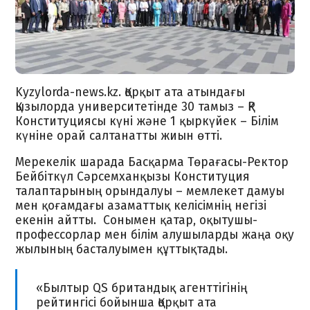
Kyzylorda-news.kz. Қорқыт ата атындағы
Қызылорда университетінде 30 тамыз – ҚР
Конституциясы күні және 1 қыркүйек – Білім
күніне орай салтанатты жиын өтті.
Мерекелік шарада Басқарма Төрағасы-Ректор
Бейбіткүл Сәрсемханқызы Конституция
талаптарының орындалуы – мемлекет дамуы
мен қоғамдағы азаматтық келісімнің негізі
екенін айтты. Сонымен қатар, оқытушы-
профессорлар мен білім алушыларды жаңа оқу
жылының басталуымен құттықтады.
«Былтыр QS британдық агенттігінің
рейтингісі бойынша Қорқыт ата