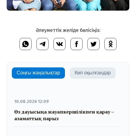
Әлеуметтік желіде бөлісіңіз:
Соңғы жаңалықтар
Көп оқылғандар
10.08.2026 12:09
Өз дауысыңа жауапкершілікпен қарау –
азаматтық парыз