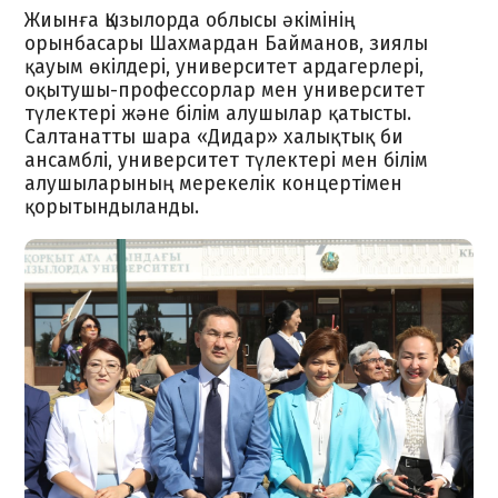
Жиынға Қызылорда облысы әкімінің
орынбасары Шахмардан Байманов, зиялы
қауым өкілдері, университет ардагерлері,
оқытушы-профессорлар мен университет
түлектері және білім алушылар қатысты.
Салтанатты шара «Дидар» халықтық би
ансамблі, университет түлектері мен білім
алушыларының мерекелік концертімен
қорытындыланды.