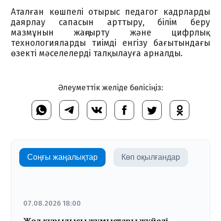
Аталған көшпелі отырыс педагог кадрларды
даярлау сапасын арттыру, білім беру
мазмұнын жаңғырту және цифрлық
технологияларды тиімді енгізу бағытындағы
өзекті мәселелерді талқылауға арналды.
Әлеуметтік желіде бөлісіңіз:
Соңғы жаңалықтар
Көп оқылғандар
07.08.2026 18:00
Жол құрылысы жұмыстары жүйелі