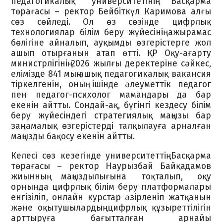
педагогикалық университетінің Басқарма
төрағасы – ректор Бейбіткүл Каримова алғы
сөз сөйледі. Ол өз сөзінде цифрлық
технологиялар білім беру жүйесінің ажырамас
бөлігіне айналып, ауқымды өзгерістерге жол
ашып отырғанын атап өтті. ҚР Оқу-ағарту
министрлігінің 2026 жылғы деректеріне сәйкес,
елімізде 841 мың ашық педагогикалық вакансия
тіркелгенін, оның ішінде әлеуметтік педагог
пен педагог-психолог мамандары да бар
екенін айтты. Сондай-ақ, бүгінгі кездесу білім
беру жүйесіндегі стратегиялық маңызы бар
заңнамалық өзгерістерді талқылауға арналған
маңызды бақосу екенін айтты.
Келесі сөз кезегінде университеттің Басқарма
төрағасы – ректор Наурызбай Байқадамов
жиынның маңыздылығына тоқталып, оқу
орнында цифрлық білім беру платформалары
енгізіліп, онлайн курстар әзірленіп жатқанын
және оқытушылардың цифрлық құзыреттілігін
арттыруға бағытталған арнайы