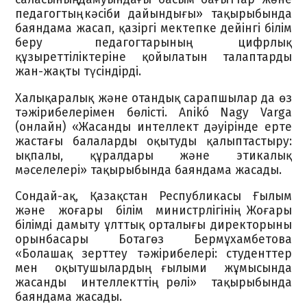
педагогтың кәсіби дайындығы» тақырыбында
баяндама жасап, қазіргі мектепке дейінгі білім
беру педагогтарының цифрлық
құзыреттіліктеріне қойылатын талаптарды
жан-жақты түсіндірді.
Халықаралық және отандық сарапшылар да өз
тәжірибелерімен бөлісті. Anikó Nagy Varga
(онлайн) «Жасанды интеллект дәуірінде ерте
жастағы балаларды оқытуды қалыптастыру:
ықпалы, құралдары және этикалық
мәселелері» тақырыбында баяндама жасады.
Сондай-ақ, Қазақстан Республикасы Ғылым
және жоғары білім министрлігінің Жоғары
білімді дамыту ұлттық орталығы директорының
орынбасары Ботагөз Бермұхамбетова
«Болашақ зерттеу тәжірибелері: студенттер
мен оқытушылардың ғылыми жұмысында
жасанды интеллекттің рөлі» тақырыбында
баяндама жасады.