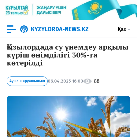
KYZYLORDA-NEWS.KZ
Қаз
Қызылордада су үнемдеу арқылы
күріш өнімділігі 30%-ға
көтерілді
88
06.04.2025 16:00
Ауыл шаруашылығы