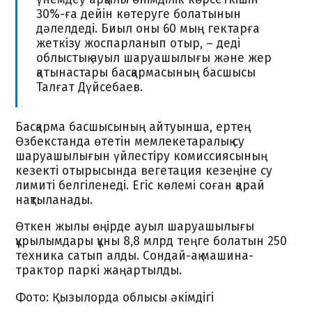
30%-ға дейін көтеруге болатынын
дәлелдеді. Биыл оны 60 мың гектарға
жеткізу жоспарланып отыр, – деді
облыстық ауыл шаруашылығы және жер
қатынастары басқармасының басшысы
Талғат Дүйсебаев.
Басқарма басшысының айтуынша, ертең
Өзбекстанда өтетін мемлекетаралық су
шаруашылығын үйлестіру комиссиясының
кезекті отырысында вегетация кезеңіне су
лимиті белгіленеді. Егіс көлемі соған қарай
нақтыланады.
Өткен жылы өңірде ауыл шаруашылығы
құрылымдары құны 8,8 млрд теңге болатын 250
техника сатып алды. Сондай-ақ машина-
трактор паркі жаңартылды.
Фото: Қызылорда облысы әкімдігі