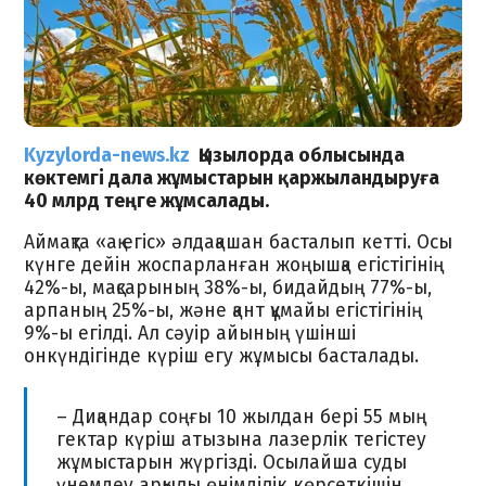
Kyzylorda-news.kz
Қызылорда облысында
көктемгі дала жұмыстарын қаржыландыруға
40 млрд теңге
жұмсалады
.
Аймақта «ақ егіс» әлдақашан басталып кетті. Осы
күнге дейін жоспарланған жоңышқа егістігінің
42%-ы, мақсарының 38%-ы, бидайдың 77%-ы,
арпаның 25%-ы, және қант құмайы егістігінің
9%-ы егілді. Ал сәуір айының үшінші
онкүндігінде күріш егу жұмысы басталады.
– Диқандар соңғы 10 жылдан бері 55 мың
гектар күріш атызына лазерлік тегістеу
жұмыстарын жүргізді. Осылайша суды
үнемдеу арқылы өнімділік көрсеткішін