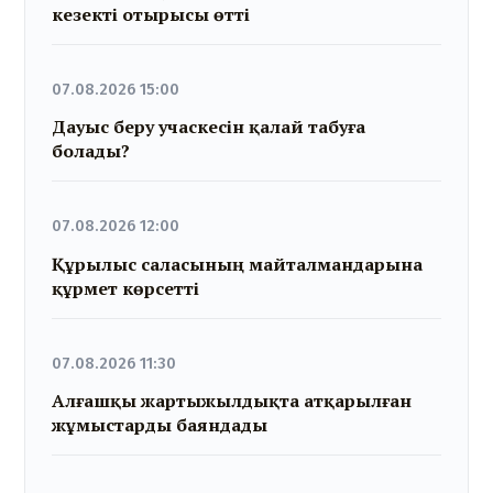
кезекті отырысы өтті
07.08.2026 15:00
Дауыс беру учаскесін қалай табуға
болады?
07.08.2026 12:00
Құрылыс саласының майталмандарына
құрмет көрсетті
07.08.2026 11:30
Алғашқы жартыжылдықта атқарылған
жұмыстарды баяндады