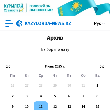
KYZYLORDA-NEWS.KZ
Рус
Архив
Выберите дату
«
‹
›
»
июнь 2025 г.
Пн
Вт
Ср
Чт
Пт
Сб
Вс
26
27
28
29
30
31
1
2
3
4
5
6
7
8
9
10
11
12
13
14
15