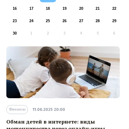
16
17
18
19
20
21
22
23
24
25
26
27
28
29
30
1
2
3
4
5
6
11.06.2025 20:00
Финансы
Обман детей в интернете: виды
мошенничества через онлайн-игры