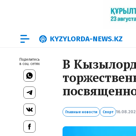
KYZYLORDA-NEWS.KZ
В Кызылорд
Поделитесь
в соц. сетях
торжествен
посвященно
16.08.202
Главные новости
Спорт