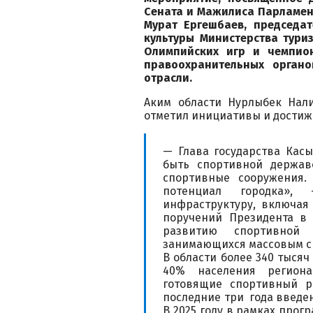
Сената и Мажилиса Парламен
Мурат Ергешбаев, председа
культуры Министерства тури
Олимпийских игр и чемпио
правоохранительных органо
отрасли.
Аким области Нурлыбек Нал
отметил инициативы и достиж
— Глава государства Касы
быть спортивной держав
спортивные сооружения.
потенциал городка»,
инфраструктуру, включая
поручений Президента в 
развитию спортивной
занимающихся массовым с
В области более 340 тысяч
40% населения региона
готовящие спортивный р
последние три года введе
В 2025 году в рамках прогр