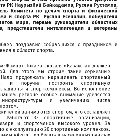
та РК Наурызбай Байкадамов, Руслан Рустемов,
тель Комитета по делам спорта и физической
зма и спорта РК Руслан Есеналин, победители
натов мира, первые руководители областных
в, представители интеллигенции и ветераны
ибаев поздравил собравшихся с праздником и
ения в области спорта.
м-Жомарт Токаев сказал: «Казахстан должен
ой. Для этого мы строим такие серьезные
 Надо продолжать наращивать спортивный
 – и поручил построить спортивную
 стадионы и спорткомплексы. Во исполнение
нашем регионе особое внимание уделяется
 инфраструктуры и увеличению числа
портом.
 жителей занимаются спортом, что составляет
. Работают 33 спортивные организации,
езерв и спортсменов высокого уровня. За
но в эксплуатацию 20 спортивных комплексов.
аммы «Ауыл – ел бесігі» в населенных пунктах