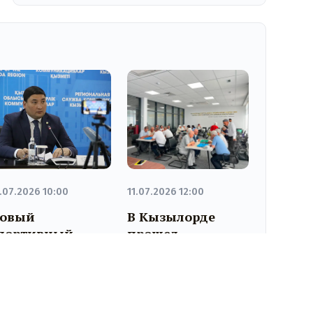
.07.2026 10:00
11.07.2026 12:00
овый
В Кызылорде
портивный
прошел
омплекс в
областной турнир
айконуре
по
ткроется в
тогызкумалаку
лижайшие дни
среди ветеранов