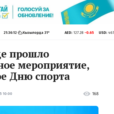
21:36:13
Кызылорда
31
°
AED
:
127.28
-0.65
USD
:
467
е прошло
ное мероприятие,
е Дню спорта
168
5 10:00