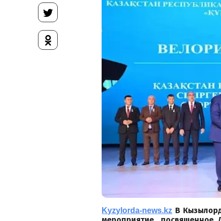
В Кызылорд
Kyzylorda-news.kz
мероприятие, посвященное 