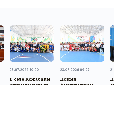
23.07.2026 10:00
23.07.2026 09:27
21
В селе Кожабакы
Новый
Н
открыли новый
физкультурно-
с
спорткомплекс
оздоровительный
к
комплекс
Б
и
открыли в
о
Казалинском
б