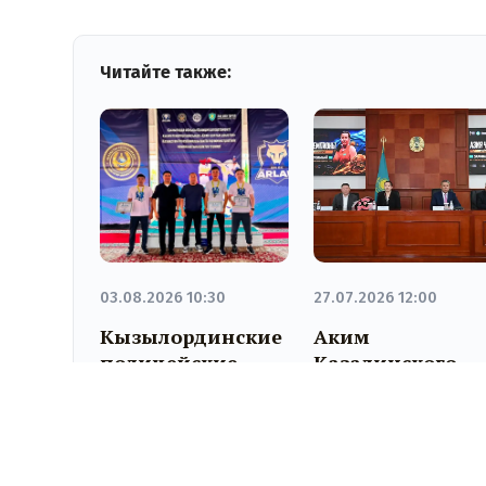
Читайте также:
03.08.2026 10:30
27.07.2026 12:00
Кызылординские
Аким
полицейские –
Казалинского
победители
района вручил
турнира «Алтын
награды
белбеу»
чемпионке Ази
по боксу