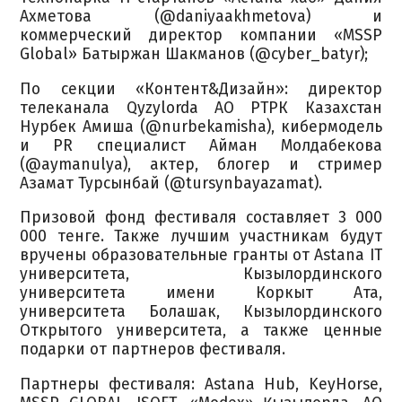
Ахметова (@daniyaakhmetova) и
коммерческий директор компании «MSSP
Global» Батыржан Шакманов (@cyber_batyr);
По секции «Контент&Дизайн»: директор
телеканала Qyzylorda АО РТРК Казахстан
Нурбек Амиша (@nurbekamisha), кибермодель
и PR специалист Айман Молдабекова
(@aymanulya), актер, блогер и стример
Азамат Турсынбай (@tursynbayazamat).
Призовой фонд фестиваля составляет 3 000
000 тенге. Также лучшим участникам будут
вручены образовательные гранты от Astana IT
университета, Кызылординского
университета имени Коркыт Ата,
университета Болашак, Кызылординского
Открытого университета, а также ценные
подарки от партнеров фестиваля.
Партнеры фестиваля: Astana Hub, KeyHorse,