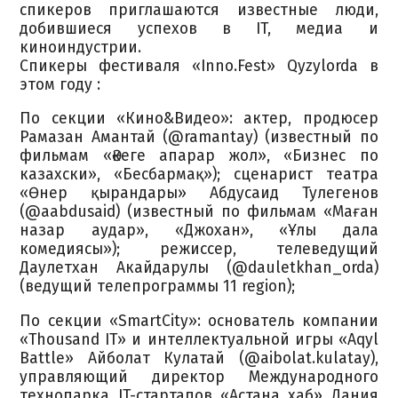
спикеров приглашаются известные люди,
добившиеся успехов в IT, медиа и
киноиндустрии.
Спикеры фестиваля «Inno.Fest» Qyzylorda в
этом году :
По секции «Кино&Видео»: актер, продюсер
Рамазан Амантай (@ramantay) (известный по
фильмам «Әкеге апарар жол», «Бизнес по
казахски», «Бесбармақ»); сценарист театра
«Өнер қырандары» Абдусаид Тулегенов
(@aabdusaid) (известный по фильмам «Маған
назар аудар», «Джохан», «Ұлы дала
комедиясы»); режиссер, телеведущий
Даулетхан Акайдарулы (@dauletkhan_orda)
(ведущий телепрограммы 11 region);
По секции «SmartCity»: основатель компании
«Thousand IT» и интеллектуальной игры «Aqyl
Battle» Айболат Кулатай (@aibolat.kulatay),
управляющий директор Международного
технопарка IT-стартапов «Астана хаб» Дания