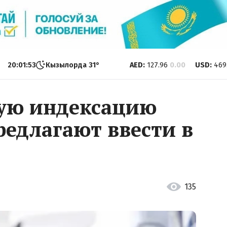
20:01:54
Кызылорда
31
°
AED
:
127.96
0.00
USD
:
469
ую индексацию
редлагают ввести в
135