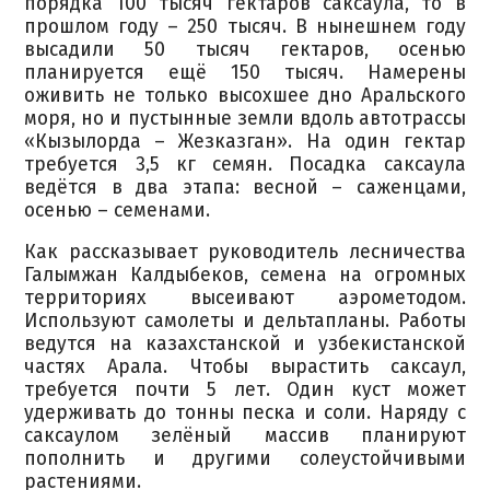
порядка 100 тысяч гектаров саксаула, то в
прошлом году – 250 тысяч. В нынешнем году
высадили 50 тысяч гектаров, осенью
планируется ещё 150 тысяч. Намерены
оживить не только высохшее дно Аральского
моря, но и пустынные земли вдоль автотрассы
«Кызылорда – Жезказган». На один гектар
требуется 3,5 кг семян. Посадка саксаула
ведётся в два этапа: весной – саженцами,
осенью – семенами.
Как рассказывает руководитель лесничества
Галымжан Калдыбеков, семена на огромных
территориях высеивают аэрометодом.
Используют самолеты и дельтапланы. Работы
ведутся на казахстанской и узбекистанской
частях Арала. Чтобы вырастить саксаул,
требуется почти 5 лет. Один куст может
удерживать до тонны песка и соли. Наряду с
саксаулом зелёный массив планируют
пополнить и другими солеустойчивыми
растениями.