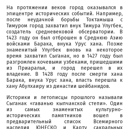
На протяжении веков город оказывался в
эпицентре исторических событий. Например,
после неудачной борьбы Токтамыша с
Тимуром город захватил внук Тимура Улугбек,
создатель средневековой обсерватории. В
1423 году он был отброшен в Среднюю Азию
войсками Барака, внука Урус хана. Позже
знаменитый Улугбек вновь на некоторое
время захватил Сыганак, но в 1427 году был
разгромлен кочевыми узбеками, пришедшими
из Приаралья, и город перешел в их
владение. В 1428 году после смерти хана
Барака, внука Урус хана, власть перешла к
хану Абулхаиру из династии шейбанидов.
Историки и летописцы прошлого называли
Сыганак «гаванью кыпчакской степи». Один
из самых знаменитых культурно-
исторических памятников вошел в
предварительный список Всемирного
наследия ЮНЕСКО и Карту сакральных