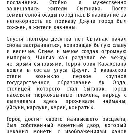
посланника. Стойко и мужественно
защищались жители Сыганака. После
семидневной осады город пал. В назидание за
непокорность по приказу Джучи город был
сожжен, а жители казнены.
Спустя полтора десятка лет Сыганак начал
снова застраиваться, возвращая былую славу
и величие. Огнем и мечом создав огромную
империю, Чингиз хан разделил ее между
четырьмя сыновьями. Территория Казахстана
вошла в состав улуса Джучи. В казахской
степи возникло первое крупное
государственное образование Ак Орда,
столицей которого стал Сыганак. Город
населяли тюркоязычные племена, наряду с
кыпчаками здесь проживали найманы,
уйсуни, карлуки, кереи, конраты».
Город достиг своего наивысшего расцвета,
был собственный монетный двор, который
чеканил монеты с изображениями ханов