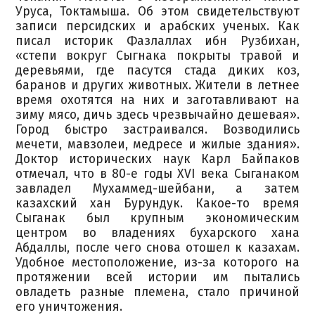
Уруса, Токтамыша. Об этом свидетельствуют
записи персидских и арабских ученых. Как
писал историк Фазлаллах ибн Рузбихан,
«степи вокруг Сыгнака покрыты травой и
деревьями, где пасутся стада диких коз,
баранов и других животных. Жители в летнее
время охотятся на них и заготавливают на
зиму мясо, дичь здесь чрезвычайно дешевая».
Город быстро застраивался. Возводились
мечети, мавзолеи, медресе и жилые здания».
Доктор исторических наук Карл Байпаков
отмечал, что в 80-е годы XVI века Сыганаком
завладел Мухаммед-шейбани, а затем
казахский хан Бурундук. Какое-то время
Сыганак был крупным экономическим
центром во владениях бухарского хана
Абдаллы, после чего снова отошел к казахам.
Удобное местоположение, из-за которого на
протяжении всей истории им пытались
овладеть разные племена, стало причиной
его уничтожения.