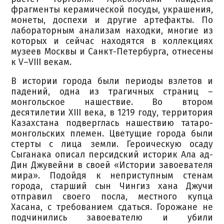
фрагменты керамической посуды, украшения,
монеты, доспехи и другие артефакты. По
лабораторным анализам находки, многие из
которых и сейчас находятся в коллекциях
музеев Москвы и Санкт-Петербурга, отнесены
к V–VIII векам.
В истории города были периоды взлетов и
падений, одна из трагичных страниц –
монгольское нашествие. Во втором
десятилетии XIII века, в 1219 году, территория
Казахстана подверглась нашествию татаро-
монгольских племен. Цветущие города были
стерты с лица земли. Героическую осаду
Сыганака описал персидский историк Ала ад-
Дин Джувейни в своей «Истории завоевателя
мира». Подойдя к неприступным стенам
города, старший сын Чингиз хана Джучи
отправил своего посла, местного купца
Хасана, с требованием сдаться. Горожане не
подчинились завоевателю и убили