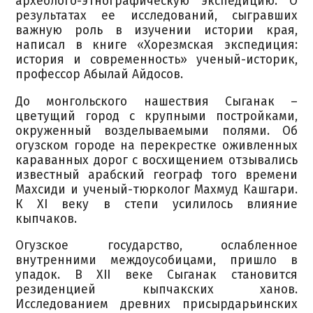
археолого-этнографическую экспедицию. О
результатах ее исследований, сыгравших
важную роль в изучении истории края,
написал в книге «Хорезмская экспедиция:
история и современность» ученый-историк,
профессор Абылай Айдосов.
До монгольского нашествия Сыганак –
цветущий город с крупными постройками,
окруженный возделываемыми полями. Об
огузском городе на перекрестке оживленных
караванных дорог с восхищением отзывались
известный арабский географ того времени
Махсиди и ученый-тюрколог Махмуд Кашгари.
К XI веку в степи усилилось влияние
кыпчаков.
Огузское государство, ослабленное
внутренними междоусобицами, пришло в
упадок. В XII веке Сыганак становится
резиденцией кыпчакских ханов.
Исследованием древних присырдарьинских