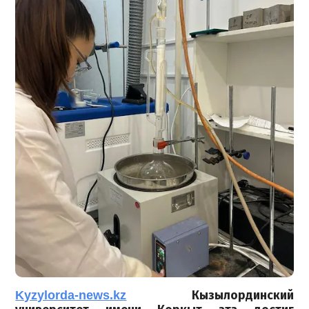
Kyzylorda-news.kz
Кызылординский