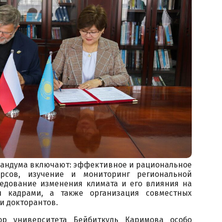
андума включают: эффективное и рациональное
урсов, изучение и мониторинг региональной
ледование изменения климата и его влияния на
и кадрами, а также организация совместных
и докторантов.
ор университета Бейбиткуль Каримова особо