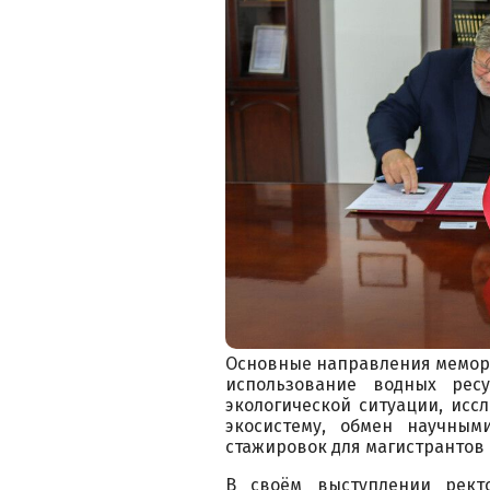
Основные направления мемор
использование водных рес
экологической ситуации, исс
экосистему, обмен научным
стажировок для магистрантов 
В своём выступлении рект