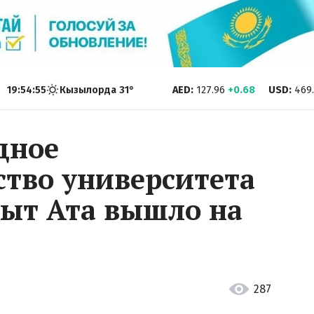
19:54:57
Кызылорда
31
°
AED
:
127.96
+0.68
USD
:
469
дное
ство университета
ыт Ата вышло на
287