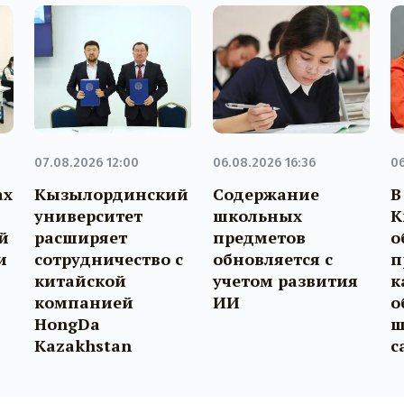
07.08.2026 12:00
06.08.2026 16:36
06
ах
Кызылординский
Содержание
В
университет
школьных
К
й
расширяет
предметов
о
и
сотрудничество с
обновляется с
п
китайской
учетом развития
к
компанией
ИИ
о
HongDa
ш
Kazakhstan
с