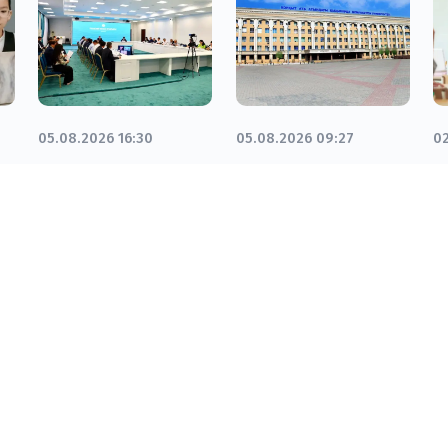
05.08.2026 16:30
05.08.2026 09:27
02
В Кызылорде
В
О
й
обсудили
Кызылординской
д
развитие науки и
области
п
подготовку
расширяются
п
кадров для
возможности
ш
инвестпроектов
подготовки
х
научных кадров