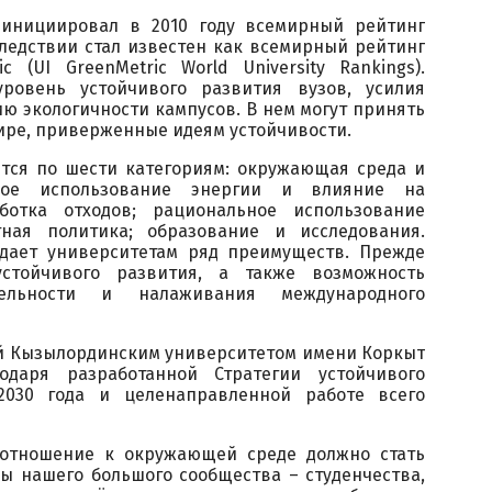
 инициировал в 2010 году всемирный рейтинг
ледствии стал известен как всемирный рейтинг
c (UI GreenMetric World University Rankings).
ровень устойчивого развития вузов, усилия
ю экологичности кампусов. В нем могут принять
мире, приверженные идеям устойчивости.
ется по шести категориям: окружающая среда и
вное использование энергии и влияние на
ботка отходов; рациональное использование
тная политика; образование и исследования.
 дает университетам ряд преимуществ. Прежде
устойчивого развития, а также возможность
тельности и налаживания международного
ей Кызылординским университетом имени Коркыт
одаря разработанной Стратегии устойчивого
2030 года и целенаправленной работе всего
 отношение к окружающей среде должно стать
ы нашего большого сообщества – студенчества,