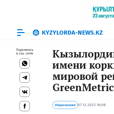
KYZYLORDA-NEWS.KZ
Кызылордин
Поделитесь
в соц. сетях
имени корк
мировой ре
GreenMetric
07.12.2023 16:08
Образование