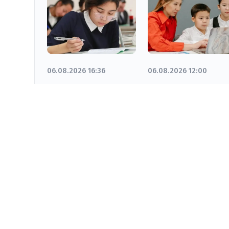
06.08.2026 16:36
06.08.2026 12:00
Содержание
В
школьных
Кызылординско
предметов
области
обновляется с
проверили
учетом развития
качество
ИИ
образования в
школах и детски
садах