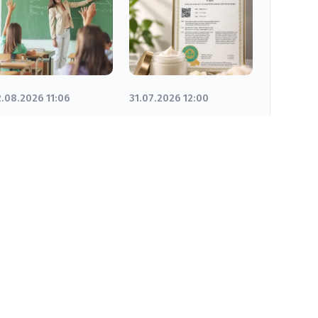
.08.2026 11:06
31.07.2026 12:00
коло 450 тысяч
Разработка
етей получат
ученых
омощь на
Кызылординского
одготовку к
университета
коле
запатентована в
Казахстане