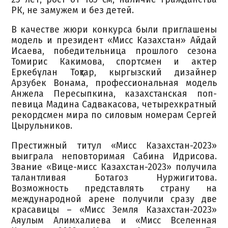
РК, не замужем и без детей.
В качестве жюри конкурса были приглашены
‎модель и президент «Мисс Казахстан» Айдай
Исаева, победительница прошлого сезона
Томирис Какимова, спортсмен и актер
Еркебұлан Тоқтар, кыргызский дизайнер
Арзубек Вонама, профессиональная модель
Анжела Пересыпкина, казахстанская поп-
певица Мадина Садвакасова, четырехкратный
рекордсмен мира по силовым номерам Сергей
Цырульников.
Престижный титул «Мисс Казахстан-2023»
выиграла неповторимая Сабина Идрисова.
Звание «Вице-мисс Казахстан-2023» получила
талантливая Ботагоз Нуржигитова.
Возможность представлять страну на
международной арене получили сразу две
красавицы – «Мисс Земля Казахстан-2023»
Аяулым Алимхалиева и «Мисс Вселенная